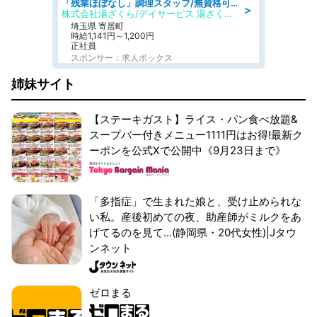
「残業ほぼなし」調理スタッフ/無資格可/正職員/日勤のみ/デイサービス/社会保障完備
＞
株式会社湯ざくら/デイサービス 湯ざくらケアリゾート
埼玉県 寄居町
時給1,141円～1,200円
正社員
スポンサー：求人ボックス
姉妹サイト
【ステーキガスト】ライス・パン食べ放題&
スープバー付きメニュー1111円はお得!最新ク
ーポンを公式Xで公開中《9月23日まで》
「多指症」で生まれた娘と、受け止められな
い私。産後初めての夜、助産師がミルクをあ
げてるのを見て...(静岡県・20代女性)|Jタウ
ンネット
ゼロまる