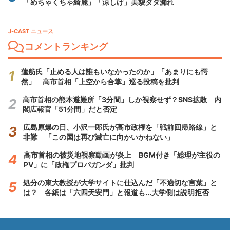
「めちゃくちゃ綺麗」「涼しげ」美貌ダダ漏れ
J-CAST ニュース
コメントランキング
蓮舫氏「止める人は誰もいなかったのか」「あまりにも愕
然」 高市首相「上空から合掌」巡る投稿を批判
高市首相の熊本避難所「3分間」しか視察せず？SNS拡散 内
閣広報官「51分間」だと否定
広島原爆の日、小沢一郎氏が高市政権を「戦前回帰路線」と
非難 「この国は再び滅亡に向かいかねない」
高市首相の被災地視察動画が炎上 BGM付き「総理が主役の
PV」に「政権プロパガンダ」批判
処分の東大教授が大学サイトに仕込んだ「不適切な言葉」と
は？ 各紙は「六四天安門」と報道も...大学側は説明拒否