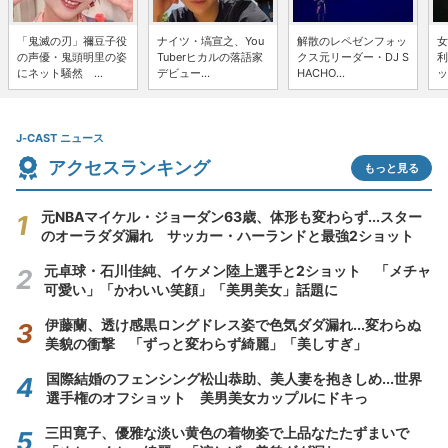
「鬼滅の刃」禰豆子役
ナイツ・塙宣之、You
解散のレペゼンフォッ
女
の声優・鬼頭明里の姿
Tuberヒカルの落語家
クス元リーダー・DJ S
利
にネット騒然 ...
デビュー...
HACHO...
ッ
J-CAST ニュース
アクセスランキング
もっと見る
元NBAマイケル・ジョーダン63歳、体形も変わらず...スター
のオーラダダ漏れ サッカー・ハーランドと最強2ショット
元卓球・石川佳純、イケメン陸上選手と2ショット 「メチャ
可愛い」「かわいい笑顔」「美男美女」話題に
伊藤蘭、透け感黒ロングドレス姿で色気ダダ漏れ...変わらぬ
美貌の衝撃 「ずっと変わらず綺麗」「美しすぎ」
国際結婚のフェンシング松山恭助、美人妻を抱きしめ...世界
選手権のオフショット 美男美女カップルにドキっ
三田寛子、優雅な淡い黄色の着物姿で上品なたたずまいで