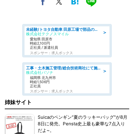
未経験/トヨタ自動車 田原工場で部品の運搬作業/tutumi
＞
株式会社テクノスマイル
愛知県 田原市
時給2,100円
正社員 / 派遣社員
スポンサー：求人ボックス
工事・土木施工管理/総合技術商社にて施工管理のお仕事/即日勤務可/車通勤可/工事・土木施工管理/生産・品質管理
＞
株式会社パソナ
福岡県 北九州市
時給1,506円
正社員
スポンサー：求人ボックス
姉妹サイト
Suicaのペンギン"夏のラッキーバッグ"が8月
8日に発売。Pensta史上最も豪華な7点入り
だよ~。