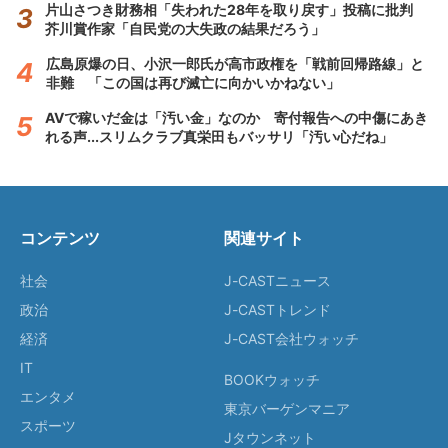
片山さつき財務相「失われた28年を取り戻す」投稿に批判
芥川賞作家「自民党の大失政の結果だろう」
広島原爆の日、小沢一郎氏が高市政権を「戦前回帰路線」と
非難 「この国は再び滅亡に向かいかねない」
AVで稼いだ金は「汚い金」なのか 寄付報告への中傷にあき
れる声...スリムクラブ真栄田もバッサリ「汚い心だね」
コンテンツ
関連サイト
社会
J-CASTニュース
政治
J-CASTトレンド
経済
J-CAST会社ウォッチ
IT
BOOKウォッチ
エンタメ
東京バーゲンマニア
スポーツ
Jタウンネット