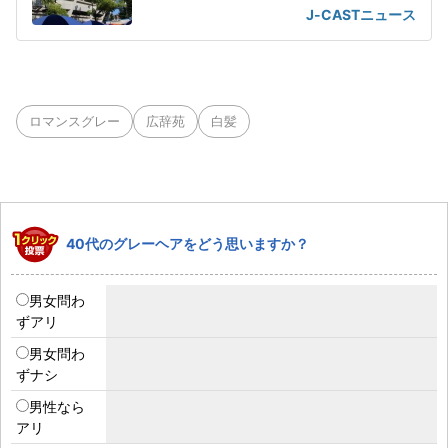
OB
J-CASTニュース
ロマンスグレー
広辞苑
白髪
40代のグレーヘアをどう思いますか？
男女問わ
ずアリ
男女問わ
ずナシ
男性なら
アリ