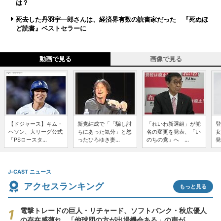
は？
死去した丹羽宇一郎さんは、経済界有数の読書家だった 『死ぬほ
ど読書』ベストセラーに
動画で見る
画像で見る
【ドジャース】キム・
新党結成で「「騙し討
「れいわ新選組」が党
登
ヘソン、大リーグ公式
ちにあった気分」と怒
名の変更を発表、「い
女
「PSロースタ...
ったひろゆき妻...
のちの党」へ ...
発
J-CAST ニュース
アクセスランキング
もっと見る
電撃トレードの巨人・リチャード、ソフトバンク・秋広優人
の存在感薄れ...「他球団の方が出場機会ある」の声が