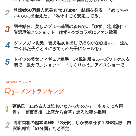
登録者60万超人気美女YouTuber、結婚を発表 「めっちゃ
いい人に出会えた」「私今すごく安定してる」
羽生結弦、美しいブルー基調の衣装で...「ゆず」北川悠仁・
岩沢厚治と3ショット ゆず×ゆづコラボにファン歓喜
ダレノガレ明美、被災地炊き出しで細やかな心遣い...「並ん
でくれた子やとりにきてくれた子にシールを」
ドイツの美女フィギュア選手、JK風制服＆ルーズソックス衣
装で「激カワ」ショット 「りくりゅう」アイスショーで
J-CAST ニュース
コメントランキング
蓮舫氏「止める人は誰もいなかったのか」「あまりにも愕
然」 高市首相「上空から合掌」巡る投稿を批判
高市首相の熊本避難所「3分間」しか視察せず？SNS拡散 内
閣広報官「51分間」だと否定