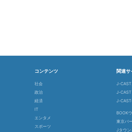
コンテンツ
関連サ
社会
J-CAS
政治
J-CAS
経済
J-CA
IT
BOOK
エンタメ
東京バ
スポーツ
Jタウン