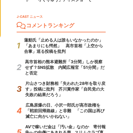
J-CAST ニュース
コメントランキング
蓮舫氏「止める人は誰もいなかったのか」
「あまりにも愕然」 高市首相「上空から
合掌」巡る投稿を批判
高市首相の熊本避難所「3分間」しか視察
せず？SNS拡散 内閣広報官「51分間」だ
と否定
片山さつき財務相「失われた28年を取り戻
す」投稿に批判 芥川賞作家「自民党の大
失政の結果だろう」
広島原爆の日、小沢一郎氏が高市政権を
「戦前回帰路線」と非難 「この国は再び
滅亡に向かいかねない」
AVで稼いだ金は「汚い金」なのか 寄付報
告への中傷にあきれる声...スリムクラブ真