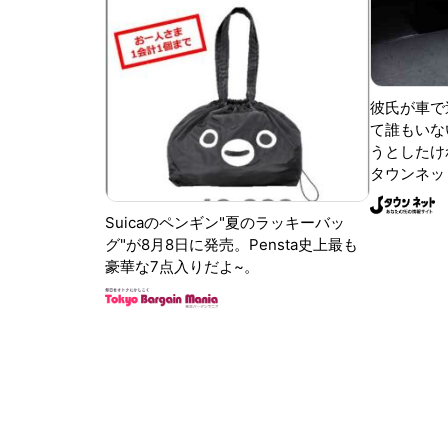
彼氏が車で
て誰もいな
うとしたけれ
タウンネッ
Suicaのペンギン"夏のラッキーバッ
グ"が8月8日に発売。Pensta史上最も
豪華な7点入りだよ~。