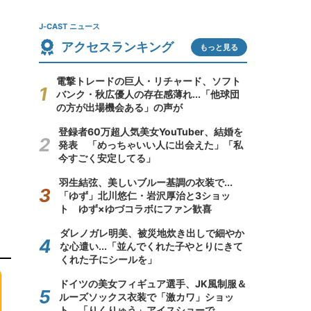
J-CAST ニュース
アクセスランキング
もっと見る
電撃トレードの巨人・リチャード、ソフト
バンク・秋広優人の存在感薄れ...「他球団
の方が出場機会ある」の声が
登録者60万超人気美女YouTuber、結婚を
発表 「めっちゃいい人に出会えた」「私
今すごく安定してる」
羽生結弦、美しいブルー基調の衣装で...
「ゆず」北川悠仁・岩沢厚治と3ショッ
ト ゆず×ゆづコラボにファン歓喜
ダレノガレ明美、被災地炊き出しで細やか
な心遣い...「並んでくれた子やとりにきて
くれた子にシールを」
ドイツの美女フィギュア選手、JK風制服＆
ルーズソックス衣装で「激カワ」ショッ
ト 「りくりゅう」アイスショーで