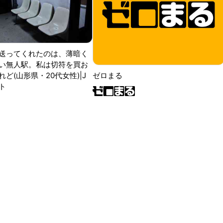
送ってくれたのは、薄暗く
い無人駅。私は切符を買お
ど(山形県・20代女性)|J
ゼロまる
ト