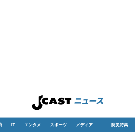
済
IT
エンタメ
スポーツ
メディア
防災特集