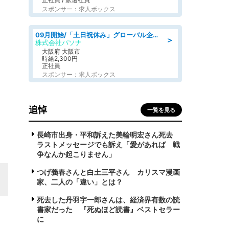
スポンサー：求人ボックス
09月開始/「土日祝休み」グローバル企業での産業保健のお仕事/保健師/高時給/残業なし/服装自由
＞
株式会社パソナ
大阪府 大阪市
時給2,300円
正社員
スポンサー：求人ボックス
追悼
一覧を見る
長崎市出身・平和訴えた美輪明宏さん死去
ラストメッセージでも訴え「愛があれば 戦
争なんか起こりません」
つげ義春さんと白土三平さん カリスマ漫画
家、二人の「違い」とは？
死去した丹羽宇一郎さんは、経済界有数の読
書家だった 『死ぬほど読書』ベストセラー
に