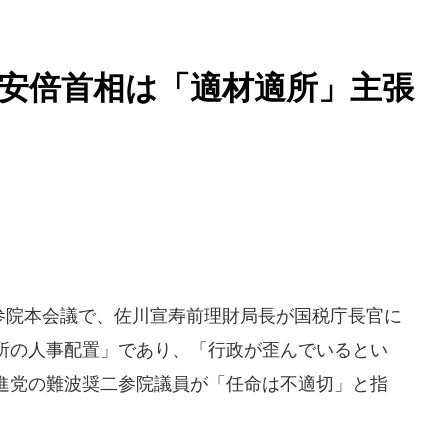
安倍首相は「適材適所」主張
の参院本会議で、佐川宣寿前理財局長が国税庁長官に
所の人事配置」であり、「行政が歪んでいるとい
進党の難波奨二参院議員が「任命は不適切」と指