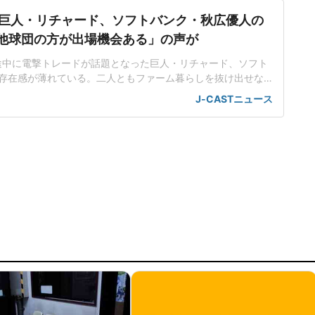
巨人・リチャード、ソフトバンク・秋広優人の
.「他球団の方が出場機会ある」の声が
ン途中に電撃トレードが話題となった巨人・リチャード、ソフト
存在感が薄れている。二人ともファーム暮らしを抜け出せな
トバンク在籍時にウエスタン・リーグで5年連続本塁打王に輝
J-CASTニュース
れ、秋広優人、大江竜聖と2対1のトレードで25年5月に巨人に
督の期待は大きく、77試合出場で打率.211、11本塁打、39