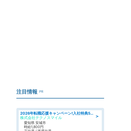
注目情報
PR
2026年転職応援キャンペーン!入社特典58万円/デンソーで働こう!自動車工場で小型部品の検査業務 denso aichi
＞
株式会社テクノスマイル
愛知県 安城市
時給1,800円
正社員 / 派遣社員