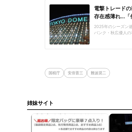
電撃トレードの
存在感薄れ..
2025年のシーズ
バンク・秋広優人の
いリチャードはソフ
いた長打力を評価さ
移籍。阿部慎之助前監
打点をマークした。
国税庁
安倍晋三
難波奨二
姉妹サイト