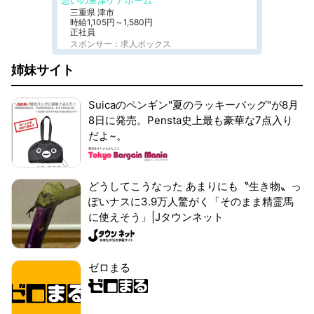
憩いの里津ケアホーム
三重県 津市
時給1,105円～1,580円
正社員
スポンサー：求人ボックス
姉妹サイト
Suicaのペンギン"夏のラッキーバッグ"が8月
8日に発売。Pensta史上最も豪華な7点入り
だよ~。
どうしてこうなった あまりにも〝生き物〟っ
ぽいナスに3.9万人驚がく「そのまま精霊馬
に使えそう」|Jタウンネット
ゼロまる