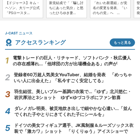
【ドジャース】キム・
新党結成で「「騙し討
「れいわ新選組」が党
登
ヘソン、大リーグ公式
ちにあった気分」と怒
名の変更を発表、「い
女
「PSロースタ...
ったひろゆき妻...
のちの党」へ ...
発
J-CAST ニュース
アクセスランキング
もっと見る
電撃トレードの巨人・リチャード、ソフトバンク・秋広優人
の存在感薄れ...「他球団の方が出場機会ある」の声が
登録者60万超人気美女YouTuber、結婚を発表 「めっちゃ
いい人に出会えた」「私今すごく安定してる」
羽生結弦、美しいブルー基調の衣装で...「ゆず」北川悠仁・
岩沢厚治と3ショット ゆず×ゆづコラボにファン歓喜
ダレノガレ明美、被災地炊き出しで細やかな心遣い...「並ん
でくれた子やとりにきてくれた子にシールを」
ドイツの美女フィギュア選手、JK風制服＆ルーズソックス衣
装で「激カワ」ショット 「りくりゅう」アイスショーで