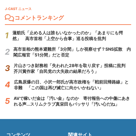
J-CAST ニュース
コメントランキング
蓮舫氏「止める人は誰もいなかったのか」「あまりにも愕
然」 高市首相「上空から合掌」巡る投稿を批判
高市首相の熊本避難所「3分間」しか視察せず？SNS拡散 内
閣広報官「51分間」だと否定
片山さつき財務相「失われた28年を取り戻す」投稿に批判
芥川賞作家「自民党の大失政の結果だろう」
広島原爆の日、小沢一郎氏が高市政権を「戦前回帰路線」と
非難 「この国は再び滅亡に向かいかねない」
AVで稼いだ金は「汚い金」なのか 寄付報告への中傷にあき
れる声...スリムクラブ真栄田もバッサリ「汚い心だね」
コンテンツ
関連サイト