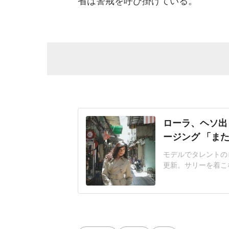
省は警戒を呼び掛けている。
ローラ、ヘソ出
ージング 「ま
モデルでタレントのロ
更新。サリーを着こ
ーと下駄」といい、
ショットなど7枚の
背景に写っているジ
は昔から『黄金の繊