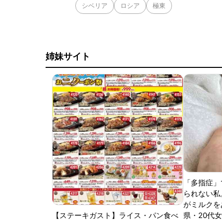
シベリア
ロシア
極東
姉妹サイト
「多指症」
られない私
がミルクをあ
【ステーキガスト】ライス・パン食べ
県・20代女