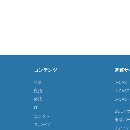
コンテンツ
関連サ
社会
J-CAS
政治
J-CAS
経済
J-CA
IT
BOOK
エンタメ
東京バ
スポーツ
Jタウン