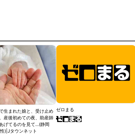
ゼロまる
で生まれた娘と、受け止め
。産後初めての夜、助産師
げてるのを見て...(静岡
性)|Jタウンネット