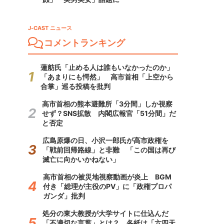
J-CAST ニュース
コメントランキング
蓮舫氏「止める人は誰もいなかったのか」
「あまりにも愕然」 高市首相「上空から
合掌」巡る投稿を批判
高市首相の熊本避難所「3分間」しか視察
せず？SNS拡散 内閣広報官「51分間」だ
と否定
広島原爆の日、小沢一郎氏が高市政権を
「戦前回帰路線」と非難 「この国は再び
滅亡に向かいかねない」
高市首相の被災地視察動画が炎上 BGM
付き「総理が主役のPV」に「政権プロパ
ガンダ」批判
処分の東大教授が大学サイトに仕込んだ
「不適切な言葉」とは？ 各紙は「六四天