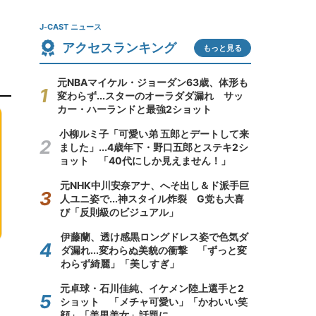
J-CAST ニュース
アクセスランキング
もっと見る
元NBAマイケル・ジョーダン63歳、体形も
変わらず...スターのオーラダダ漏れ サッ
カー・ハーランドと最強2ショット
小柳ルミ子「可愛い弟 五郎とデートして来
ました」...4歳年下・野口五郎とステキ2シ
ョット 「40代にしか見えません！」
元NHK中川安奈アナ、へそ出し＆ド派手巨
人ユニ姿で...神スタイル炸裂 G党も大喜
び「反則級のビジュアル」
伊藤蘭、透け感黒ロングドレス姿で色気ダ
ダ漏れ...変わらぬ美貌の衝撃 「ずっと変
わらず綺麗」「美しすぎ」
元卓球・石川佳純、イケメン陸上選手と2
ショット 「メチャ可愛い」「かわいい笑
顔」「美男美女」話題に