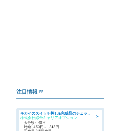
注目情報
PR
キカイのスイッチ押し&完成品のチェック/好条件
＞
株式会社綜合キャリアオプション
大分県 中津市
時給1,450円～1,813円
正社員 / 派遣社員