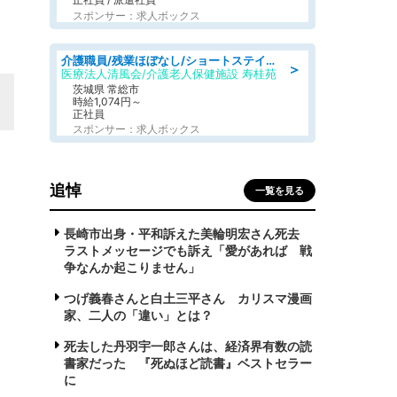
スポンサー：求人ボックス
介護職員/残業ほぼなし/ショートステイの介護士/シフト相談可
＞
医療法人清風会/介護老人保健施設 寿桂苑
茨城県 常総市
時給1,074円～
正社員
スポンサー：求人ボックス
追悼
一覧を見る
長崎市出身・平和訴えた美輪明宏さん死去
ラストメッセージでも訴え「愛があれば 戦
争なんか起こりません」
つげ義春さんと白土三平さん カリスマ漫画
家、二人の「違い」とは？
死去した丹羽宇一郎さんは、経済界有数の読
書家だった 『死ぬほど読書』ベストセラー
に