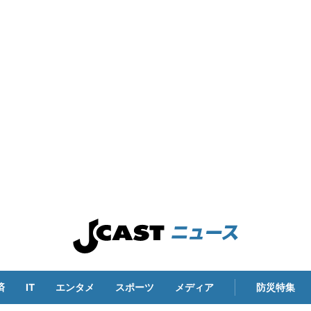
済
IT
エンタメ
スポーツ
メディア
防災特集