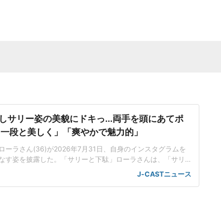
しサリー姿の美貌にドキっ...両手を頭にあてポ
た一段と美しく」「爽やかで魅力的」
ーラさん(36)が2026年7月31日、自身のインスタグラムを
なす姿を披露した。「サリーと下駄」ローラさんは、「サリ
ウエストが見えるデザインのサリーを着用した姿や振り返り
J-CASTニュース
写真を投稿した。「私が着ている伝統衣装のサリーは、後ろの
ュートという植物の繊維からできていて、バングラデシュで
維』と呼ば