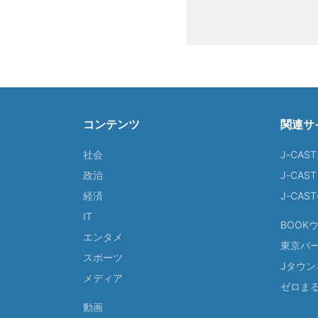
コンテンツ
関連サ
社会
J-CAS
政治
J-CAS
経済
J-CA
IT
BOOK
エンタメ
東京バ
スポーツ
Jタウン
メディア
ゼロま
動画