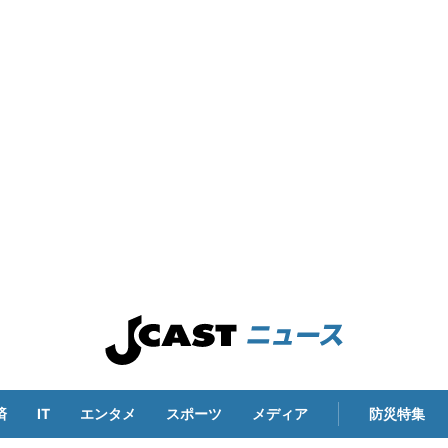
済
IT
エンタメ
スポーツ
メディア
防災特集