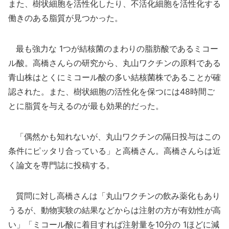
また、樹状細胞を活性化したり、不活化細胞を活性化する
働きのある脂質が見つかった。
最も強力な 1つが結核菌のまわりの脂肪酸であるミコー
ル酸。高橋さんらの研究から、丸山ワクチンの原料である
青山株はとくにミコール酸の多い結核菌株であることが確
認された。また、樹状細胞の活性化を保つには48時間ご
とに脂質を与えるのが最も効果的だった。
「偶然かも知れないが、丸山ワクチンの隔日投与はこの
条件にピッタリ合っている」と高橋さん。高橋さんらは近
く論文を専門誌に投稿する。
質問に対し高橋さんは「丸山ワクチンの飲み薬化もあり
うるが、動物実験の結果などからは注射の方が有効性が高
い」「ミコール酸に着目すれば注射量を10分の 1ほどに減