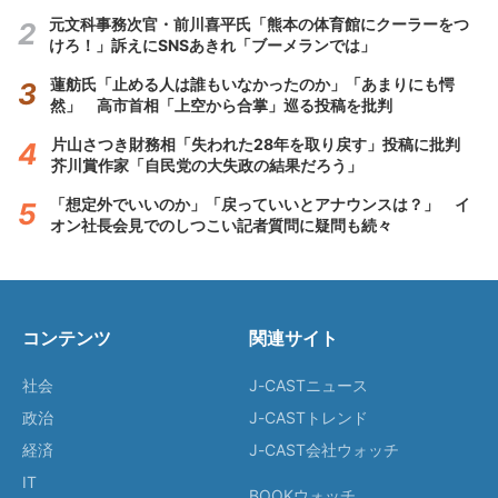
元文科事務次官・前川喜平氏「熊本の体育館にクーラーをつ
けろ！」訴えにSNSあきれ「ブーメランでは」
蓮舫氏「止める人は誰もいなかったのか」「あまりにも愕
然」 高市首相「上空から合掌」巡る投稿を批判
片山さつき財務相「失われた28年を取り戻す」投稿に批判
芥川賞作家「自民党の大失政の結果だろう」
「想定外でいいのか」「戻っていいとアナウンスは？」 イ
オン社長会見でのしつこい記者質問に疑問も続々
コンテンツ
関連サイト
社会
J-CASTニュース
政治
J-CASTトレンド
経済
J-CAST会社ウォッチ
IT
BOOKウォッチ