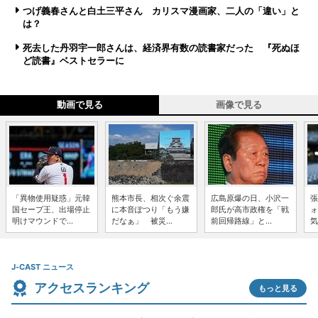
つげ義春さんと白土三平さん カリスマ漫画家、二人の「違い」と
は？
死去した丹羽宇一郎さんは、経済界有数の読書家だった 『死ぬほ
ど読書』ベストセラーに
動画で見る
画像で見る
「異物使用疑惑」元韓
熊本市長、相次ぐ余震
広島原爆の日、小沢一
張
国セーブ王、出場停止
に本音ぽつり「もう嫌
郎氏が高市政権を「戦
ォ
明けマウンドで...
だなぁ」 被災...
前回帰路線」と...
気
J-CAST ニュース
アクセスランキング
もっと見る