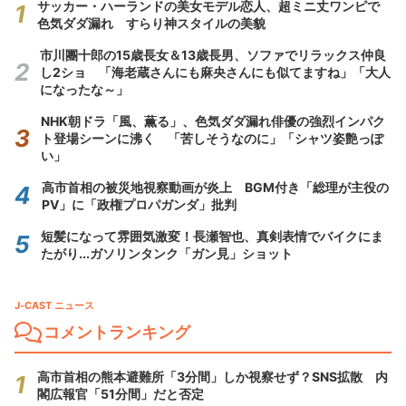
サッカー・ハーランドの美女モデル恋人、超ミニ丈ワンピで
色気ダダ漏れ すらり神スタイルの美貌
市川團十郎の15歳長女＆13歳長男、ソファでリラックス仲良
し2ショ 「海老蔵さんにも麻央さんにも似てますね」「大人
になったな～」
NHK朝ドラ「風、薫る」、色気ダダ漏れ俳優の強烈インパク
ト登場シーンに沸く 「苦しそうなのに」「シャツ姿艶っぽ
い」
高市首相の被災地視察動画が炎上 BGM付き「総理が主役の
PV」に「政権プロパガンダ」批判
短髪になって雰囲気激変！長瀬智也、真剣表情でバイクにま
たがり...ガソリンタンク「ガン見」ショット
J-CAST ニュース
コメントランキング
高市首相の熊本避難所「3分間」しか視察せず？SNS拡散 内
閣広報官「51分間」だと否定