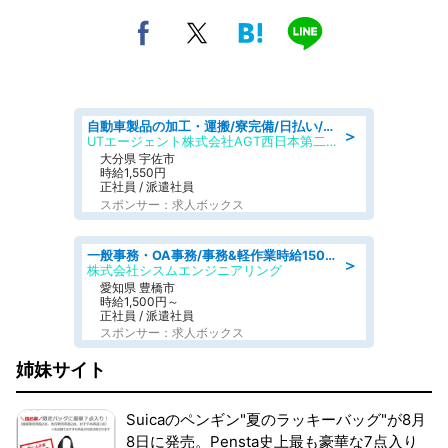
自動車製品の加工・運搬/寮完備/日払い/工場・製造
＞
UTエージェント株式会社AGT西日本第二CU
大分県 宇佐市
時給1,550円
正社員 / 派遣社員
スポンサー：求人ボックス
一般事務・OA事務/事務&軽作業時給1500円土日祝休み各種社保完備
＞
株式会社シスムエンジニアリング
愛知県 豊橋市
時給1,500円～
正社員 / 派遣社員
スポンサー：求人ボックス
姉妹サイト
Suicaのペンギン"夏のラッキーバッグ"が8月
8日に発売。Pensta史上最も豪華な7点入り