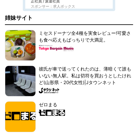
正社員 / 派遣社員
スポンサー：求人ボックス
姉妹サイト
ミセスドーナツ全4種を実食レビュー!可愛さ
も食べ応えもばっちりで大満足。
彼氏が車で送ってくれたのは、薄暗くて誰も
いない無人駅。私は切符を買おうとしたけれ
ど(山形県・20代女性)|Jタウンネット
ゼロまる