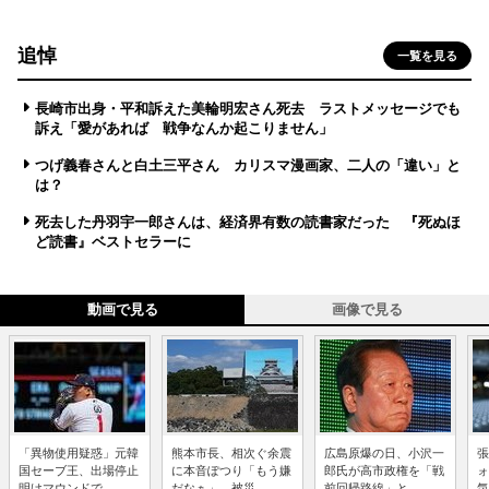
追悼
一覧を見る
長崎市出身・平和訴えた美輪明宏さん死去 ラストメッセージでも
訴え「愛があれば 戦争なんか起こりません」
つげ義春さんと白土三平さん カリスマ漫画家、二人の「違い」と
は？
死去した丹羽宇一郎さんは、経済界有数の読書家だった 『死ぬほ
ど読書』ベストセラーに
動画で見る
画像で見る
「異物使用疑惑」元韓
熊本市長、相次ぐ余震
広島原爆の日、小沢一
張
国セーブ王、出場停止
に本音ぽつり「もう嫌
郎氏が高市政権を「戦
ォ
明けマウンドで...
だなぁ」 被災...
前回帰路線」と...
気