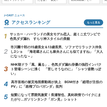
J-CAST ニュース
アクセスランキング
もっと見る
サッカー・ハーランドの美女モデル恋人、超ミニ丈ワンピで
色気ダダ漏れ すらり神スタイルの美貌
市川團十郎の15歳長女＆13歳長男、ソファでリラックス仲良
し2ショ 「海老蔵さんにも麻央さんにも似てますね」「大人
になったな～」
NHK朝ドラ「風、薫る」、色気ダダ漏れ俳優の強烈インパク
ト登場シーンに沸く 「苦しそうなのに」「シャツ姿艶っぽ
い」
高市首相の被災地視察動画が炎上 BGM付き「総理が主役の
PV」に「政権プロパガンダ」批判
短髪になって雰囲気激変！長瀬智也、真剣表情でバイクにま
たがり...ガソリンタンク「ガン見」ショット