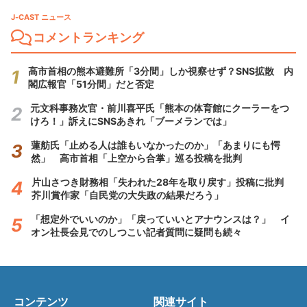
J-CAST ニュース
コメントランキング
高市首相の熊本避難所「3分間」しか視察せず？SNS拡散 内
閣広報官「51分間」だと否定
元文科事務次官・前川喜平氏「熊本の体育館にクーラーをつ
けろ！」訴えにSNSあきれ「ブーメランでは」
蓮舫氏「止める人は誰もいなかったのか」「あまりにも愕
然」 高市首相「上空から合掌」巡る投稿を批判
片山さつき財務相「失われた28年を取り戻す」投稿に批判
芥川賞作家「自民党の大失政の結果だろう」
「想定外でいいのか」「戻っていいとアナウンスは？」 イ
オン社長会見でのしつこい記者質問に疑問も続々
コンテンツ
関連サイト