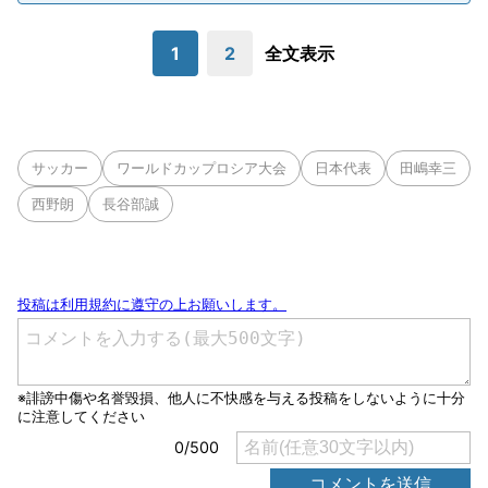
1
2
全文表示
サッカー
ワールドカップロシア大会
日本代表
田嶋幸三
西野朗
長谷部誠