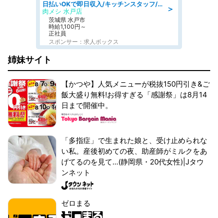
日払いOKで即日収入/キッチンスタッフ/「原付免許必須」デリバリー業務など、自己成長可能な幅広い仕事に挑戦!髪型自由&ピアス・ネイルOK/茨城県/水戸市
＞
肉メシ 水戸店
茨城県 水戸市
時給1,100円～
正社員
スポンサー：求人ボックス
姉妹サイト
【かつや】人気メニューが税抜150円引き&ご
飯大盛り無料!お得すぎる「感謝祭」は8月14
日まで開催中。
「多指症」で生まれた娘と、受け止められな
い私。産後初めての夜、助産師がミルクをあ
げてるのを見て...(静岡県・20代女性)|Jタウ
ンネット
ゼロまる