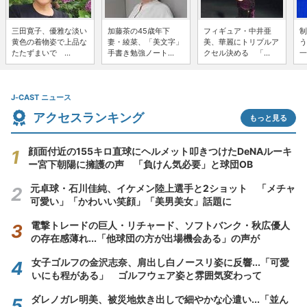
三田寛子、優雅な淡い
加藤茶の45歳年下
フィギュア・中井亜
制
黄色の着物姿で上品な
妻・綾菜、「美文字」
美、華麗にトリプルア
う
たたずまいで ...
手書き勉強ノート...
クセル決める 「...
一
J-CAST ニュース
アクセスランキング
もっと見る
顔面付近の155キロ直球にヘルメット叩きつけたDeNAルーキ
ー宮下朝陽に擁護の声 「負けん気必要」と球団OB
元卓球・石川佳純、イケメン陸上選手と2ショット 「メチャ
可愛い」「かわいい笑顔」「美男美女」話題に
電撃トレードの巨人・リチャード、ソフトバンク・秋広優人
の存在感薄れ...「他球団の方が出場機会ある」の声が
女子ゴルフの金沢志奈、肩出し白ノースリ姿に反響...「可愛
いにも程がある」 ゴルフウェア姿と雰囲気変わって
ダレノガレ明美、被災地炊き出しで細やかな心遣い...「並ん