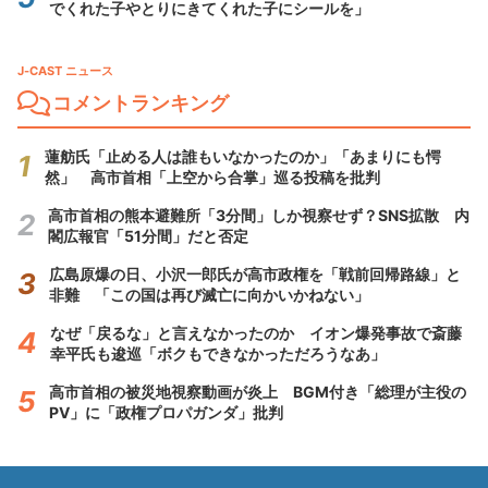
でくれた子やとりにきてくれた子にシールを」
J-CAST ニュース
コメントランキング
蓮舫氏「止める人は誰もいなかったのか」「あまりにも愕
然」 高市首相「上空から合掌」巡る投稿を批判
高市首相の熊本避難所「3分間」しか視察せず？SNS拡散 内
閣広報官「51分間」だと否定
広島原爆の日、小沢一郎氏が高市政権を「戦前回帰路線」と
非難 「この国は再び滅亡に向かいかねない」
なぜ「戻るな」と言えなかったのか イオン爆発事故で斎藤
幸平氏も逡巡「ボクもできなかっただろうなあ」
高市首相の被災地視察動画が炎上 BGM付き「総理が主役の
PV」に「政権プロパガンダ」批判