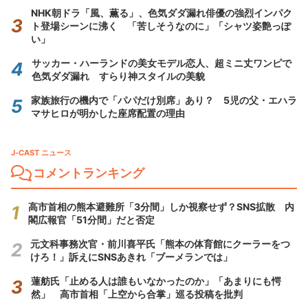
NHK朝ドラ「風、薫る」、色気ダダ漏れ俳優の強烈インパク
ト登場シーンに沸く 「苦しそうなのに」「シャツ姿艶っぽ
い」
サッカー・ハーランドの美女モデル恋人、超ミニ丈ワンピで
色気ダダ漏れ すらり神スタイルの美貌
家族旅行の機内で「パパだけ別席」あり？ 5児の父・エハラ
マサヒロが明かした座席配置の理由
J-CAST ニュース
コメントランキング
高市首相の熊本避難所「3分間」しか視察せず？SNS拡散 内
閣広報官「51分間」だと否定
元文科事務次官・前川喜平氏「熊本の体育館にクーラーをつ
けろ！」訴えにSNSあきれ「ブーメランでは」
蓮舫氏「止める人は誰もいなかったのか」「あまりにも愕
然」 高市首相「上空から合掌」巡る投稿を批判