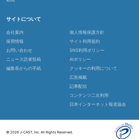
サイトについて
会社案内
個人情報保護方針
採用情報
サイト利用規約
お問い合わせ
SNS利用ポリシー
ニュース読者投稿
AIポリシー
編集長からの手紙
クッキーの利用について
広告掲載
記事配信
コンテンツ二次利用
日本インターネット報道協会
© 2026 J-CAST, Inc. All Rights Reserved.