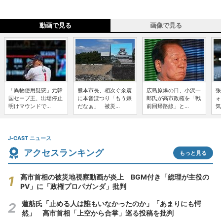
動画で見る
画像で見る
「異物使用疑惑」元韓
熊本市長、相次ぐ余震
広島原爆の日、小沢一
張
国セーブ王、出場停止
に本音ぽつり「もう嫌
郎氏が高市政権を「戦
ォ
明けマウンドで...
だなぁ」 被災...
前回帰路線」と...
気
J-CAST ニュース
アクセスランキング
もっと見る
高市首相の被災地視察動画が炎上 BGM付き「総理が主役の
PV」に「政権プロパガンダ」批判
蓮舫氏「止める人は誰もいなかったのか」「あまりにも愕
然」 高市首相「上空から合掌」巡る投稿を批判