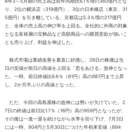
8年3～5月期の売上高は前年同期比6.1％増の360億円とな
り、2位の横浜店（319億円）、3位の日本橋店（東京、31
5億円）を引き離している。京都店は5.3％増の217億円
と、全体の売上高の伸び率を上回る。全社的に外商の対象
となる富裕層の宝飾品など高額商品への購買意欲が強いこ
とも売り上げ、利益を伸ばした。
株式市場は業績改善を素直に好感し、26日の株価は当
日の安値が前日の高値を上回る「窓をあける」急伸となっ
た。一時、前日終値比6.6％（61円）高の987円まで上昇
し、2か月半ぶりの高値となった。
ただ、今回の高島屋株の急伸には勢いが欠けていた。2
7日の終値は前日比1.7％（16円）高の959円となったが、
その後は一進一退を続けながら水準を切り下げ、7月3日
には一時、904円と5月30日につけた年初来安値（894