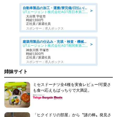
自動車製品の加工・運搬/寮完備/日払い/工場・製造
＞
UTエージェント株式会社AGT西日本第二CU
大分県 宇佐市
時給1,550円
正社員 / 派遣社員
スポンサー：求人ボックス
建築用製品の仕込み・充填・検査・機械操作/寮完備/日払い/工場・製造
＞
UTエージェント株式会社AGT南関東第二CU
神奈川県 平塚市
時給1,500円
正社員 / 派遣社員
スポンサー：求人ボックス
姉妹サイト
ミセスドーナツ全4種を実食レビュー!可愛さ
も食べ応えもばっちりで大満足。
「ヒクイドリの部屋」から〝謎の棒〟発見さ