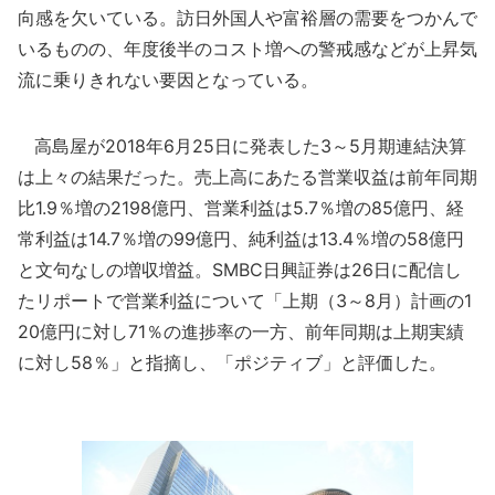
向感を欠いている。訪日外国人や富裕層の需要をつかんで
いるものの、年度後半のコスト増への警戒感などが上昇気
流に乗りきれない要因となっている。
高島屋が2018年6月25日に発表した3～5月期連結決算
は上々の結果だった。売上高にあたる営業収益は前年同期
比1.9％増の2198億円、営業利益は5.7％増の85億円、経
常利益は14.7％増の99億円、純利益は13.4％増の58億円
と文句なしの増収増益。SMBC日興証券は26日に配信し
たリポートで営業利益について「上期（3～8月）計画の1
20億円に対し71％の進捗率の一方、前年同期は上期実績
に対し58％」と指摘し、「ポジティブ」と評価した。