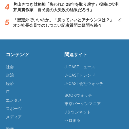
片山さつき財務相「失われた28年を取り戻す」投稿に批判
芥川賞作家「自民党の大失政の結果だろう」
「想定外でいいのか」「戻っていいとアナウンスは？」 イ
オン社長会見でのしつこい記者質問に疑問も続々
コンテンツ
関連サイト
社会
J-CASTニュース
政治
J-CASTトレンド
経済
J-CAST会社ウォッチ
IT
BOOKウォッチ
エンタメ
東京バーゲンマニア
スポーツ
Jタウンネット
メディア
ゼロまる
動画