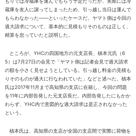
もりでは冷蔵庫を運んでもらう予定だったが、実際には冷
蔵庫を友人に譲ってしまったため、引っ越し当日は運んで
もらわなかった――といったケースだ。ヤマト側は今回の
過大請求について、基本的に見積もりそのものは正しく、
精算を怠っていたと説明した。
ところが、YHCの四国地方の元支店長、槙本元氏（6
5）は7月27日の会見で「ヤマト側は記者会見で過大請求
の額を小さく見せようとしている。引っ越し料金の見積も
りそのものが過大に行なわれていた」などと述べた。槙本
氏は2017年11月まで高知県の支店に在籍し、今回の問題
を11年に内部告発した元支店長だ。内部告発したにもかか
わらず、YHC内で意図的な過大請求は是正されなかった
という。
槙本氏は、高知県の支店が全国の支店間で実際に荷物を