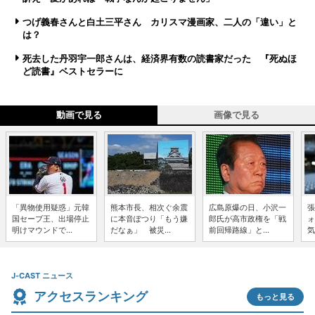
つげ義春さんと白土三平さん カリスマ漫画家、二人の「違い」と
は？
死去した丹羽宇一郎さんは、経済界有数の読書家だった 『死ぬほ
ど読書』ベストセラーに
動画で見る
画像で見る
「異物使用疑惑」元韓
熊本市長、相次ぐ余震
広島原爆の日、小沢一
張
国セーブ王、出場停止
に本音ぽつり「もう嫌
郎氏が高市政権を「戦
ォ
明けマウンドで...
だなぁ」 被災...
前回帰路線」と...
気
J-CAST ニュース
アクセスランキング
もっと見る