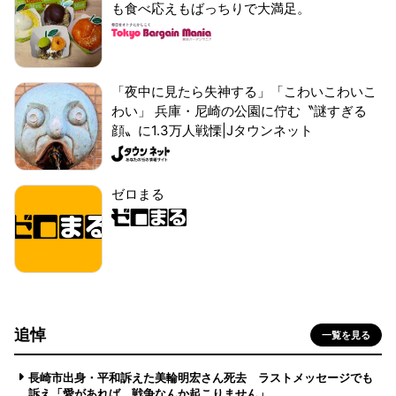
も食べ応えもばっちりで大満足。
「夜中に見たら失神する」「こわいこわいこ
わい」 兵庫・尼崎の公園に佇む〝謎すぎる
顔〟に1.3万人戦慄|Jタウンネット
ゼロまる
追悼
一覧を見る
長崎市出身・平和訴えた美輪明宏さん死去 ラストメッセージでも
訴え「愛があれば 戦争なんか起こりません」