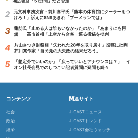
閣広報官「51分間」だと否定
元文科事務次官・前川喜平氏「熊本の体育館にクーラーをつ
けろ！」訴えにSNSあきれ「ブーメランでは」
蓮舫氏「止める人は誰もいなかったのか」「あまりにも愕
然」 高市首相「上空から合掌」巡る投稿を批判
片山さつき財務相「失われた28年を取り戻す」投稿に批判
芥川賞作家「自民党の大失政の結果だろう」
「想定外でいいのか」「戻っていいとアナウンスは？」 イ
オン社長会見でのしつこい記者質問に疑問も続々
コンテンツ
関連サイト
社会
J-CASTニュース
政治
J-CASTトレンド
経済
J-CAST会社ウォッチ