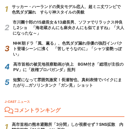
サッカー・ハーランドの美女モデル恋人、超ミニ丈ワンピで
色気ダダ漏れ すらり神スタイルの美貌
市川團十郎の15歳長女＆13歳長男、ソファでリラックス仲良
し2ショ 「海老蔵さんにも麻央さんにも似てますね」「大人
になったな～」
NHK朝ドラ「風、薫る」、色気ダダ漏れ俳優の強烈インパク
ト登場シーンに沸く 「苦しそうなのに」「シャツ姿艶っぽ
い」
高市首相の被災地視察動画が炎上 BGM付き「総理が主役の
PV」に「政権プロパガンダ」批判
短髪になって雰囲気激変！長瀬智也、真剣表情でバイクにま
たがり...ガソリンタンク「ガン見」ショット
J-CAST ニュース
コメントランキング
高市首相の熊本避難所「3分間」しか視察せず？SNS拡散 内