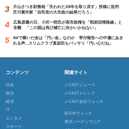
片山さつき財務相「失われた28年を取り戻す」投稿に批判
芥川賞作家「自民党の大失政の結果だろう」
広島原爆の日、小沢一郎氏が高市政権を「戦前回帰路線」と
非難 「この国は再び滅亡に向かいかねない」
AVで稼いだ金は「汚い金」なのか 寄付報告への中傷にあき
れる声...スリムクラブ真栄田もバッサリ「汚い心だね」
コンテンツ
関連サイト
社会
J-CASTニュース
政治
J-CASTトレンド
経済
J-CAST会社ウォッチ
IT
BOOKウォッチ
エンタメ
東京バーゲンマニア
スポーツ