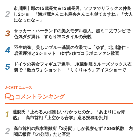
市川團十郎の15歳長女＆13歳長男、ソファでリラックス仲良
し2ショ 「海老蔵さんにも麻央さんにも似てますね」「大人
になったな～」
サッカー・ハーランドの美女モデル恋人、超ミニ丈ワンピで
色気ダダ漏れ すらり神スタイルの美貌
羽生結弦、美しいブルー基調の衣装で...「ゆず」北川悠仁・
岩沢厚治と3ショット ゆず×ゆづコラボにファン歓喜
ドイツの美女フィギュア選手、JK風制服＆ルーズソックス衣
装で「激カワ」ショット 「りくりゅう」アイスショーで
J-CAST ニュース
コメントランキング
蓮舫氏「止める人は誰もいなかったのか」「あまりにも愕
然」 高市首相「上空から合掌」巡る投稿を批判
高市首相の熊本避難所「3分間」しか視察せず？SNS拡散 内
閣広報官「51分間」だと否定