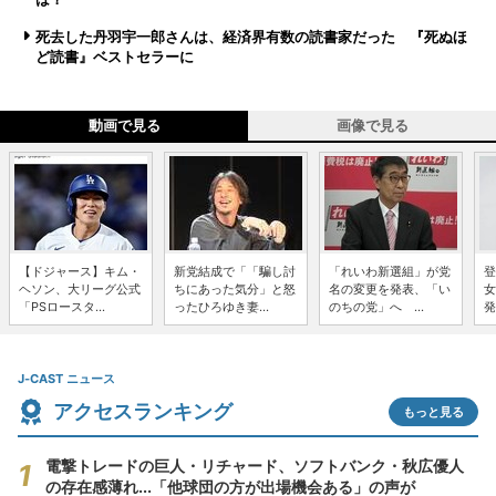
死去した丹羽宇一郎さんは、経済界有数の読書家だった 『死ぬほ
ど読書』ベストセラーに
動画で見る
画像で見る
【ドジャース】キム・
新党結成で「「騙し討
「れいわ新選組」が党
登
ヘソン、大リーグ公式
ちにあった気分」と怒
名の変更を発表、「い
女
「PSロースタ...
ったひろゆき妻...
のちの党」へ ...
発
J-CAST ニュース
アクセスランキング
もっと見る
電撃トレードの巨人・リチャード、ソフトバンク・秋広優人
の存在感薄れ...「他球団の方が出場機会ある」の声が