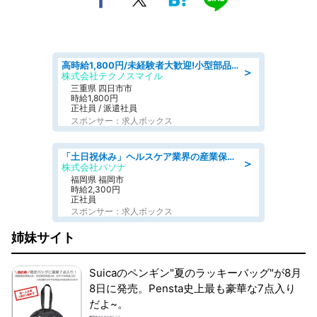
高時給1,800円/未経験者大歓迎!小型部品の加工業務 denso aichi
＞
株式会社テクノスマイル
三重県 四日市市
時給1,800円
正社員 / 派遣社員
スポンサー：求人ボックス
「土日祝休み」ヘルスケア業界の産業保健師/高時給/未経験OK/要資格:保健師、正看護師
＞
株式会社パソナ
福岡県 福岡市
時給2,300円
正社員
スポンサー：求人ボックス
姉妹サイト
Suicaのペンギン"夏のラッキーバッグ"が8月
8日に発売。Pensta史上最も豪華な7点入り
だよ~。