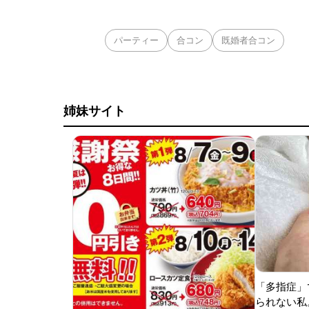
パーティー
合コン
既婚者合コン
姉妹サイト
「多指症」
られない私