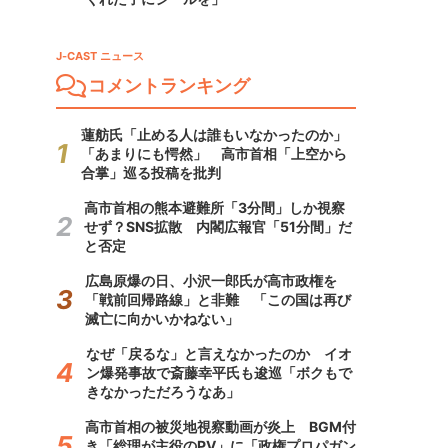
J-CAST ニュース
コメントランキング
蓮舫氏「止める人は誰もいなかったのか」
「あまりにも愕然」 高市首相「上空から
合掌」巡る投稿を批判
高市首相の熊本避難所「3分間」しか視察
せず？SNS拡散 内閣広報官「51分間」だ
と否定
広島原爆の日、小沢一郎氏が高市政権を
「戦前回帰路線」と非難 「この国は再び
滅亡に向かいかねない」
なぜ「戻るな」と言えなかったのか イオ
ン爆発事故で斎藤幸平氏も逡巡「ボクもで
きなかっただろうなあ」
高市首相の被災地視察動画が炎上 BGM付
き「総理が主役のPV」に「政権プロパガン