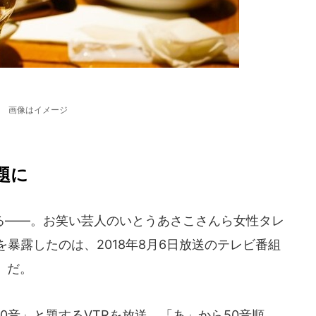
画像はイメージ
題に
――。お笑い芸人のいとうあさこさんら女性タレ
を暴露したのは、2018年8月6日放送のテレビ番組
）だ。
音」と題するVTRを放送。「あ」から50音順