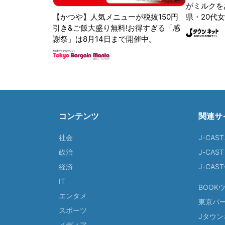
がミルクをあ
【かつや】人気メニューが税抜150円
県・20代女
引き&ご飯大盛り無料!お得すぎる「感
謝祭」は8月14日まで開催中。
コンテンツ
関連サ
社会
J-CAS
政治
J-CAS
経済
J-CA
IT
BOOK
エンタメ
東京バ
スポーツ
Jタウン
メディア