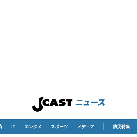
済
IT
エンタメ
スポーツ
メディア
防災特集