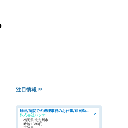
め
注目情報
PR
経理/病院での経理事務のお仕事/即日勤務可/車通勤可/経理/一般事務
＞
株式会社パソナ
福岡県 北九州市
時給1,380円
正社員