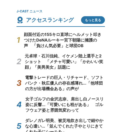
J-CAST ニュース
アクセスランキング
もっと見る
顔面付近の155キロ直球にヘルメット叩き
つけたDeNAルーキー宮下朝陽に擁護の
声 「負けん気必要」と球団OB
元卓球・石川佳純、イケメン陸上選手と2
ショット 「メチャ可愛い」「かわいい笑
顔」「美男美女」話題に
電撃トレードの巨人・リチャード、ソフト
バンク・秋広優人の存在感薄れ...「他球団
の方が出場機会ある」の声が
女子ゴルフの金沢志奈、肩出し白ノースリ
姿に反響...「可愛いにも程がある」 ゴル
フウェア姿と雰囲気変わって
ダレノガレ明美、被災地炊き出しで細やか
な心遣い...「並んでくれた子やとりにきて
くれた子にシールを」