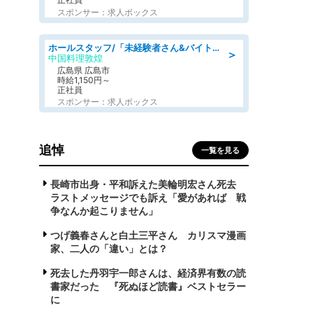
スポンサー：求人ボックス
ホールスタッフ/「未経験者さん&バイトデビューも大歓迎」残業ほぼなし×1日3時間〜勤務OK!フォロー体制も充実/広島県/広島市南区
＞
中国料理敦煌
広島県 広島市
時給1,150円～
正社員
スポンサー：求人ボックス
追悼
一覧を見る
長崎市出身・平和訴えた美輪明宏さん死去
ラストメッセージでも訴え「愛があれば 戦
争なんか起こりません」
つげ義春さんと白土三平さん カリスマ漫画
家、二人の「違い」とは？
死去した丹羽宇一郎さんは、経済界有数の読
書家だった 『死ぬほど読書』ベストセラー
に