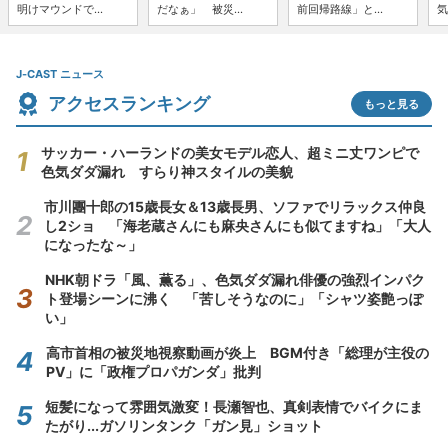
明けマウンドで...
だなぁ」 被災...
前回帰路線」と...
気
J-CAST ニュース
アクセスランキング
もっと見る
サッカー・ハーランドの美女モデル恋人、超ミニ丈ワンピで
色気ダダ漏れ すらり神スタイルの美貌
市川團十郎の15歳長女＆13歳長男、ソファでリラックス仲良
し2ショ 「海老蔵さんにも麻央さんにも似てますね」「大人
になったな～」
NHK朝ドラ「風、薫る」、色気ダダ漏れ俳優の強烈インパク
ト登場シーンに沸く 「苦しそうなのに」「シャツ姿艶っぽ
い」
高市首相の被災地視察動画が炎上 BGM付き「総理が主役の
PV」に「政権プロパガンダ」批判
短髪になって雰囲気激変！長瀬智也、真剣表情でバイクにま
たがり...ガソリンタンク「ガン見」ショット