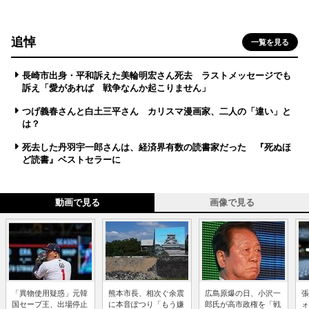
追悼
一覧を見る
長崎市出身・平和訴えた美輪明宏さん死去 ラストメッセージでも
訴え「愛があれば 戦争なんか起こりません」
つげ義春さんと白土三平さん カリスマ漫画家、二人の「違い」と
は？
死去した丹羽宇一郎さんは、経済界有数の読書家だった 『死ぬほ
ど読書』ベストセラーに
動画で見る
画像で見る
「異物使用疑惑」元韓
熊本市長、相次ぐ余震
広島原爆の日、小沢一
張
国セーブ王、出場停止
に本音ぽつり「もう嫌
郎氏が高市政権を「戦
ォ