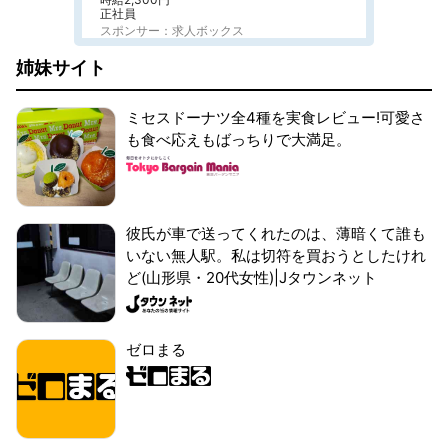
正社員
スポンサー：求人ボックス
姉妹サイト
ミセスドーナツ全4種を実食レビュー!可愛さ
も食べ応えもばっちりで大満足。
彼氏が車で送ってくれたのは、薄暗くて誰も
いない無人駅。私は切符を買おうとしたけれ
ど(山形県・20代女性)|Jタウンネット
ゼロまる