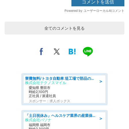
全てのコメントを見る
寮費無料/トヨタ自動車 堤工場で部品の組立製造/tutumi
＞
株式会社テクノスマイル
愛知県 豊田市
時給2,100円
正社員 / 派遣社員
スポンサー：求人ボックス
「土日祝休み」ヘルスケア業界の産業保健師/高時給/未経験OK/要資格:保健師、正看護師
＞
株式会社パソナ
福岡県 福岡市
時給2,300円