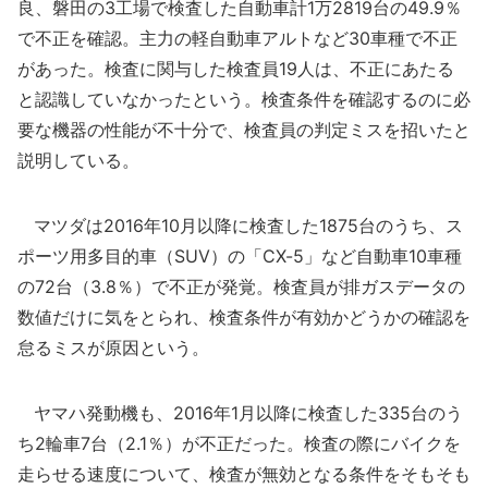
良、磐田の3工場で検査した自動車計1万2819台の49.9％
で不正を確認。主力の軽自動車アルトなど30車種で不正
があった。検査に関与した検査員19人は、不正にあたる
と認識していなかったという。検査条件を確認するのに必
要な機器の性能が不十分で、検査員の判定ミスを招いたと
説明している。
マツダは2016年10月以降に検査した1875台のうち、ス
ポーツ用多目的車（SUV）の「CX-5」など自動車10車種
の72台（3.8％）で不正が発覚。検査員が排ガスデータの
数値だけに気をとられ、検査条件が有効かどうかの確認を
怠るミスが原因という。
ヤマハ発動機も、2016年1月以降に検査した335台のう
ち2輪車7台（2.1％）が不正だった。検査の際にバイクを
走らせる速度について、検査が無効となる条件をそもそも