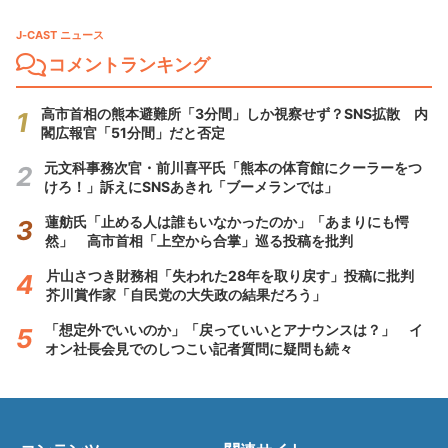
J-CAST ニュース
コメントランキング
高市首相の熊本避難所「3分間」しか視察せず？SNS拡散 内
閣広報官「51分間」だと否定
元文科事務次官・前川喜平氏「熊本の体育館にクーラーをつ
けろ！」訴えにSNSあきれ「ブーメランでは」
蓮舫氏「止める人は誰もいなかったのか」「あまりにも愕
然」 高市首相「上空から合掌」巡る投稿を批判
片山さつき財務相「失われた28年を取り戻す」投稿に批判
芥川賞作家「自民党の大失政の結果だろう」
「想定外でいいのか」「戻っていいとアナウンスは？」 イ
オン社長会見でのしつこい記者質問に疑問も続々