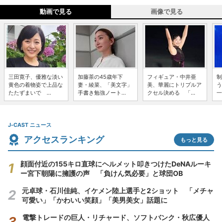
動画で見る
画像で見る
三田寛子、優雅な淡い
加藤茶の45歳年下
フィギュア・中井亜
制
黄色の着物姿で上品な
妻・綾菜、「美文字」
美、華麗にトリプルア
う
たたずまいで ...
手書き勉強ノート...
クセル決める 「...
一
J-CAST ニュース
アクセスランキング
もっと見る
顔面付近の155キロ直球にヘルメット叩きつけたDeNAルーキ
ー宮下朝陽に擁護の声 「負けん気必要」と球団OB
元卓球・石川佳純、イケメン陸上選手と2ショット 「メチャ
可愛い」「かわいい笑顔」「美男美女」話題に
電撃トレードの巨人・リチャード、ソフトバンク・秋広優人