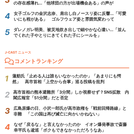
の存在感薄れ...「他球団の方が出場機会ある」の声が
女子ゴルフの金沢志奈、肩出し白ノースリ姿に反響...「可愛
いにも程がある」 ゴルフウェア姿と雰囲気変わって
ダレノガレ明美、被災地炊き出しで細やかな心遣い...「並ん
でくれた子やとりにきてくれた子にシールを」
J-CAST ニュース
コメントランキング
蓮舫氏「止める人は誰もいなかったのか」「あまりにも愕
然」 高市首相「上空から合掌」巡る投稿を批判
高市首相の熊本避難所「3分間」しか視察せず？SNS拡散 内
閣広報官「51分間」だと否定
広島原爆の日、小沢一郎氏が高市政権を「戦前回帰路線」と
非難 「この国は再び滅亡に向かいかねない」
なぜ「戻るな」と言えなかったのか イオン爆発事故で斎藤
幸平氏も逡巡「ボクもできなかっただろうなあ」