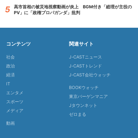
高市首相の被災地視察動画が炎上 BGM付き「総理が主役の
PV」に「政権プロパガンダ」批判
コンテンツ
関連サイト
社会
J-CASTニュース
政治
J-CASTトレンド
経済
J-CAST会社ウォッチ
IT
BOOKウォッチ
エンタメ
東京バーゲンマニア
スポーツ
Jタウンネット
メディア
ゼロまる
動画