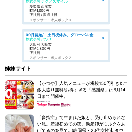
株式会社テクノスマイル
愛知県 西尾市
時給1,800円
正社員 / 派遣社員
スポンサー：求人ボックス
09月開始/「土日祝休み」グローバル企業での産業保健のお仕事/保健師/高時給/残業なし/服装自由
＞
株式会社パソナ
大阪府 大阪市
時給2,300円
正社員
スポンサー：求人ボックス
姉妹サイト
【かつや】人気メニューが税抜150円引き&ご
飯大盛り無料!お得すぎる「感謝祭」は8月14
日まで開催中。
「多指症」で生まれた娘と、受け止められな
い私。産後初めての夜、助産師がミルクをあ
げてるのを見て...(静岡県・20代女性)|Jタウ