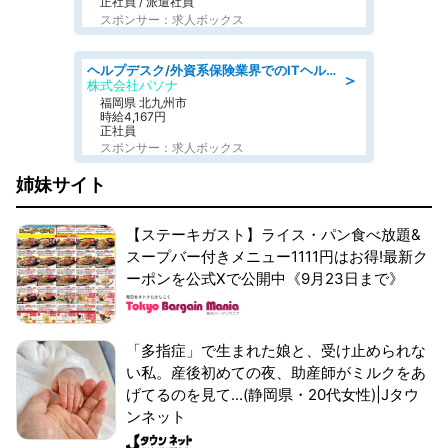
正社員 / 派遣社員
スポンサー：求人ボックス
ヘルプデスク/外資系保険業界でのITヘルプデスク業務/駅近/即日勤務可/ヘルプデスク
＞
株式会社パソナ
福岡県 北九州市
時給4,167円
正社員
スポンサー：求人ボックス
姉妹サイト
【ステーキガスト】ライス・パン食べ放題&
スープバー付きメニュー1111円はお得!最新ク
ーポンを公式Xで公開中《9月23日まで》
「多指症」で生まれた娘と、受け止められな
い私。産後初めての夜、助産師がミルクをあ
げてるのを見て...(静岡県・20代女性)|Jタウ
ンネット