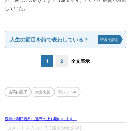
方、感じ方大好きです」（原文ママ）といった絶賛が殺到
していた。
人生の節目を詩で表わしている？
続きを読む
1
2
全文表示
吉高由里子
大倉忠義
関ジャニ∞