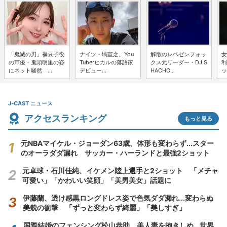
「鬼滅の刃」禰豆子役
ナイツ・塙宣之、You
解散のレペゼンフォッ
女
の声優・鬼頭明里の姿
Tuberヒカルの落語家
クス元リーダー・DJ S
利
にネット騒然 ...
デビュー...
HACHO...
ッ
J-CAST ニュース
アクセスランキング
もっと見る
元NBAマイケル・ジョーダン63歳、体形も変わらず...スター
のオーラダダ漏れ サッカー・ハーランドと最強2ショット
元卓球・石川佳純、イケメン陸上選手と2ショット 「メチャ
可愛い」「かわいい笑顔」「美男美女」話題に
伊藤蘭、透け感黒ロングドレス姿で色気ダダ漏れ...変わらぬ
美貌の衝撃 「ずっと変わらず綺麗」「美しすぎ」
国際結婚のフェンシング松山恭助、美人妻を抱きしめ...世界