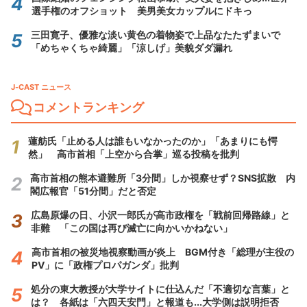
選手権のオフショット 美男美女カップルにドキっ
三田寛子、優雅な淡い黄色の着物姿で上品なたたずまいで
「めちゃくちゃ綺麗」「涼しげ」美貌ダダ漏れ
J-CAST ニュース
コメントランキング
蓮舫氏「止める人は誰もいなかったのか」「あまりにも愕
然」 高市首相「上空から合掌」巡る投稿を批判
高市首相の熊本避難所「3分間」しか視察せず？SNS拡散 内
閣広報官「51分間」だと否定
広島原爆の日、小沢一郎氏が高市政権を「戦前回帰路線」と
非難 「この国は再び滅亡に向かいかねない」
高市首相の被災地視察動画が炎上 BGM付き「総理が主役の
PV」に「政権プロパガンダ」批判
処分の東大教授が大学サイトに仕込んだ「不適切な言葉」と
は？ 各紙は「六四天安門」と報道も...大学側は説明拒否