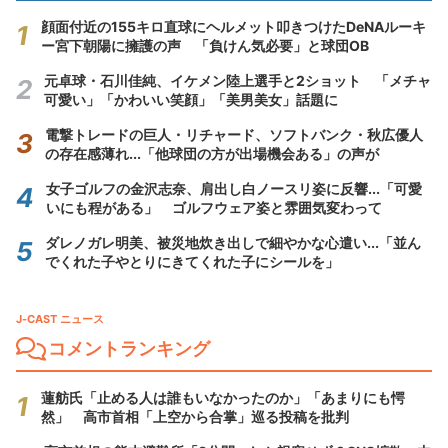
顔面付近の155キロ直球にヘルメット叩きつけたDeNAルーキ
ー宮下朝陽に擁護の声 「負けん気必要」と球団OB
元卓球・石川佳純、イケメン陸上選手と2ショット 「メチャ
可愛い」「かわいい笑顔」「美男美女」話題に
電撃トレードの巨人・リチャード、ソフトバンク・秋広優人
の存在感薄れ...「他球団の方が出場機会ある」の声が
女子ゴルフの金沢志奈、肩出し白ノースリ姿に反響...「可愛
いにも程がある」 ゴルフウェア姿と雰囲気変わって
ダレノガレ明美、被災地炊き出しで細やかな心遣い...「並ん
でくれた子やとりにきてくれた子にシールを」
J-CAST ニュース
コメントランキング
蓮舫氏「止める人は誰もいなかったのか」「あまりにも愕
然」 高市首相「上空から合掌」巡る投稿を批判