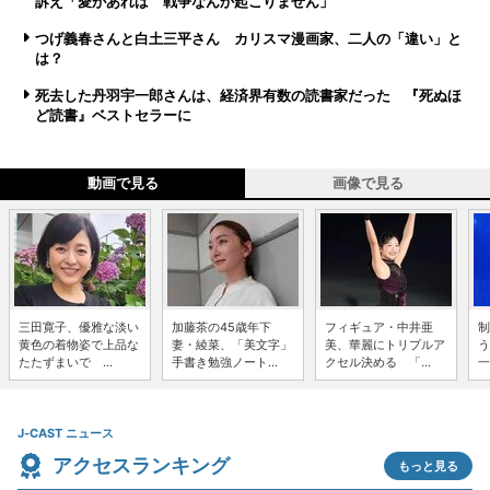
訴え「愛があれば 戦争なんか起こりません」
つげ義春さんと白土三平さん カリスマ漫画家、二人の「違い」と
は？
死去した丹羽宇一郎さんは、経済界有数の読書家だった 『死ぬほ
ど読書』ベストセラーに
動画で見る
画像で見る
三田寛子、優雅な淡い
加藤茶の45歳年下
フィギュア・中井亜
制
黄色の着物姿で上品な
妻・綾菜、「美文字」
美、華麗にトリプルア
う
たたずまいで ...
手書き勉強ノート...
クセル決める 「...
一
J-CAST ニュース
アクセスランキング
もっと見る