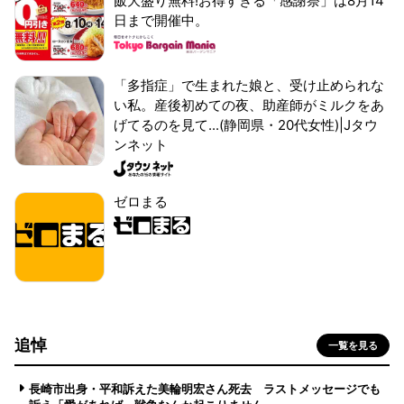
飯大盛り無料!お得すぎる「感謝祭」は8月14
日まで開催中。
「多指症」で生まれた娘と、受け止められな
い私。産後初めての夜、助産師がミルクをあ
げてるのを見て...(静岡県・20代女性)|Jタウ
ンネット
ゼロまる
追悼
一覧を見る
長崎市出身・平和訴えた美輪明宏さん死去 ラストメッセージでも