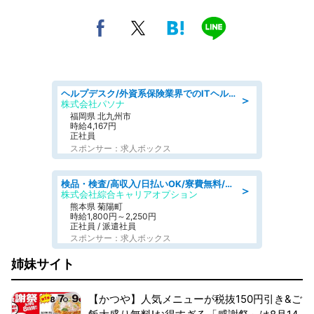
ヘルプデスク/外資系保険業界でのITヘルプデスク業務/駅近/即日勤務可/ヘルプデスク
＞
株式会社パソナ
福岡県 北九州市
時給4,167円
正社員
スポンサー：求人ボックス
検品・検査/高収入/日払いOK/寮費無料/日勤/20・30・40代活躍中
＞
株式会社綜合キャリアオプション
熊本県 菊陽町
時給1,800円～2,250円
正社員 / 派遣社員
スポンサー：求人ボックス
姉妹サイト
【かつや】人気メニューが税抜150円引き&ご