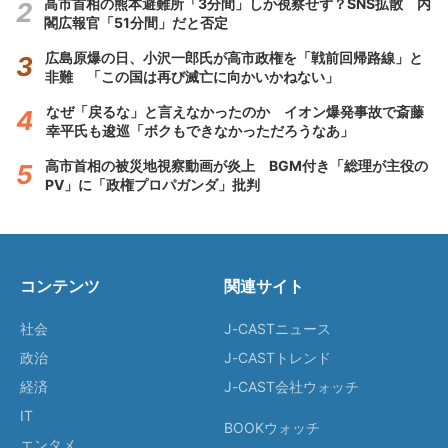
高市首相の熊本避難所「3分間」しか視察せず？SNS拡散 内
閣広報官「51分間」だと否定
広島原爆の日、小沢一郎氏が高市政権を「戦前回帰路線」と
非難 「この国は再び滅亡に向かいかねない」
なぜ「戻るな」と言えなかったのか イオン爆発事故で斎藤
幸平氏も逡巡「ボクもできなかっただろうなあ」
高市首相の被災地視察動画が炎上 BGM付き「総理が主役の
PV」に「政権プロパガンダ」批判
コンテンツ
関連サイト
社会
J-CASTニュース
政治
J-CASTトレンド
経済
J-CAST会社ウォッチ
IT
BOOKウォッチ
エンタメ