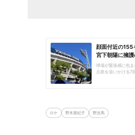
顔面付近の15
宮下朝陽に擁護
球場が緊張感に包まれ
点差を追いかける7
じた155キロ直球
ヘルメットを叩きつ
日は両チームが2死
に死球を受けた。内
ロケ
野木亜紀子
野次馬