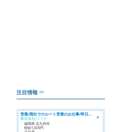
内
注目情報
PR
営業/商社でのルート営業のお仕事/即日勤務可/車通勤可/営業
＞
株式会社パソナ
福岡県 北九州市
時給1,506円
正社員