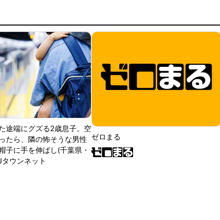
た途端にグズる2歳息子。空
ゼロまる
ったら、隣の怖そうな男性
帽子に手を伸ばし(千葉県・
|Jタウンネット