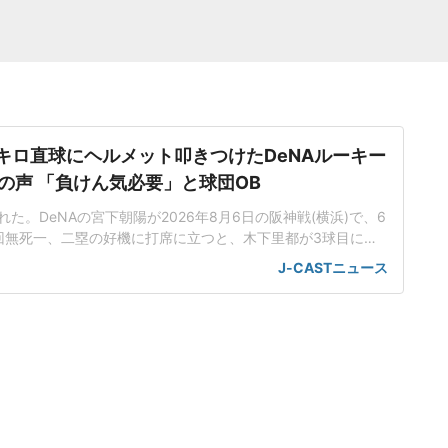
5キロ直球にヘルメット叩きつけたDeNAルーキー
の声 「負けん気必要」と球団OB
た。DeNAの宮下朝陽が2026年8月6日の阪神戦(横浜)で、6
回無死一、二塁の好機に打席に立つと、木下里都が3球目に投
が顔面付近へ。もんどり打ってよけた宮下は怒りの表情を見せて
J-CASTニュース
けた。「熱くなってしまった部分があったのでしょう」前日5
球ずつを受け、この試合でも阪神のデルミス・ガルシアが2回