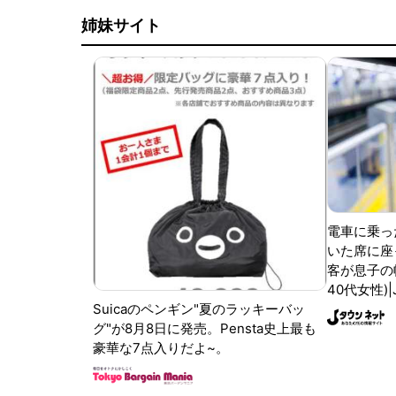
姉妹サイト
電車に乗っ
いた席に座
客が息子の
40代女性)
Suicaのペンギン"夏のラッキーバッ
グ"が8月8日に発売。Pensta史上最も
豪華な7点入りだよ~。