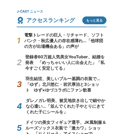
J-CAST ニュース
アクセスランキング
もっと見る
電撃トレードの巨人・リチャード、ソフト
バンク・秋広優人の存在感薄れ...「他球団
の方が出場機会ある」の声が
登録者60万超人気美女YouTuber、結婚を
発表 「めっちゃいい人に出会えた」「私
今すごく安定してる」
羽生結弦、美しいブルー基調の衣装で...
「ゆず」北川悠仁・岩沢厚治と3ショッ
ト ゆず×ゆづコラボにファン歓喜
ダレノガレ明美、被災地炊き出しで細やか
な心遣い...「並んでくれた子やとりにきて
くれた子にシールを」
ドイツの美女フィギュア選手、JK風制服＆
ルーズソックス衣装で「激カワ」ショッ
ト 「りくりゅう」アイスショーで