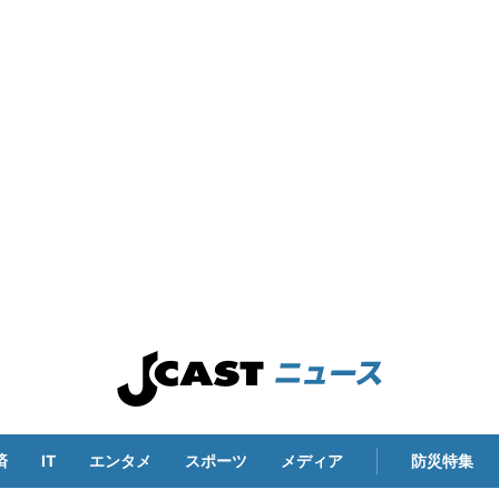
済
IT
エンタメ
スポーツ
メディア
防災特集