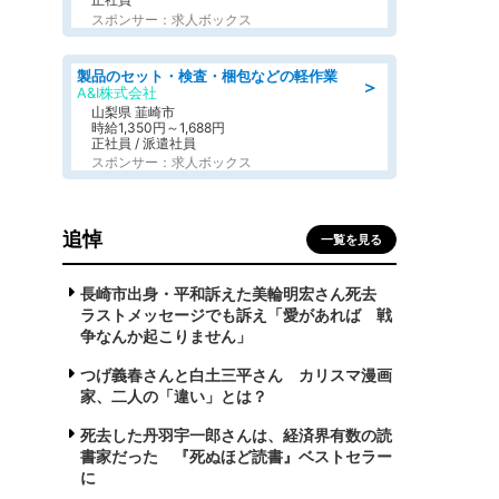
スポンサー：求人ボックス
製品のセット・検査・梱包などの軽作業
＞
A&I株式会社
山梨県 韮崎市
時給1,350円～1,688円
正社員 / 派遣社員
スポンサー：求人ボックス
追悼
一覧を見る
長崎市出身・平和訴えた美輪明宏さん死去
ラストメッセージでも訴え「愛があれば 戦
争なんか起こりません」
つげ義春さんと白土三平さん カリスマ漫画
家、二人の「違い」とは？
死去した丹羽宇一郎さんは、経済界有数の読
書家だった 『死ぬほど読書』ベストセラー
に