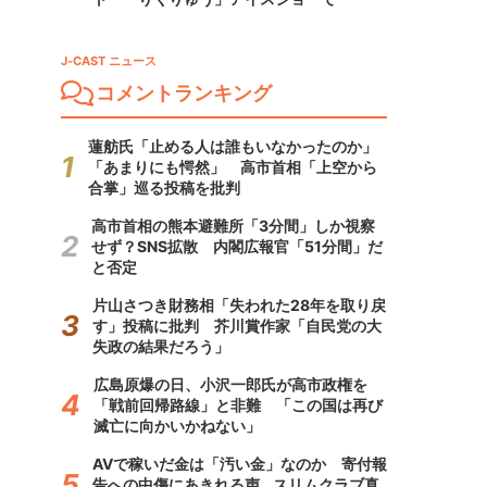
J-CAST ニュース
コメントランキング
蓮舫氏「止める人は誰もいなかったのか」
「あまりにも愕然」 高市首相「上空から
合掌」巡る投稿を批判
高市首相の熊本避難所「3分間」しか視察
せず？SNS拡散 内閣広報官「51分間」だ
と否定
片山さつき財務相「失われた28年を取り戻
す」投稿に批判 芥川賞作家「自民党の大
失政の結果だろう」
広島原爆の日、小沢一郎氏が高市政権を
「戦前回帰路線」と非難 「この国は再び
滅亡に向かいかねない」
AVで稼いだ金は「汚い金」なのか 寄付報
告への中傷にあきれる声...スリムクラブ真