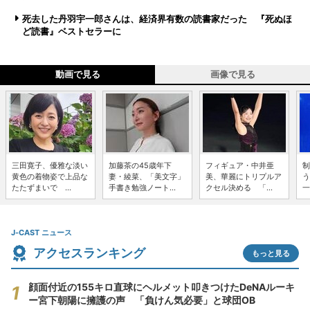
死去した丹羽宇一郎さんは、経済界有数の読書家だった 『死ぬほ
ど読書』ベストセラーに
動画で見る
画像で見る
三田寛子、優雅な淡い
加藤茶の45歳年下
フィギュア・中井亜
制
黄色の着物姿で上品な
妻・綾菜、「美文字」
美、華麗にトリプルア
う
たたずまいで ...
手書き勉強ノート...
クセル決める 「...
一
J-CAST ニュース
アクセスランキング
もっと見る
顔面付近の155キロ直球にヘルメット叩きつけたDeNAルーキ
ー宮下朝陽に擁護の声 「負けん気必要」と球団OB