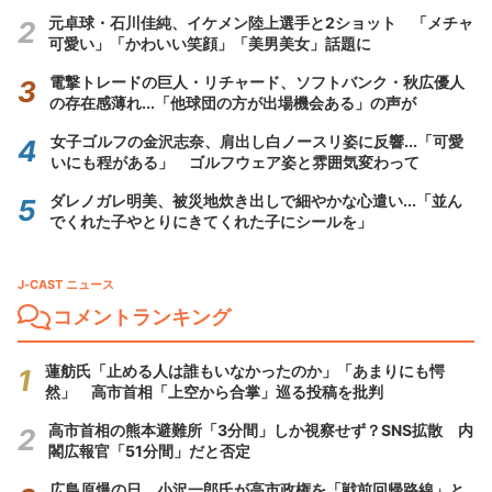
元卓球・石川佳純、イケメン陸上選手と2ショット 「メチャ
可愛い」「かわいい笑顔」「美男美女」話題に
電撃トレードの巨人・リチャード、ソフトバンク・秋広優人
の存在感薄れ...「他球団の方が出場機会ある」の声が
女子ゴルフの金沢志奈、肩出し白ノースリ姿に反響...「可愛
いにも程がある」 ゴルフウェア姿と雰囲気変わって
ダレノガレ明美、被災地炊き出しで細やかな心遣い...「並ん
でくれた子やとりにきてくれた子にシールを」
J-CAST ニュース
コメントランキング
蓮舫氏「止める人は誰もいなかったのか」「あまりにも愕
然」 高市首相「上空から合掌」巡る投稿を批判
高市首相の熊本避難所「3分間」しか視察せず？SNS拡散 内
閣広報官「51分間」だと否定
広島原爆の日、小沢一郎氏が高市政権を「戦前回帰路線」と