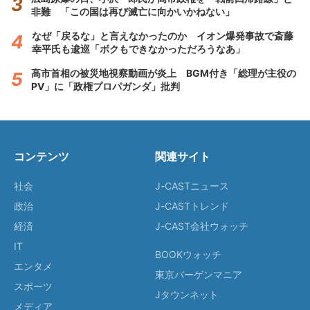
非難 「この国は再び滅亡に向かいかねない」
なぜ「戻るな」と言えなかったのか イオン爆発事故で斎藤
幸平氏も逡巡「ボクもできなかっただろうなあ」
高市首相の被災地視察動画が炎上 BGM付き「総理が主役の
PV」に「政権プロパガンダ」批判
コンテンツ
関連サイト
社会
J-CASTニュース
政治
J-CASTトレンド
経済
J-CAST会社ウォッチ
IT
BOOKウォッチ
エンタメ
東京バーゲンマニア
スポーツ
Jタウンネット
メディア