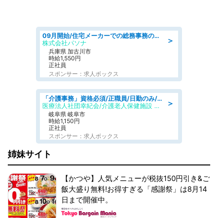
09月開始/住宅メーカーでの総務事務のお仕事/駅近/車通勤可/一般事務/人事労務
＞
株式会社パソナ
兵庫県 加古川市
時給1,550円
正社員
スポンサー：求人ボックス
「介護事務」資格必須/正職員/日勤のみ/介護老人保健施設
＞
医療法人社団幸紀会/介護老人保健施設 グリーンビラ安江
岐阜県 岐阜市
時給1,150円
正社員
スポンサー：求人ボックス
姉妹サイト
【かつや】人気メニューが税抜150円引き&ご
飯大盛り無料!お得すぎる「感謝祭」は8月14
日まで開催中。