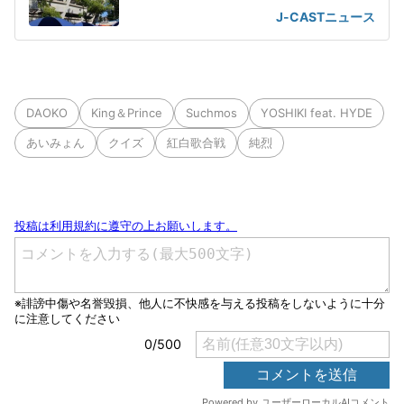
OB
J-CASTニュース
DAOKO
King＆Prince
Suchmos
YOSHIKI feat. HYDE
あいみょん
クイズ
紅白歌合戦
純烈