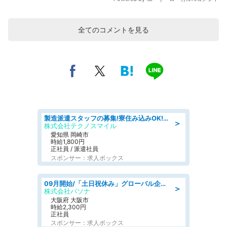
全てのコメントを見る
製造派遣スタッフの募集!寮住み込みOK!カーエアコンの検査業務 denso aichi
＞
株式会社テクノスマイル
愛知県 岡崎市
時給1,800円
正社員 / 派遣社員
スポンサー：求人ボックス
09月開始/「土日祝休み」グローバル企業での産業保健のお仕事/保健師/高時給/残業なし/服装自由
＞
株式会社パソナ
大阪府 大阪市
時給2,300円
正社員
スポンサー：求人ボックス