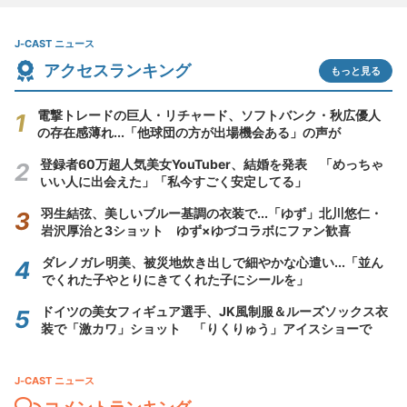
J-CAST ニュース
アクセスランキング
もっと見る
電撃トレードの巨人・リチャード、ソフトバンク・秋広優人
の存在感薄れ...「他球団の方が出場機会ある」の声が
登録者60万超人気美女YouTuber、結婚を発表 「めっちゃ
いい人に出会えた」「私今すごく安定してる」
羽生結弦、美しいブルー基調の衣装で...「ゆず」北川悠仁・
岩沢厚治と3ショット ゆず×ゆづコラボにファン歓喜
ダレノガレ明美、被災地炊き出しで細やかな心遣い...「並ん
でくれた子やとりにきてくれた子にシールを」
ドイツの美女フィギュア選手、JK風制服＆ルーズソックス衣
装で「激カワ」ショット 「りくりゅう」アイスショーで
J-CAST ニュース