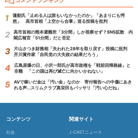
コメントランキング
蓮舫氏「止める人は誰もいなかったのか」「あまりにも愕
然」 高市首相「上空から合掌」巡る投稿を批判
高市首相の熊本避難所「3分間」しか視察せず？SNS拡散 内
閣広報官「51分間」だと否定
片山さつき財務相「失われた28年を取り戻す」投稿に批判
芥川賞作家「自民党の大失政の結果だろう」
広島原爆の日、小沢一郎氏が高市政権を「戦前回帰路線」と
非難 「この国は再び滅亡に向かいかねない」
AVで稼いだ金は「汚い金」なのか 寄付報告への中傷にあき
れる声...スリムクラブ真栄田もバッサリ「汚い心だね」
コンテンツ
関連サイト
社会
J-CASTニュース