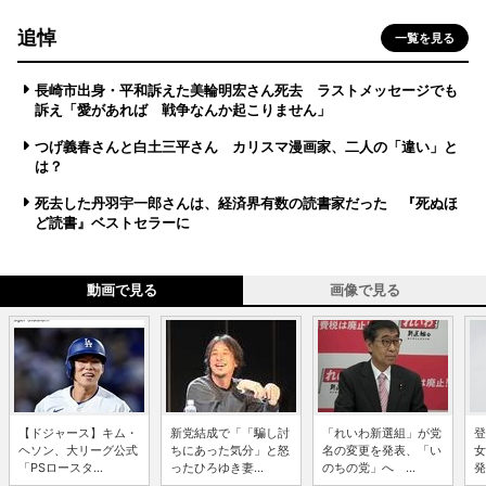
追悼
一覧を見る
長崎市出身・平和訴えた美輪明宏さん死去 ラストメッセージでも
訴え「愛があれば 戦争なんか起こりません」
つげ義春さんと白土三平さん カリスマ漫画家、二人の「違い」と
は？
死去した丹羽宇一郎さんは、経済界有数の読書家だった 『死ぬほ
ど読書』ベストセラーに
動画で見る
画像で見る
【ドジャース】キム・
新党結成で「「騙し討
「れいわ新選組」が党
登
ヘソン、大リーグ公式
ちにあった気分」と怒
名の変更を発表、「い
女
「PSロースタ...
ったひろゆき妻...
のちの党」へ ...
発