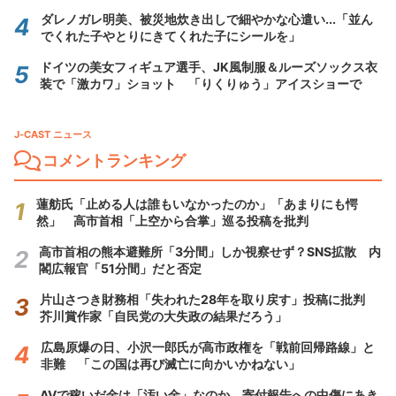
ダレノガレ明美、被災地炊き出しで細やかな心遣い...「並ん
でくれた子やとりにきてくれた子にシールを」
ドイツの美女フィギュア選手、JK風制服＆ルーズソックス衣
装で「激カワ」ショット 「りくりゅう」アイスショーで
J-CAST ニュース
コメントランキング
蓮舫氏「止める人は誰もいなかったのか」「あまりにも愕
然」 高市首相「上空から合掌」巡る投稿を批判
高市首相の熊本避難所「3分間」しか視察せず？SNS拡散 内
閣広報官「51分間」だと否定
片山さつき財務相「失われた28年を取り戻す」投稿に批判
芥川賞作家「自民党の大失政の結果だろう」
広島原爆の日、小沢一郎氏が高市政権を「戦前回帰路線」と
非難 「この国は再び滅亡に向かいかねない」
AVで稼いだ金は「汚い金」なのか 寄付報告への中傷にあき