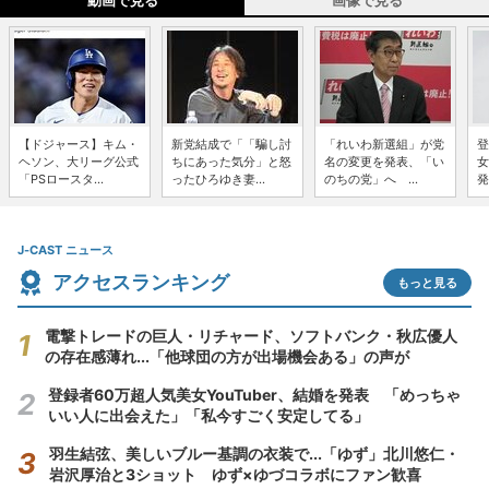
動画で見る
画像で見る
【ドジャース】キム・
新党結成で「「騙し討
「れいわ新選組」が党
登
ヘソン、大リーグ公式
ちにあった気分」と怒
名の変更を発表、「い
女
「PSロースタ...
ったひろゆき妻...
のちの党」へ ...
発
J-CAST ニュース
アクセスランキング
もっと見る
電撃トレードの巨人・リチャード、ソフトバンク・秋広優人
の存在感薄れ...「他球団の方が出場機会ある」の声が
登録者60万超人気美女YouTuber、結婚を発表 「めっちゃ
いい人に出会えた」「私今すごく安定してる」
羽生結弦、美しいブルー基調の衣装で...「ゆず」北川悠仁・
岩沢厚治と3ショット ゆず×ゆづコラボにファン歓喜