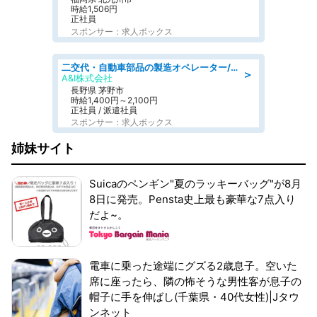
時給1,506円
正社員
スポンサー：求人ボックス
二交代・自動車部品の製造オペレーター/前払い・週払い制度あり/長期安定/有給とりやすい/環境充実
＞
A&I株式会社
長野県 茅野市
時給1,400円～2,100円
正社員 / 派遣社員
スポンサー：求人ボックス
姉妹サイト
Suicaのペンギン"夏のラッキーバッグ"が8月
8日に発売。Pensta史上最も豪華な7点入り
だよ~。
電車に乗った途端にグズる2歳息子。空いた
席に座ったら、隣の怖そうな男性客が息子の
帽子に手を伸ばし(千葉県・40代女性)|Jタウ
ンネット