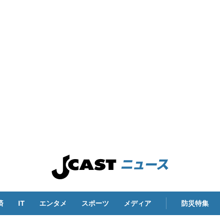
済
IT
エンタメ
スポーツ
メディア
防災特集