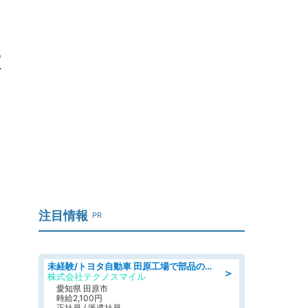
大
注目情報
PR
未経験/トヨタ自動車 田原工場で部品の運搬作業/tutumi
＞
株式会社テクノスマイル
愛知県 田原市
時給2,100円
正社員 / 派遣社員