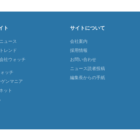
イト
サイトについて
Tニュース
会社案内
Tトレンド
採用情報
ST会社ウォッチ
お問い合わせ
ニュース読者投稿
ウォッチ
編集長からの手紙
ーゲンマニア
ネット
る