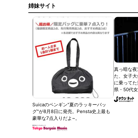
姉妹サイト
真っ暗な夜
た、女子大
に乗ってた
県・50代女
Suicaのペンギン"夏のラッキーバッ
グ"が8月8日に発売。Pensta史上最も
豪華な7点入りだよ~。