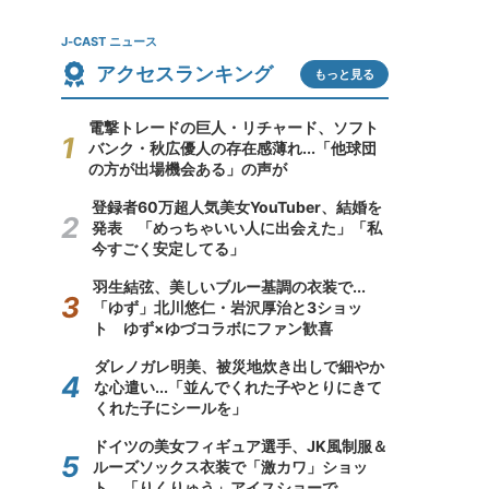
J-CAST ニュース
アクセスランキング
もっと見る
電撃トレードの巨人・リチャード、ソフト
バンク・秋広優人の存在感薄れ...「他球団
の方が出場機会ある」の声が
登録者60万超人気美女YouTuber、結婚を
発表 「めっちゃいい人に出会えた」「私
今すごく安定してる」
羽生結弦、美しいブルー基調の衣装で...
「ゆず」北川悠仁・岩沢厚治と3ショッ
ト ゆず×ゆづコラボにファン歓喜
ダレノガレ明美、被災地炊き出しで細やか
な心遣い...「並んでくれた子やとりにきて
くれた子にシールを」
ドイツの美女フィギュア選手、JK風制服＆
ルーズソックス衣装で「激カワ」ショッ
ト 「りくりゅう」アイスショーで