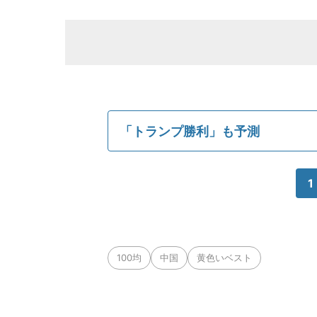
「トランプ勝利」も予測
1
100均
中国
黄色いベスト