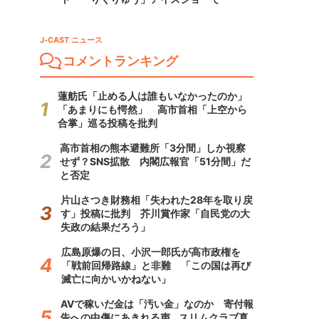
J-CAST ニュース
コメントランキング
蓮舫氏「止める人は誰もいなかったのか」
「あまりにも愕然」 高市首相「上空から
合掌」巡る投稿を批判
高市首相の熊本避難所「3分間」しか視察
せず？SNS拡散 内閣広報官「51分間」だ
と否定
片山さつき財務相「失われた28年を取り戻
す」投稿に批判 芥川賞作家「自民党の大
失政の結果だろう」
広島原爆の日、小沢一郎氏が高市政権を
「戦前回帰路線」と非難 「この国は再び
滅亡に向かいかねない」
AVで稼いだ金は「汚い金」なのか 寄付報
告への中傷にあきれる声...スリムクラブ真