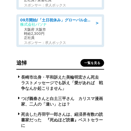
スポンサー：求人ボックス
09月開始/「土日祝休み」グローバル企業での産業保健のお仕事/保健師/高時給/残業なし/服装自由
＞
株式会社パソナ
大阪府 大阪市
時給2,300円
正社員
スポンサー：求人ボックス
追悼
一覧を見る
長崎市出身・平和訴えた美輪明宏さん死去
ラストメッセージでも訴え「愛があれば 戦
争なんか起こりません」
つげ義春さんと白土三平さん カリスマ漫画
家、二人の「違い」とは？
死去した丹羽宇一郎さんは、経済界有数の読
書家だった 『死ぬほど読書』ベストセラー
に