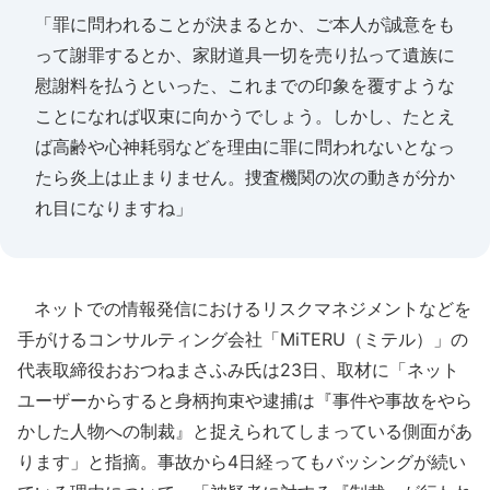
「罪に問われることが決まるとか、ご本人が誠意をも
って謝罪するとか、家財道具一切を売り払って遺族に
慰謝料を払うといった、これまでの印象を覆すような
ことになれば収束に向かうでしょう。しかし、たとえ
ば高齢や心神耗弱などを理由に罪に問われないとなっ
たら炎上は止まりません。捜査機関の次の動きが分か
れ目になりますね」
ネットでの情報発信におけるリスクマネジメントなどを
手がけるコンサルティング会社「MiTERU（ミテル）」の
代表取締役おおつねまさふみ氏は23日、取材に「ネット
ユーザーからすると身柄拘束や逮捕は『事件や事故をやら
かした人物への制裁』と捉えられてしまっている側面があ
ります」と指摘。事故から4日経ってもバッシングが続い