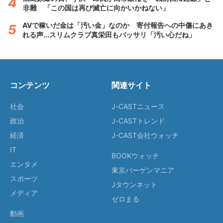
非難 「この国は再び滅亡に向かいかねない」
AVで稼いだ金は「汚い金」なのか 寄付報告への中傷にあき
れる声...スリムクラブ真栄田もバッサリ「汚い心だね」
コンテンツ
関連サイト
社会
J-CASTニュース
政治
J-CASTトレンド
経済
J-CAST会社ウォッチ
IT
BOOKウォッチ
エンタメ
東京バーゲンマニア
スポーツ
Jタウンネット
メディア
ゼロまる
動画