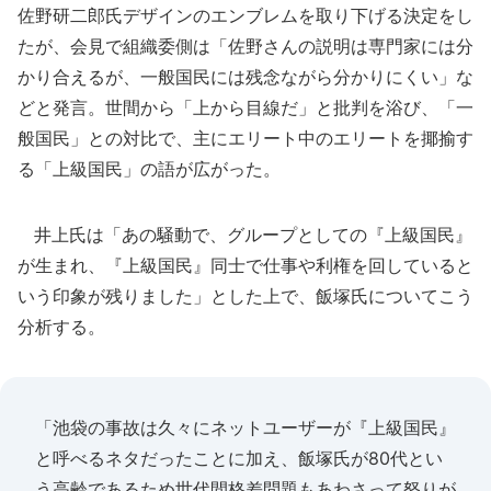
佐野研二郎氏デザインのエンブレムを取り下げる決定をし
たが、会見で組織委側は「佐野さんの説明は専門家には分
かり合えるが、一般国民には残念ながら分かりにくい」な
どと発言。世間から「上から目線だ」と批判を浴び、「一
般国民」との対比で、主にエリート中のエリートを揶揄す
る「上級国民」の語が広がった。
井上氏は「あの騒動で、グループとしての『上級国民』
が生まれ、『上級国民』同士で仕事や利権を回していると
いう印象が残りました」とした上で、飯塚氏についてこう
分析する。
「池袋の事故は久々にネットユーザーが『上級国民』
と呼べるネタだったことに加え、飯塚氏が80代とい
う高齢であるため世代間格差問題もあわさって怒りが