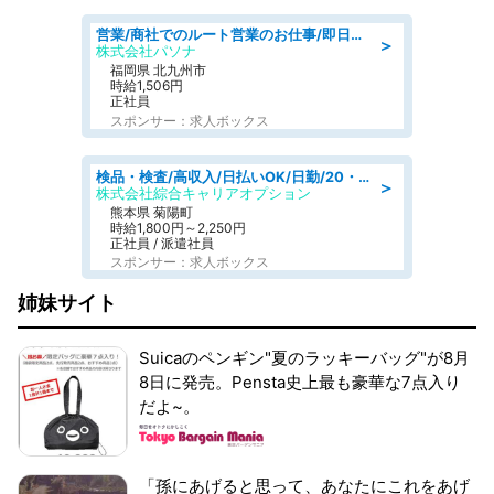
営業/商社でのルート営業のお仕事/即日勤務可/車通勤可/営業
＞
株式会社パソナ
福岡県 北九州市
時給1,506円
正社員
スポンサー：求人ボックス
検品・検査/高収入/日払いOK/日勤/20・30・40代活躍中/製造 工場
＞
株式会社綜合キャリアオプション
熊本県 菊陽町
時給1,800円～2,250円
正社員 / 派遣社員
スポンサー：求人ボックス
姉妹サイト
Suicaのペンギン"夏のラッキーバッグ"が8月
8日に発売。Pensta史上最も豪華な7点入り
だよ~。
「孫にあげると思って、あなたにこれをあげ