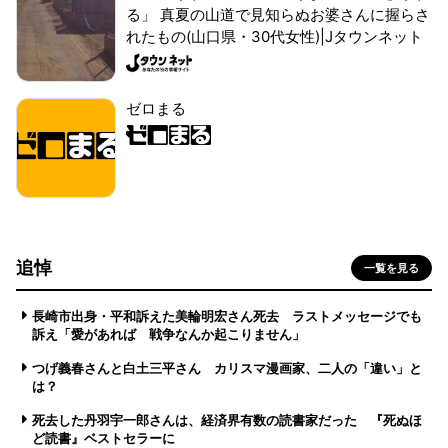
る」 真夏の山道で見知らぬお婆さんに握らさ
れたもの(山口県・30代女性)|Jタウンネット
ゼロまる
追悼
一覧を見る
長崎市出身・平和訴えた美輪明宏さん死去 ラストメッセージでも
訴え「愛があれば 戦争なんか起こりません」
つげ義春さんと白土三平さん カリスマ漫画家、二人の「違い」と
は？
死去した丹羽宇一郎さんは、経済界有数の読書家だった 『死ぬほ
ど読書』ベストセラーに