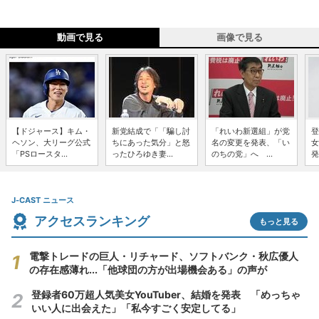
動画で見る
画像で見る
【ドジャース】キム・
新党結成で「「騙し討
「れいわ新選組」が党
登
ヘソン、大リーグ公式
ちにあった気分」と怒
名の変更を発表、「い
女
「PSロースタ...
ったひろゆき妻...
のちの党」へ ...
発
J-CAST ニュース
アクセスランキング
もっと見る
電撃トレードの巨人・リチャード、ソフトバンク・秋広優人
の存在感薄れ...「他球団の方が出場機会ある」の声が
登録者60万超人気美女YouTuber、結婚を発表 「めっちゃ
いい人に出会えた」「私今すごく安定してる」