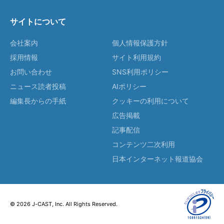
サイトについて
会社案内
個人情報保護方針
採用情報
サイト利用規約
お問い合わせ
SNS利用ポリシー
ニュース読者投稿
AIポリシー
編集長からの手紙
クッキーの利用について
広告掲載
記事配信
コンテンツ二次利用
日本インターネット報道協会
© 2026 J-CAST, Inc. All Rights Reserved.