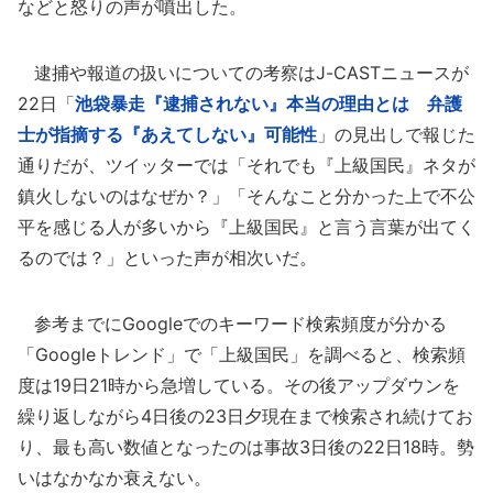
などと怒りの声が噴出した。
逮捕や報道の扱いについての考察はJ-CASTニュースが
22日「
池袋暴走『逮捕されない』本当の理由とは 弁護
士が指摘する『あえてしない』可能性
」の見出しで報じた
通りだが、ツイッターでは「それでも『上級国民』ネタが
鎮火しないのはなぜか？」「そんなこと分かった上で不公
平を感じる人が多いから『上級国民』と言う言葉が出てく
るのでは？」といった声が相次いだ。
参考までにGoogleでのキーワード検索頻度が分かる
「Googleトレンド」で「上級国民」を調べると、検索頻
度は19日21時から急増している。その後アップダウンを
繰り返しながら4日後の23日夕現在まで検索され続けてお
り、最も高い数値となったのは事故3日後の22日18時。勢
いはなかなか衰えない。