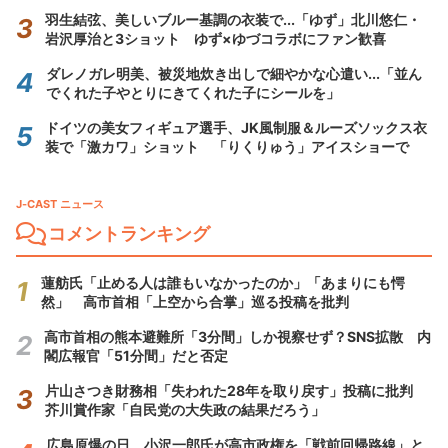
羽生結弦、美しいブルー基調の衣装で...「ゆず」北川悠仁・
岩沢厚治と3ショット ゆず×ゆづコラボにファン歓喜
ダレノガレ明美、被災地炊き出しで細やかな心遣い...「並ん
でくれた子やとりにきてくれた子にシールを」
ドイツの美女フィギュア選手、JK風制服＆ルーズソックス衣
装で「激カワ」ショット 「りくりゅう」アイスショーで
J-CAST ニュース
コメントランキング
蓮舫氏「止める人は誰もいなかったのか」「あまりにも愕
然」 高市首相「上空から合掌」巡る投稿を批判
高市首相の熊本避難所「3分間」しか視察せず？SNS拡散 内
閣広報官「51分間」だと否定
片山さつき財務相「失われた28年を取り戻す」投稿に批判
芥川賞作家「自民党の大失政の結果だろう」
広島原爆の日、小沢一郎氏が高市政権を「戦前回帰路線」と