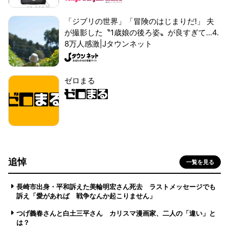
「ジブリの世界」「冒険のはじまりだ!」 夫
が撮影した〝1歳娘の後ろ姿〟が良すぎて...4.
8万人感激|Jタウンネット
ゼロまる
追悼
一覧を見る
長崎市出身・平和訴えた美輪明宏さん死去 ラストメッセージでも
訴え「愛があれば 戦争なんか起こりません」
つげ義春さんと白土三平さん カリスマ漫画家、二人の「違い」と
は？