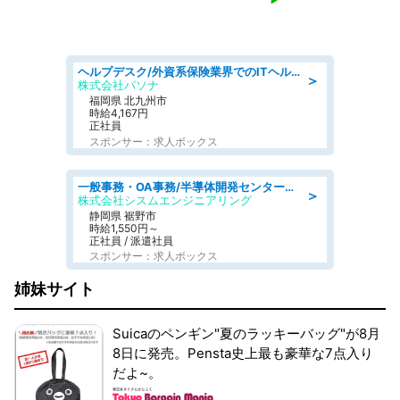
ヘルプデスク/外資系保険業界でのITヘルプデスク業務/駅近/即日勤務可/ヘルプデスク
＞
株式会社パソナ
福岡県 北九州市
時給4,167円
正社員
スポンサー：求人ボックス
一般事務・OA事務/半導体開発センター内で事務&軽作業スタッフ、募集
＞
株式会社シスムエンジニアリング
静岡県 裾野市
時給1,550円～
正社員 / 派遣社員
スポンサー：求人ボックス
姉妹サイト
Suicaのペンギン"夏のラッキーバッグ"が8月
8日に発売。Pensta史上最も豪華な7点入り
だよ~。