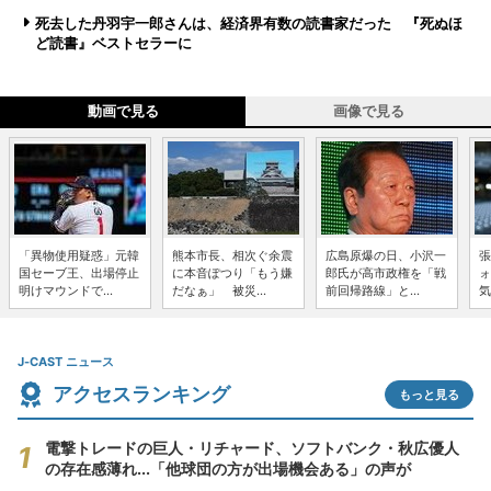
死去した丹羽宇一郎さんは、経済界有数の読書家だった 『死ぬほ
ど読書』ベストセラーに
動画で見る
画像で見る
「異物使用疑惑」元韓
熊本市長、相次ぐ余震
広島原爆の日、小沢一
張
国セーブ王、出場停止
に本音ぽつり「もう嫌
郎氏が高市政権を「戦
ォ
明けマウンドで...
だなぁ」 被災...
前回帰路線」と...
気
J-CAST ニュース
アクセスランキング
もっと見る
電撃トレードの巨人・リチャード、ソフトバンク・秋広優人
の存在感薄れ...「他球団の方が出場機会ある」の声が