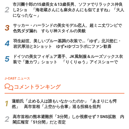
市川團十郎の15歳長女＆13歳長男、ソファでリラックス仲良
し2ショ 「海老蔵さんにも麻央さんにも似てますね」「大人
になったな～」
サッカー・ハーランドの美女モデル恋人、超ミニ丈ワンピで
色気ダダ漏れ すらり神スタイルの美貌
羽生結弦、美しいブルー基調の衣装で...「ゆず」北川悠仁・
岩沢厚治と3ショット ゆず×ゆづコラボにファン歓喜
ドイツの美女フィギュア選手、JK風制服＆ルーズソックス衣
装で「激カワ」ショット 「りくりゅう」アイスショーで
J-CAST ニュース
コメントランキング
蓮舫氏「止める人は誰もいなかったのか」「あまりにも愕
然」 高市首相「上空から合掌」巡る投稿を批判
高市首相の熊本避難所「3分間」しか視察せず？SNS拡散 内
閣広報官「51分間」だと否定