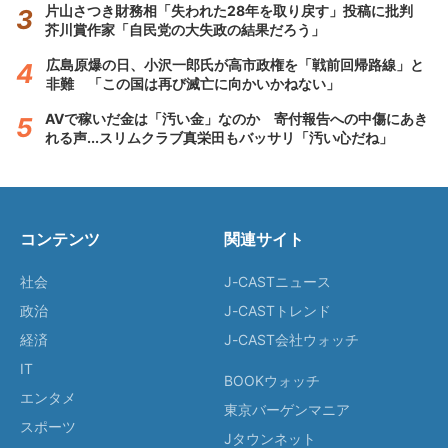
片山さつき財務相「失われた28年を取り戻す」投稿に批判
芥川賞作家「自民党の大失政の結果だろう」
広島原爆の日、小沢一郎氏が高市政権を「戦前回帰路線」と
非難 「この国は再び滅亡に向かいかねない」
AVで稼いだ金は「汚い金」なのか 寄付報告への中傷にあき
れる声...スリムクラブ真栄田もバッサリ「汚い心だね」
コンテンツ
関連サイト
社会
J-CASTニュース
政治
J-CASTトレンド
経済
J-CAST会社ウォッチ
IT
BOOKウォッチ
エンタメ
東京バーゲンマニア
スポーツ
Jタウンネット