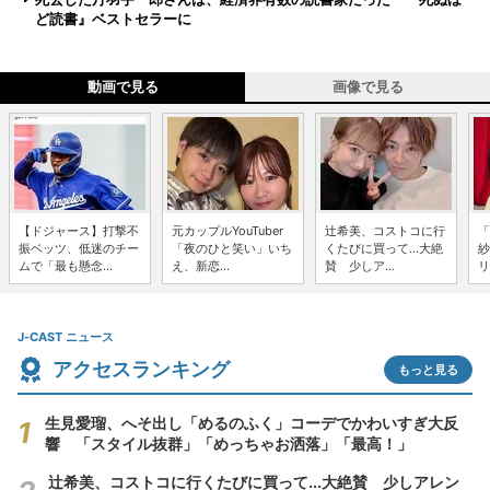
ど読書』ベストセラーに
動画で見る
画像で見る
【ドジャース】打撃不
元カップルYouTuber
辻希美、コストコに行
「
振ベッツ、低迷のチー
「夜のひと笑い」いち
くたびに買って...大絶
紗
ムで「最も懸念...
え、新恋...
賛 少しア...
リ
J-CAST ニュース
アクセスランキング
もっと見る
生見愛瑠、へそ出し「めるのふく」コーデでかわいすぎ大反
響 「スタイル抜群」「めっちゃお洒落」「最高！」
辻希美、コストコに行くたびに買って...大絶賛 少しアレン