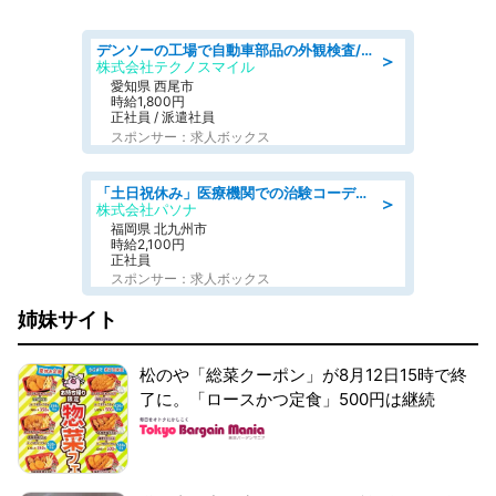
デンソーの工場で自動車部品の外観検査/denso aichi
＞
株式会社テクノスマイル
愛知県 西尾市
時給1,800円
正社員 / 派遣社員
スポンサー：求人ボックス
「土日祝休み」医療機関での治験コーディネーターのお仕事/看護師
＞
株式会社パソナ
福岡県 北九州市
時給2,100円
正社員
スポンサー：求人ボックス
姉妹サイト
松のや「総菜クーポン」が8月12日15時で終
了に。「ロースかつ定食」500円は継続