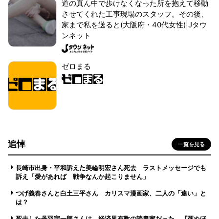
道の真ん中で歩けなくなった所を抱えて移動
させてくれた工事現場のスタッフ。その後、
家まで私を送ると(大阪府・40代女性)|Jタウ
ンネット
ゼロまる
追悼
一覧を見る
長崎市出身・平和訴えた美輪明宏さん死去 ラストメッセージでも
訴え「愛があれば 戦争なんか起こりません」
つげ義春さんと白土三平さん カリスマ漫画家、二人の「違い」と
は？
死去した丹羽宇一郎さんは、経済界有数の読書家だった 『死ぬほ