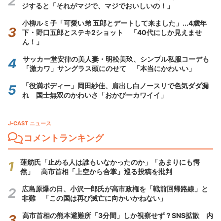
ジすると「それがマジで、マジでおいしいの！」
小柳ルミ子「可愛い弟 五郎とデートして来ました」...4歳年
下・野口五郎とステキ2ショット 「40代にしか見えませ
ん！」
サッカー堂安律の美人妻・明松美玖、シンプル私服コーデも
「激カワ」サングラス頭にのせて 「本当にかわいい」
「役満ボディー」岡田紗佳、肩出し白ノースリで色気ダダ漏
れ 国士無双のかわいさ「おかぴーカワイイ」
J-CAST ニュース
コメントランキング
蓮舫氏「止める人は誰もいなかったのか」「あまりにも愕
然」 高市首相「上空から合掌」巡る投稿を批判
広島原爆の日、小沢一郎氏が高市政権を「戦前回帰路線」と
非難 「この国は再び滅亡に向かいかねない」
高市首相の熊本避難所「3分間」しか視察せず？SNS拡散 内