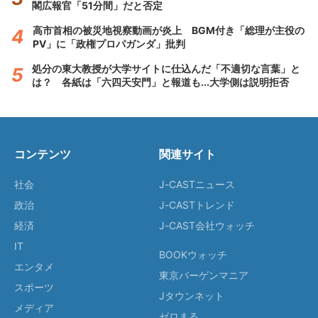
閣広報官「51分間」だと否定
高市首相の被災地視察動画が炎上 BGM付き「総理が主役の
PV」に「政権プロパガンダ」批判
処分の東大教授が大学サイトに仕込んだ「不適切な言葉」と
は？ 各紙は「六四天安門」と報道も...大学側は説明拒否
コンテンツ
関連サイト
社会
J-CASTニュース
政治
J-CASTトレンド
経済
J-CAST会社ウォッチ
IT
BOOKウォッチ
エンタメ
東京バーゲンマニア
スポーツ
Jタウンネット
メディア
ゼロまる