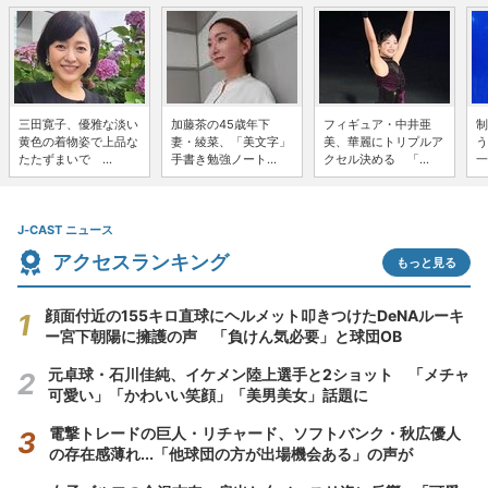
三田寛子、優雅な淡い
加藤茶の45歳年下
フィギュア・中井亜
制
黄色の着物姿で上品な
妻・綾菜、「美文字」
美、華麗にトリプルア
う
たたずまいで ...
手書き勉強ノート...
クセル決める 「...
一
J-CAST ニュース
アクセスランキング
もっと見る
顔面付近の155キロ直球にヘルメット叩きつけたDeNAルーキ
ー宮下朝陽に擁護の声 「負けん気必要」と球団OB
元卓球・石川佳純、イケメン陸上選手と2ショット 「メチャ
可愛い」「かわいい笑顔」「美男美女」話題に
電撃トレードの巨人・リチャード、ソフトバンク・秋広優人
の存在感薄れ...「他球団の方が出場機会ある」の声が