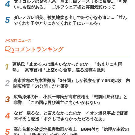
女子ゴルフの金沢志奈、肩出し白ノースリ姿に反響...「可愛
いにも程がある」 ゴルフウェア姿と雰囲気変わって
ダレノガレ明美、被災地炊き出しで細やかな心遣い...「並ん
でくれた子やとりにきてくれた子にシールを」
J-CAST ニュース
コメントランキング
蓮舫氏「止める人は誰もいなかったのか」「あまりにも愕
然」 高市首相「上空から合掌」巡る投稿を批判
高市首相の熊本避難所「3分間」しか視察せず？SNS拡散 内
閣広報官「51分間」だと否定
広島原爆の日、小沢一郎氏が高市政権を「戦前回帰路線」と
非難 「この国は再び滅亡に向かいかねない」
なぜ「戻るな」と言えなかったのか イオン爆発事故で斎藤
幸平氏も逡巡「ボクもできなかっただろうなあ」
高市首相の被災地視察動画が炎上 BGM付き「総理が主役の
PV」に「政権プロパガンダ」批判