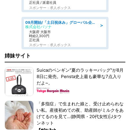
正社員 / 派遣社員
スポンサー：求人ボックス
09月開始/「土日祝休み」グローバル企業での産業保健のお仕事/保健師/高時給/残業なし/服装自由
＞
株式会社パソナ
大阪府 大阪市
時給2,300円
正社員
スポンサー：求人ボックス
姉妹サイト
Suicaのペンギン"夏のラッキーバッグ"が8月
8日に発売。Pensta史上最も豪華な7点入り
だよ~。
「多指症」で生まれた娘と、受け止められな
い私。産後初めての夜、助産師がミルクをあ
げてるのを見て...(静岡県・20代女性)|Jタウ
ンネット