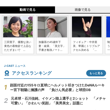
動画で見る
画像で見る
三田寛子、優雅な淡い
加藤茶の45歳年下
フィギュア・中井亜
制
黄色の着物姿で上品な
妻・綾菜、「美文字」
美、華麗にトリプルア
う
たたずまいで ...
手書き勉強ノート...
クセル決める 「...
一
J-CAST ニュース
アクセスランキング
もっと見る
顔面付近の155キロ直球にヘルメット叩きつけたDeNAルーキ
ー宮下朝陽に擁護の声 「負けん気必要」と球団OB
元卓球・石川佳純、イケメン陸上選手と2ショット 「メチャ
可愛い」「かわいい笑顔」「美男美女」話題に