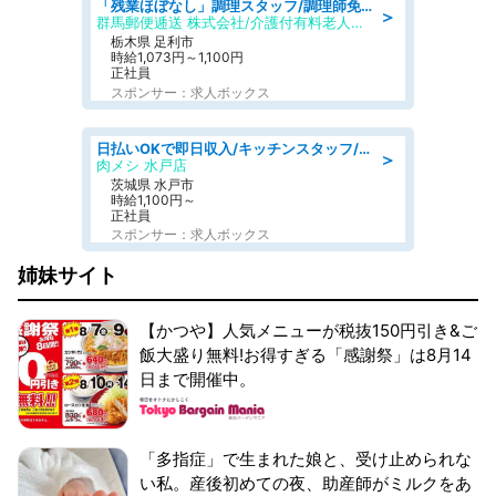
「残業ほぼなし」調理スタッフ/調理師免許必須/正職員/日勤のみ/介護付き有料老人ホーム/社会保障完備
＞
群馬郵便逓送 株式会社/介護付有料老人ホーム ふる里
栃木県 足利市
時給1,073円～1,100円
正社員
スポンサー：求人ボックス
日払いOKで即日収入/キッチンスタッフ/「原付免許必須」デリバリー業務など、自己成長可能な幅広い仕事に挑戦!髪型自由&ピアス・ネイルOK/茨城県/水戸市
＞
肉メシ 水戸店
茨城県 水戸市
時給1,100円～
正社員
スポンサー：求人ボックス
姉妹サイト
【かつや】人気メニューが税抜150円引き&ご
飯大盛り無料!お得すぎる「感謝祭」は8月14
日まで開催中。
「多指症」で生まれた娘と、受け止められな
い私。産後初めての夜、助産師がミルクをあ