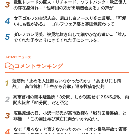
電撃トレードの巨人・リチャード、ソフトバンク・秋広優人
の存在感薄れ...「他球団の方が出場機会ある」の声が
女子ゴルフの金沢志奈、肩出し白ノースリ姿に反響...「可愛
いにも程がある」 ゴルフウェア姿と雰囲気変わって
ダレノガレ明美、被災地炊き出しで細やかな心遣い...「並ん
でくれた子やとりにきてくれた子にシールを」
J-CAST ニュース
コメントランキング
蓮舫氏「止める人は誰もいなかったのか」「あまりにも愕
然」 高市首相「上空から合掌」巡る投稿を批判
高市首相の熊本避難所「3分間」しか視察せず？SNS拡散 内
閣広報官「51分間」だと否定
広島原爆の日、小沢一郎氏が高市政権を「戦前回帰路線」と
非難 「この国は再び滅亡に向かいかねない」
なぜ「戻るな」と言えなかったのか イオン爆発事故で斎藤