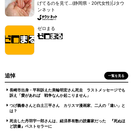
げてるのを見て...(静岡県・20代女性)|Jタウ
ンネット
ゼロまる
追悼
一覧を見る
長崎市出身・平和訴えた美輪明宏さん死去 ラストメッセージでも
訴え「愛があれば 戦争なんか起こりません」
つげ義春さんと白土三平さん カリスマ漫画家、二人の「違い」と
は？
死去した丹羽宇一郎さんは、経済界有数の読書家だった 『死ぬほ
ど読書』ベストセラーに