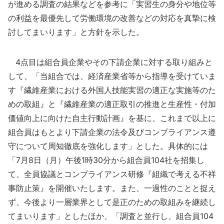
が進める調査の結果などを参考に「実習生の身分や地位等
の利益を最優先して労働環境の改善などの対応を真摯に検
討してまいります」と方針を示した。
4点目は組合員企業やその下請企業に対する取り組みと
して、「当組合では、経済産業省等から指導を受けていま
す『繊維産業における外国人技能実習の適正な実施等のた
めの取組』と『繊維産業の適正取引の推進と生産性・付加
価値向上に向けた自主行動計画』を基に、これまで以上に
組合員はもとより下請企業の法令及びコンプライアンス遵
守について周知徹底を強化します」とした。具体的には
「7月8日（月）午後1時30分から組合員104社を招集し
て、全員協議とコンプライアンス研修『組織で考える不祥
事防止策』を開催いたします。また、一過性のことと捉え
ず、今後より一層業界として是正のための取組みを継続し
てまいります」としたほか、「調査と並行し、組合員104