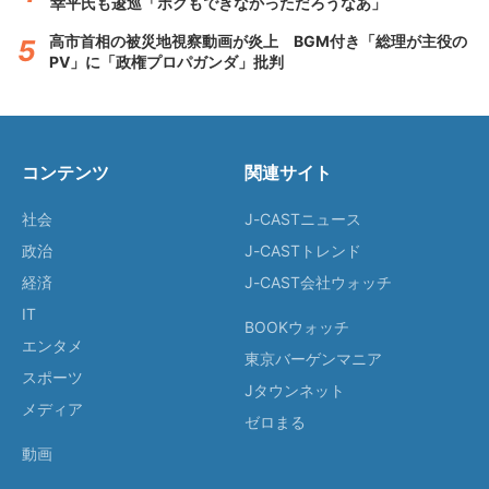
幸平氏も逡巡「ボクもできなかっただろうなあ」
高市首相の被災地視察動画が炎上 BGM付き「総理が主役の
PV」に「政権プロパガンダ」批判
コンテンツ
関連サイト
社会
J-CASTニュース
政治
J-CASTトレンド
経済
J-CAST会社ウォッチ
IT
BOOKウォッチ
エンタメ
東京バーゲンマニア
スポーツ
Jタウンネット
メディア
ゼロまる
動画