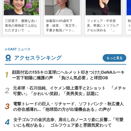
三田寛子、優雅な淡い
加藤茶の45歳年下
フィギュア・中井亜
制
黄色の着物姿で上品な
妻・綾菜、「美文字」
美、華麗にトリプルア
う
たたずまいで ...
手書き勉強ノート...
クセル決める 「...
一
J-CAST ニュース
アクセスランキング
もっと見る
顔面付近の155キロ直球にヘルメット叩きつけたDeNAルーキ
ー宮下朝陽に擁護の声 「負けん気必要」と球団OB
元卓球・石川佳純、イケメン陸上選手と2ショット 「メチャ
可愛い」「かわいい笑顔」「美男美女」話題に
電撃トレードの巨人・リチャード、ソフトバンク・秋広優人
の存在感薄れ...「他球団の方が出場機会ある」の声が
女子ゴルフの金沢志奈、肩出し白ノースリ姿に反響...「可愛
いにも程がある」 ゴルフウェア姿と雰囲気変わって