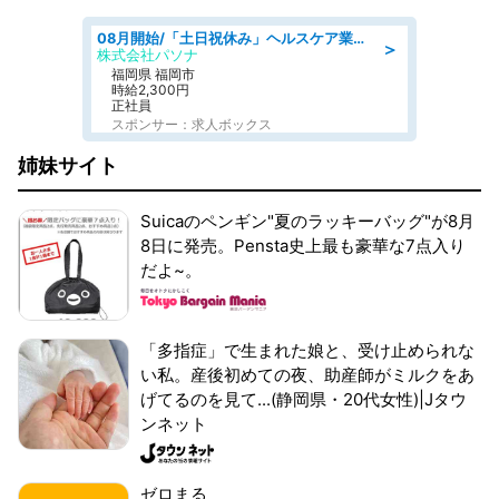
08月開始/「土日祝休み」ヘルスケア業界の産業保健師/高時給/未経験OK/要資格:保健師、正看護師
＞
株式会社パソナ
福岡県 福岡市
時給2,300円
正社員
スポンサー：求人ボックス
姉妹サイト
Suicaのペンギン"夏のラッキーバッグ"が8月
8日に発売。Pensta史上最も豪華な7点入り
だよ~。
「多指症」で生まれた娘と、受け止められな
い私。産後初めての夜、助産師がミルクをあ
げてるのを見て...(静岡県・20代女性)|Jタウ
ンネット
ゼロまる