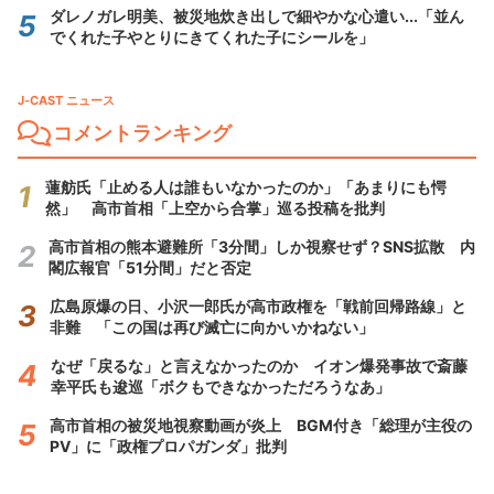
ダレノガレ明美、被災地炊き出しで細やかな心遣い...「並ん
でくれた子やとりにきてくれた子にシールを」
J-CAST ニュース
コメントランキング
蓮舫氏「止める人は誰もいなかったのか」「あまりにも愕
然」 高市首相「上空から合掌」巡る投稿を批判
高市首相の熊本避難所「3分間」しか視察せず？SNS拡散 内
閣広報官「51分間」だと否定
広島原爆の日、小沢一郎氏が高市政権を「戦前回帰路線」と
非難 「この国は再び滅亡に向かいかねない」
なぜ「戻るな」と言えなかったのか イオン爆発事故で斎藤
幸平氏も逡巡「ボクもできなかっただろうなあ」
高市首相の被災地視察動画が炎上 BGM付き「総理が主役の
PV」に「政権プロパガンダ」批判