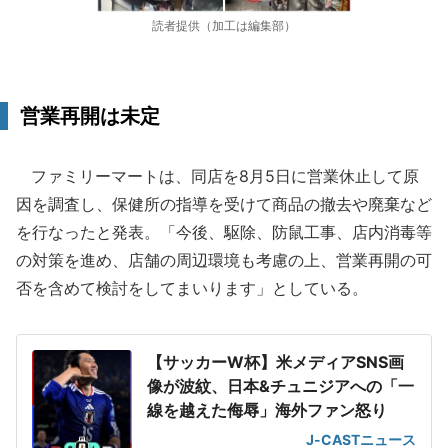
読者提供（加工は編集部）
営業再開は未定
ファミリーマートは、同店を8月5日に営業休止して原
因を調査し、保健所の指導を受けて商品の撤去や廃棄など
を行なったと発表。「今後、駆除、防鼠工事、店内消毒等
の対策を進め、店舗の周辺環境も考慮の上、営業再開の可
否を含めて検討をしてまいります」としている。
【サッカーW杯】米メディアSNS画
像が波紋、日本&チュニジアへの「一
線を越えた侮辱」海外ファン怒り
J-CASTニュース