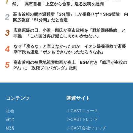
然」 高市首相「上空から合掌」巡る投稿を批判
高市首相の熊本避難所「3分間」しか視察せず？SNS拡散 内
閣広報官「51分間」だと否定
広島原爆の日、小沢一郎氏が高市政権を「戦前回帰路線」と
非難 「この国は再び滅亡に向かいかねない」
なぜ「戻るな」と言えなかったのか イオン爆発事故で斎藤
幸平氏も逡巡「ボクもできなかっただろうなあ」
高市首相の被災地視察動画が炎上 BGM付き「総理が主役の
PV」に「政権プロパガンダ」批判
コンテンツ
関連サイト
社会
J-CASTニュース
政治
J-CASTトレンド
経済
J-CAST会社ウォッチ