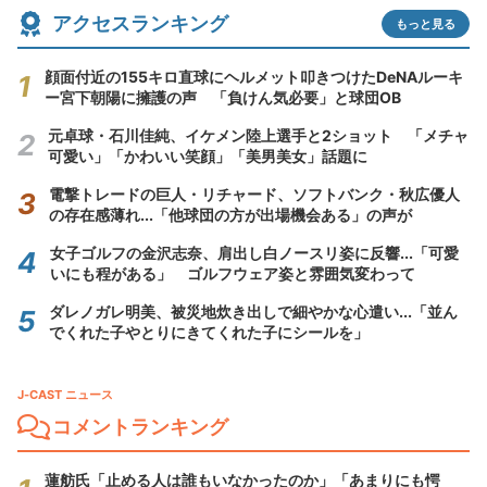
アクセスランキング
もっと見る
顔面付近の155キロ直球にヘルメット叩きつけたDeNAルーキ
ー宮下朝陽に擁護の声 「負けん気必要」と球団OB
元卓球・石川佳純、イケメン陸上選手と2ショット 「メチャ
可愛い」「かわいい笑顔」「美男美女」話題に
電撃トレードの巨人・リチャード、ソフトバンク・秋広優人
の存在感薄れ...「他球団の方が出場機会ある」の声が
女子ゴルフの金沢志奈、肩出し白ノースリ姿に反響...「可愛
いにも程がある」 ゴルフウェア姿と雰囲気変わって
ダレノガレ明美、被災地炊き出しで細やかな心遣い...「並ん
でくれた子やとりにきてくれた子にシールを」
J-CAST ニュース
コメントランキング
蓮舫氏「止める人は誰もいなかったのか」「あまりにも愕