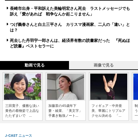
長崎市出身・平和訴えた美輪明宏さん死去 ラストメッセージでも
訴え「愛があれば 戦争なんか起こりません」
つげ義春さんと白土三平さん カリスマ漫画家、二人の「違い」と
は？
死去した丹羽宇一郎さんは、経済界有数の読書家だった 『死ぬほ
ど読書』ベストセラーに
動画で見る
画像で見る
三田寛子、優雅な淡い
加藤茶の45歳年下
フィギュア・中井亜
制
黄色の着物姿で上品な
妻・綾菜、「美文字」
美、華麗にトリプルア
う
たたずまいで ...
手書き勉強ノート...
クセル決める 「...
一
J-CAST ニュース