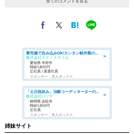
全てのコメントを見る
寮完備で住み込みOK!カンタン軽作業のお仕事 denso aichi
＞
株式会社テクノスマイル
愛知県 半田市
時給1,800円
正社員 / 派遣社員
スポンサー：求人ボックス
「土日祝休み」治験コーディネーターのお仕事/未経験OK
＞
株式会社パソナ
静岡県 浜松市
時給1,600円
正社員
スポンサー：求人ボックス
姉妹サイト