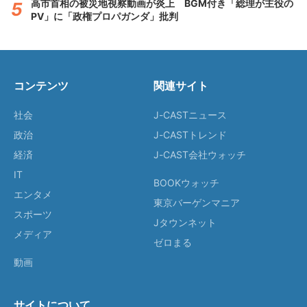
高市首相の被災地視察動画が炎上 BGM付き「総理が主役の
PV」に「政権プロパガンダ」批判
コンテンツ
関連サイト
社会
J-CASTニュース
政治
J-CASTトレンド
経済
J-CAST会社ウォッチ
IT
BOOKウォッチ
エンタメ
東京バーゲンマニア
スポーツ
Jタウンネット
メディア
ゼロまる
動画
サイトについて