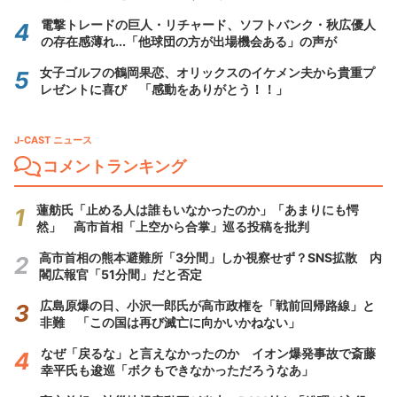
電撃トレードの巨人・リチャード、ソフトバンク・秋広優人
の存在感薄れ...「他球団の方が出場機会ある」の声が
女子ゴルフの鶴岡果恋、オリックスのイケメン夫から貴重プ
レゼントに喜び 「感動をありがとう！！」
J-CAST ニュース
コメントランキング
蓮舫氏「止める人は誰もいなかったのか」「あまりにも愕
然」 高市首相「上空から合掌」巡る投稿を批判
高市首相の熊本避難所「3分間」しか視察せず？SNS拡散 内
閣広報官「51分間」だと否定
広島原爆の日、小沢一郎氏が高市政権を「戦前回帰路線」と
非難 「この国は再び滅亡に向かいかねない」
なぜ「戻るな」と言えなかったのか イオン爆発事故で斎藤
幸平氏も逡巡「ボクもできなかっただろうなあ」