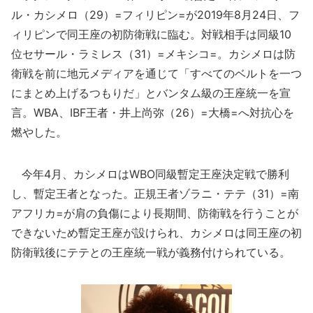
ル・カシメロ（29）=フィリピン=が2019年8月24日、フ
ィリピンで同王座の初防衛戦に臨む。対戦相手は同級10
位セサール・ラミレス（31）=メキシコ=。カシメロは防
衛戦を前に地元メディアを通じて「すべてのベルトを一つ
にまとめ上げるつもりだ」とバンタム級の王座統一を宣
言。WBA、IBF王者・井上尚弥（26）=大橋=へ対抗心を
燃やした。
今年4月、カシメロはWBO同級暫定王座決定戦で勝利
し、暫定王者となった。正規王者ゾラニ・テテ（31）=南
アフリカ=が肩の負傷により長期間、防衛戦を行うことが
できないため暫定王座が設けられ、カシメロは同王座の初
防衛戦後にテテとの王座統一戦が義務付けられている。