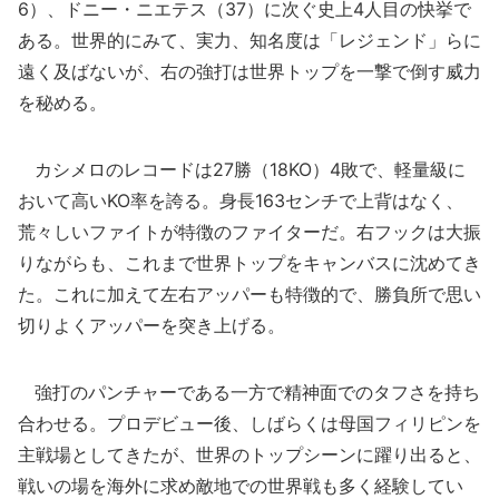
6）、ドニー・ニエテス（37）に次ぐ史上4人目の快挙で
ある。世界的にみて、実力、知名度は「レジェンド」らに
遠く及ばないが、右の強打は世界トップを一撃で倒す威力
を秘める。
カシメロのレコードは27勝（18KO）4敗で、軽量級に
おいて高いKO率を誇る。身長163センチで上背はなく、
荒々しいファイトが特徴のファイターだ。右フックは大振
りながらも、これまで世界トップをキャンバスに沈めてき
た。これに加えて左右アッパーも特徴的で、勝負所で思い
切りよくアッパーを突き上げる。
強打のパンチャーである一方で精神面でのタフさを持ち
合わせる。プロデビュー後、しばらくは母国フィリピンを
主戦場としてきたが、世界のトップシーンに躍り出ると、
戦いの場を海外に求め敵地での世界戦も多く経験してい