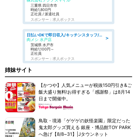
株式会社テクノスマイル
三重県 四日市市
時給1,800円
正社員 / 派遣社員
スポンサー：求人ボックス
日払いOKで即日収入/キッチンスタッフ/「原付免許必須」デリバリー業務など、自己成長可能な幅広い仕事に挑戦!髪型自由&ピアス・ネイルOK/茨城県/水戸市
＞
肉メシ 水戸店
茨城県 水戸市
時給1,100円～
正社員
スポンサー：求人ボックス
姉妹サイト
【かつや】人気メニューが税抜150円引き&ご
飯大盛り無料!お得すぎる「感謝祭」は8月14
日まで開催中。
鳥取・境港「ゲゲゲの妖怪楽園」限定だった
鬼太郎グッズ買える 銀座・博品館TOY PARK
へ急げ【8/8~31】|Jタウンネット