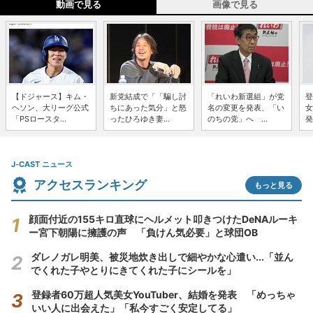
動画で見る
画像で見る
【ドジャース】キム・
新党結成で「「騙し討
「れいわ新選組」が党
登
ヘソン、大リーグ公式
ちにあった気分」と怒
名の変更を発表、「い
女
「PSロースタ...
ったひろゆき妻...
のちの党」へ ...
発
J-CAST ニュース
アクセスランキング
もっと見る
顔面付近の155キロ直球にヘルメット叩きつけたDeNAルーキ
ー宮下朝陽に擁護の声 「負けん気必要」と球団OB
ダレノガレ明美、被災地炊き出しで細やかな心遣い...「並ん
でくれた子やとりにきてくれた子にシールを」
登録者60万超人気美女YouTuber、結婚を発表 「めっちゃ
いい人に出会えた」「私今すごく安定してる」