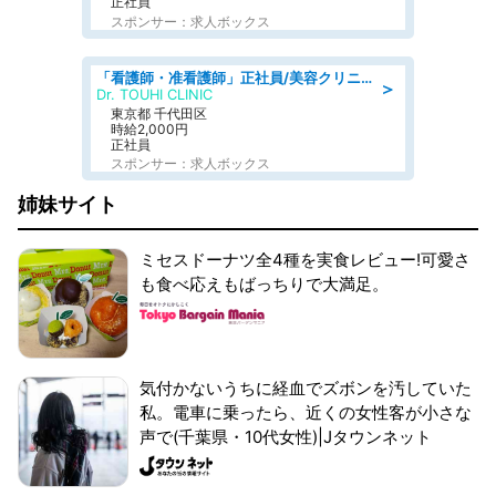
正社員
スポンサー：求人ボックス
「看護師・准看護師」正社員/美容クリニック/正看護師
＞
Dr. TOUHI CLINIC
東京都 千代田区
時給2,000円
正社員
スポンサー：求人ボックス
姉妹サイト
ミセスドーナツ全4種を実食レビュー!可愛さ
も食べ応えもばっちりで大満足。
気付かないうちに経血でズボンを汚していた
私。電車に乗ったら、近くの女性客が小さな
声で(千葉県・10代女性)|Jタウンネット