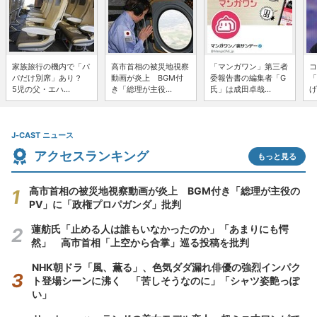
家族旅行の機内で「パ
高市首相の被災地視察
「マンガワン」第三者
コ
パだけ別席」あり？
動画が炎上 BGM付
委報告書の編集者「G
「
5児の父・エハ...
き「総理が主役...
氏」は成田卓哉...
げ
J-CAST ニュース
アクセスランキング
もっと見る
高市首相の被災地視察動画が炎上 BGM付き「総理が主役の
PV」に「政権プロパガンダ」批判
蓮舫氏「止める人は誰もいなかったのか」「あまりにも愕
然」 高市首相「上空から合掌」巡る投稿を批判
NHK朝ドラ「風、薫る」、色気ダダ漏れ俳優の強烈インパク
ト登場シーンに沸く 「苦しそうなのに」「シャツ姿艶っぽ
い」