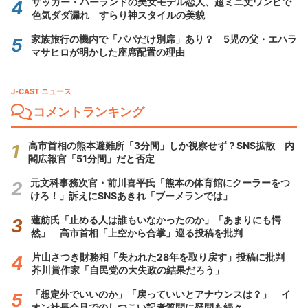
サッカー・ハーランドの美女モデル恋人、超ミニ丈ワンピで
色気ダダ漏れ すらり神スタイルの美貌
家族旅行の機内で「パパだけ別席」あり？ 5児の父・エハラ
マサヒロが明かした座席配置の理由
J-CAST ニュース
コメントランキング
高市首相の熊本避難所「3分間」しか視察せず？SNS拡散 内
閣広報官「51分間」だと否定
元文科事務次官・前川喜平氏「熊本の体育館にクーラーをつ
けろ！」訴えにSNSあきれ「ブーメランでは」
蓮舫氏「止める人は誰もいなかったのか」「あまりにも愕
然」 高市首相「上空から合掌」巡る投稿を批判
片山さつき財務相「失われた28年を取り戻す」投稿に批判
芥川賞作家「自民党の大失政の結果だろう」
「想定外でいいのか」「戻っていいとアナウンスは？」 イ
オン社長会見でのしつこい記者質問に疑問も続々