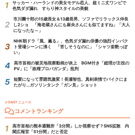
サッカー・ハーランドの美女モデル恋人、超ミニ丈ワンピで
色気ダダ漏れ すらり神スタイルの美貌
市川團十郎の15歳長女＆13歳長男、ソファでリラックス仲良
し2ショ 「海老蔵さんにも麻央さんにも似てますね」「大人
になったな～」
NHK朝ドラ「風、薫る」、色気ダダ漏れ俳優の強烈インパク
ト登場シーンに沸く 「苦しそうなのに」「シャツ姿艶っぽ
い」
高市首相の被災地視察動画が炎上 BGM付き「総理が主役の
PV」に「政権プロパガンダ」批判
短髪になって雰囲気激変！長瀬智也、真剣表情でバイクにま
たがり...ガソリンタンク「ガン見」ショット
J-CAST ニュース
コメントランキング
高市首相の熊本避難所「3分間」しか視察せず？SNS拡散 内
閣広報官「51分間」だと否定