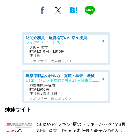
訪問介護員・無資格可の生活支援員
＞
ライフケアサービス
大阪府 堺市
時給1,310円～1,910円
正社員
スポンサー：求人ボックス
建築用製品の仕込み・充填・検査・機械操作/寮完備/日払い/工場・製造
＞
UTエージェント株式会社AGT南関東第二CU
神奈川県 平塚市
時給1,500円
正社員 / 派遣社員
スポンサー：求人ボックス
姉妹サイト
Suicaのペンギン"夏のラッキーバッグ"が8月
8日に発売。Pensta史上最も豪華な7点入り