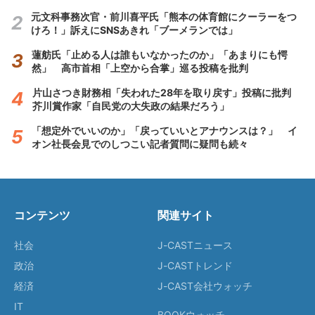
元文科事務次官・前川喜平氏「熊本の体育館にクーラーをつ
けろ！」訴えにSNSあきれ「ブーメランでは」
蓮舫氏「止める人は誰もいなかったのか」「あまりにも愕
然」 高市首相「上空から合掌」巡る投稿を批判
片山さつき財務相「失われた28年を取り戻す」投稿に批判
芥川賞作家「自民党の大失政の結果だろう」
「想定外でいいのか」「戻っていいとアナウンスは？」 イ
オン社長会見でのしつこい記者質問に疑問も続々
コンテンツ
関連サイト
社会
J-CASTニュース
政治
J-CASTトレンド
経済
J-CAST会社ウォッチ
IT
BOOKウォッチ