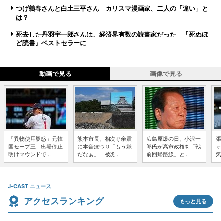
つげ義春さんと白土三平さん カリスマ漫画家、二人の「違い」と
は？
死去した丹羽宇一郎さんは、経済界有数の読書家だった 『死ぬほ
ど読書』ベストセラーに
動画で見る
画像で見る
「異物使用疑惑」元韓
熊本市長、相次ぐ余震
広島原爆の日、小沢一
張
国セーブ王、出場停止
に本音ぽつり「もう嫌
郎氏が高市政権を「戦
ォ
明けマウンドで...
だなぁ」 被災...
前回帰路線」と...
気
J-CAST ニュース
アクセスランキング
もっと見る