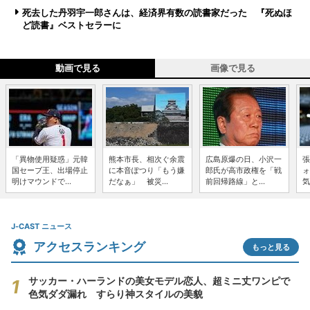
死去した丹羽宇一郎さんは、経済界有数の読書家だった 『死ぬほ
ど読書』ベストセラーに
動画で見る
画像で見る
「異物使用疑惑」元韓
熊本市長、相次ぐ余震
広島原爆の日、小沢一
張
国セーブ王、出場停止
に本音ぽつり「もう嫌
郎氏が高市政権を「戦
ォ
明けマウンドで...
だなぁ」 被災...
前回帰路線」と...
気
J-CAST ニュース
アクセスランキング
もっと見る
サッカー・ハーランドの美女モデル恋人、超ミニ丈ワンピで
色気ダダ漏れ すらり神スタイルの美貌