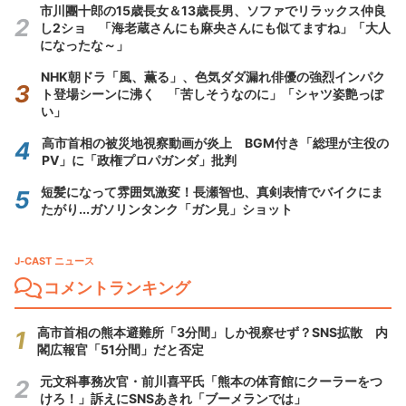
市川團十郎の15歳長女＆13歳長男、ソファでリラックス仲良
し2ショ 「海老蔵さんにも麻央さんにも似てますね」「大人
になったな～」
NHK朝ドラ「風、薫る」、色気ダダ漏れ俳優の強烈インパク
ト登場シーンに沸く 「苦しそうなのに」「シャツ姿艶っぽ
い」
高市首相の被災地視察動画が炎上 BGM付き「総理が主役の
PV」に「政権プロパガンダ」批判
短髪になって雰囲気激変！長瀬智也、真剣表情でバイクにま
たがり...ガソリンタンク「ガン見」ショット
J-CAST ニュース
コメントランキング
高市首相の熊本避難所「3分間」しか視察せず？SNS拡散 内
閣広報官「51分間」だと否定
元文科事務次官・前川喜平氏「熊本の体育館にクーラーをつ
けろ！」訴えにSNSあきれ「ブーメランでは」