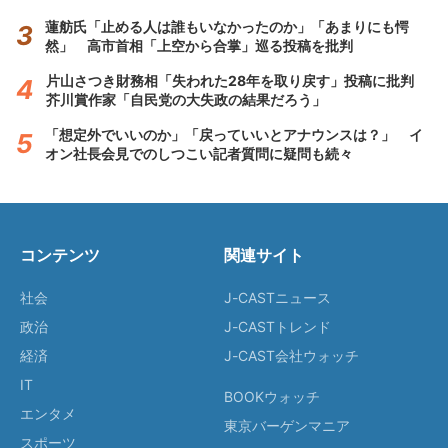
蓮舫氏「止める人は誰もいなかったのか」「あまりにも愕
然」 高市首相「上空から合掌」巡る投稿を批判
片山さつき財務相「失われた28年を取り戻す」投稿に批判
芥川賞作家「自民党の大失政の結果だろう」
「想定外でいいのか」「戻っていいとアナウンスは？」 イ
オン社長会見でのしつこい記者質問に疑問も続々
コンテンツ
関連サイト
社会
J-CASTニュース
政治
J-CASTトレンド
経済
J-CAST会社ウォッチ
IT
BOOKウォッチ
エンタメ
東京バーゲンマニア
スポーツ