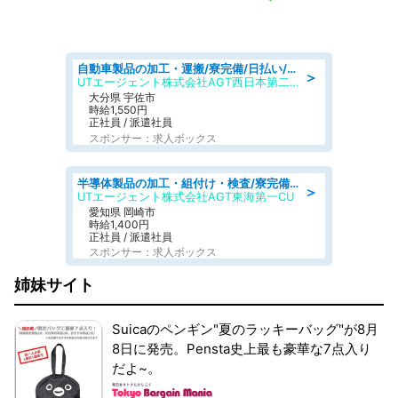
自動車製品の加工・運搬/寮完備/日払い/工場・製造
＞
UTエージェント株式会社AGT西日本第二CU
大分県 宇佐市
時給1,550円
正社員 / 派遣社員
スポンサー：求人ボックス
半導体製品の加工・組付け・検査/寮完備/日勤/日払い/工場・製造
＞
UTエージェント株式会社AGT東海第一CU
愛知県 岡崎市
時給1,400円
正社員 / 派遣社員
スポンサー：求人ボックス
姉妹サイト
Suicaのペンギン"夏のラッキーバッグ"が8月
8日に発売。Pensta史上最も豪華な7点入り
だよ~。