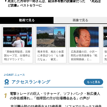
死去した丹羽宇一郎さんは、経済界有数の読書家だった 『死ぬほ
ど読書』ベストセラーに
動画で見る
画像で見る
「異物使用疑惑」元韓
熊本市長、相次ぐ余震
広島原爆の日、小沢一
張
国セーブ王、出場停止
に本音ぽつり「もう嫌
郎氏が高市政権を「戦
ォ
明けマウンドで...
だなぁ」 被災...
前回帰路線」と...
気
J-CAST ニュース
アクセスランキング
もっと見る
電撃トレードの巨人・リチャード、ソフトバンク・秋広優人
の存在感薄れ...「他球団の方が出場機会ある」の声が
市川團十郎の15歳長女＆13歳長男、ソファでリラックス仲良