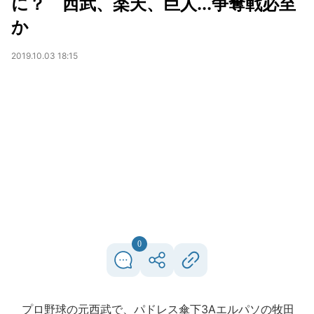
に？ 西武、楽天、巨人...争奪戦必至
か
2019.10.03 18:15
0
プロ野球の元西武で、パドレス傘下3Aエルパソの牧田