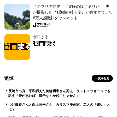
「ジブリの世界」「冒険のはじまりだ!」 夫
が撮影した〝1歳娘の後ろ姿〟が良すぎて...4.
8万人感激|Jタウンネット
ゼロまる
追悼
一覧を見る
長崎市出身・平和訴えた美輪明宏さん死去 ラストメッセージでも
訴え「愛があれば 戦争なんか起こりません」
つげ義春さんと白土三平さん カリスマ漫画家、二人の「違い」と
は？