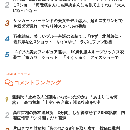
し2ショ 「海老蔵さんにも麻央さんにも似てますね」「大人
になったな～」
サッカー・ハーランドの美女モデル恋人、超ミニ丈ワンピで
色気ダダ漏れ すらり神スタイルの美貌
羽生結弦、美しいブルー基調の衣装で...「ゆず」北川悠仁・
岩沢厚治と3ショット ゆず×ゆづコラボにファン歓喜
ドイツの美女フィギュア選手、JK風制服＆ルーズソックス衣
装で「激カワ」ショット 「りくりゅう」アイスショーで
J-CAST ニュース
コメントランキング
蓮舫氏「止める人は誰もいなかったのか」「あまりにも愕
然」 高市首相「上空から合掌」巡る投稿を批判
高市首相の熊本避難所「3分間」しか視察せず？SNS拡散 内
閣広報官「51分間」だと否定
片山さつき財務相「失われた28年を取り戻す」投稿に批判