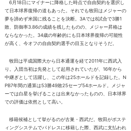
6月18日にマイナーに降格した時点で自由契約を選択し
て日本球界復帰の道もあった。それでも牧田はメジャーの
夢を諦めず米国に残ることを決断。3Aでは8試合で3勝1
敗、防御率3.86の成績を残したものの、メジャー昇格は
ならなかった。34歳の年齢的にも日本球界復帰の可能性
が高く、今オフの自由契約選手の目玉となりそうだ。
牧田は平成国際大から日本通運を経て2011年に西武入
り。入団当初は先発として起用されていたが、16年から
中継ぎとして活躍し、この年は25ホールドを記録した。N
PB7年間の通算は53勝49敗25セーブ54ホールド。メジャ
ーでは白星を挙げることは出来なかったものの、日本球界
での評価は依然として高い。
移籍候補として挙がるのが古巣・西武だ。牧田がポステ
ィングシステムでパドレスに移籍した際、西武に支払われ