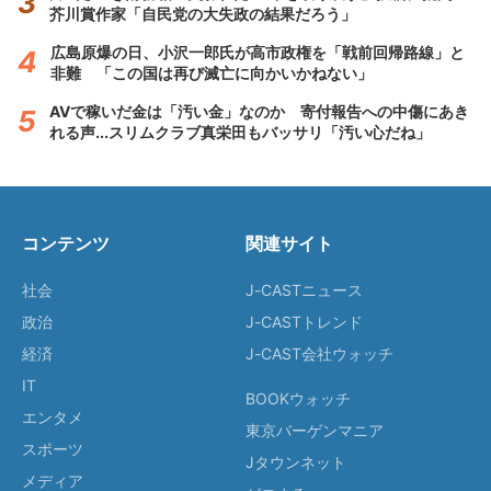
芥川賞作家「自民党の大失政の結果だろう」
広島原爆の日、小沢一郎氏が高市政権を「戦前回帰路線」と
非難 「この国は再び滅亡に向かいかねない」
AVで稼いだ金は「汚い金」なのか 寄付報告への中傷にあき
れる声...スリムクラブ真栄田もバッサリ「汚い心だね」
コンテンツ
関連サイト
社会
J-CASTニュース
政治
J-CASTトレンド
経済
J-CAST会社ウォッチ
IT
BOOKウォッチ
エンタメ
東京バーゲンマニア
スポーツ
Jタウンネット
メディア