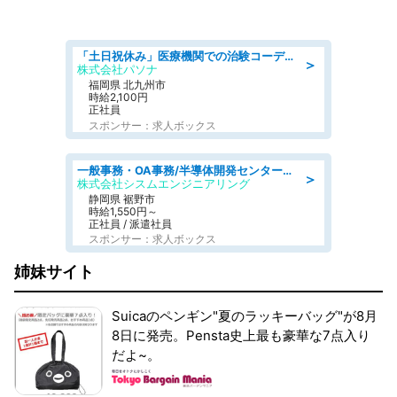
「土日祝休み」医療機関での治験コーディネーターのお仕事/看護師
＞
株式会社パソナ
福岡県 北九州市
時給2,100円
正社員
スポンサー：求人ボックス
一般事務・OA事務/半導体開発センター内で事務&軽作業スタッフ、募集
＞
株式会社シスムエンジニアリング
静岡県 裾野市
時給1,550円～
正社員 / 派遣社員
スポンサー：求人ボックス
姉妹サイト
Suicaのペンギン"夏のラッキーバッグ"が8月
8日に発売。Pensta史上最も豪華な7点入り
だよ~。