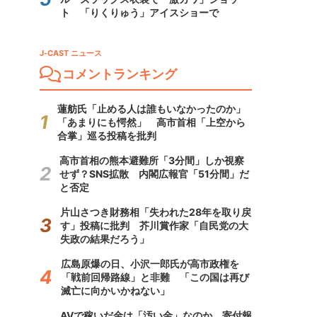
ト 「りくりゅう」アイスショーで
J-CAST ニュース
コメントランキング
蓮舫氏「止める人は誰もいなかったのか」
「あまりにも愕然」 高市首相「上空から
合掌」巡る投稿を批判
高市首相の熊本避難所「3分間」しか視察
せず？SNS拡散 内閣広報官「51分間」だ
と否定
片山さつき財務相「失われた28年を取り戻
す」投稿に批判 芥川賞作家「自民党の大
失政の結果だろう」
広島原爆の日、小沢一郎氏が高市政権を
「戦前回帰路線」と非難 「この国は再び
滅亡に向かいかねない」
AVで稼いだ金は「汚い金」なのか 寄付報