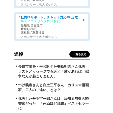
スポンサー：求人ボックス
「社内ITサポート」チャット対応中心/電話少なめ/土日祝休/名古屋市港区
＞
アルティウスリンク株式会社
愛知県 名古屋市
時給1,650円
正社員 / 派遣社員
スポンサー：求人ボックス
追悼
一覧を見る
長崎市出身・平和訴えた美輪明宏さん死去
ラストメッセージでも訴え「愛があれば 戦
争なんか起こりません」
つげ義春さんと白土三平さん カリスマ漫画
家、二人の「違い」とは？
死去した丹羽宇一郎さんは、経済界有数の読
書家だった 『死ぬほど読書』ベストセラー
に