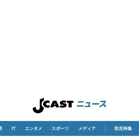
済
IT
エンタメ
スポーツ
メディア
防災特集