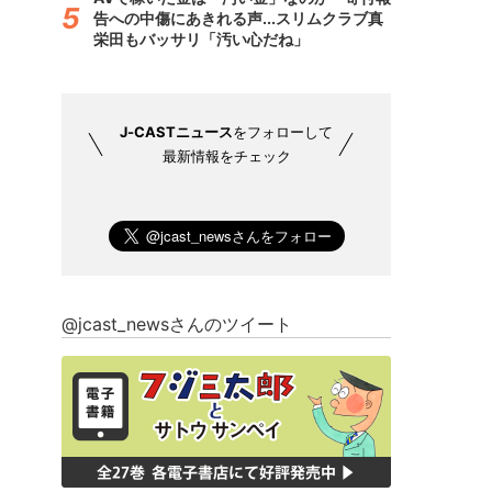
告への中傷にあきれる声...スリムクラブ真
栄田もバッサリ「汚い心だね」
J-CASTニュース
をフォローして
最新情報をチェック
@jcast_newsさんのツイート