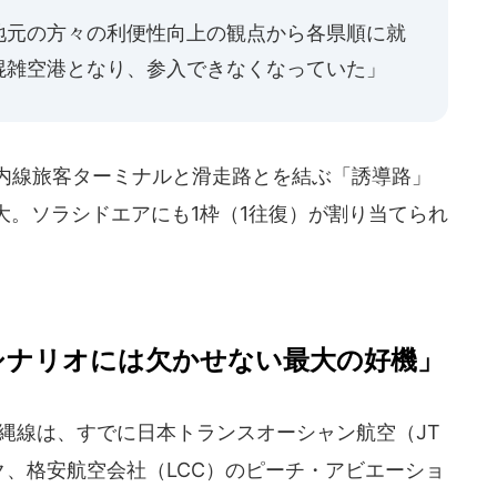
地元の方々の利便性向上の観点から各県順に就
混雑空港となり、参入できなくなっていた」
国内線旅客ターミナルと滑走路とを結ぶ「誘導路」
大。ソラシドエアにも1枠（1往復）が割り当てられ
シナリオには欠かせない最大の好機」
縄線は、すでに日本トランスオーシャン航空（JT
ク、格安航空会社（LCC）のピーチ・アビエーショ