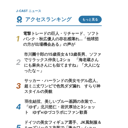
J-CAST ニュース
アクセスランキング
もっと見る
電撃トレードの巨人・リチャード、ソフト
バンク・秋広優人の存在感薄れ...「他球団
の方が出場機会ある」の声が
市川團十郎の15歳長女＆13歳長男、ソファ
でリラックス仲良し2ショ 「海老蔵さん
にも麻央さんにも似てますね」「大人にな
ったな～」
サッカー・ハーランドの美女モデル恋人、
超ミニ丈ワンピで色気ダダ漏れ すらり神
スタイルの美貌
羽生結弦、美しいブルー基調の衣装で...
「ゆず」北川悠仁・岩沢厚治と3ショッ
ト ゆず×ゆづコラボにファン歓喜
ドイツの美女フィギュア選手、JK風制服＆
ルーズソックス衣装で「激カワ」ショッ