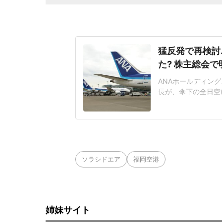
猛反発で再検討.
た? 株主総会
ANAホールディング
長が、傘下の全日空
きく2つ。ひとつが
国内線の予約・チェ
変更を再検討するこ
連の不具合は7月末
ソラシドエア
福岡空港
姉妹サイト