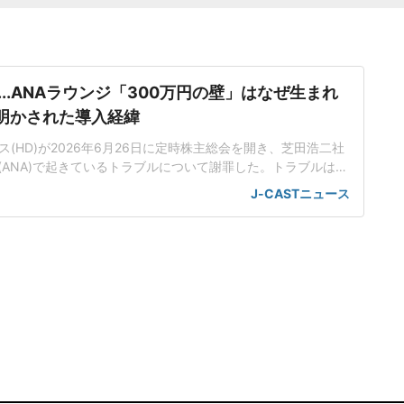
..ANAラウンジ「300万円の壁」はなぜ生まれ
で明かされた導入経緯
ス(HD)が2026年6月26日に定時株主総会を開き、芝田浩二社
(ANA)で起きているトラブルについて謝罪した。トラブルは大
ラウンジ利用に関わる上級会員制度変更の問題、もうひとつが
J-CASTニュース
ックインを行うシステムと運賃制度をめぐる問題だ。前者は
とが明らかにされ、後者については、オンラインチェック関
ま