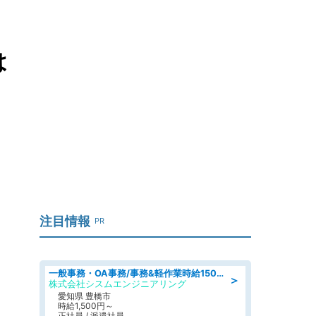
は
注目情報
PR
一般事務・OA事務/事務&軽作業時給1500円土日祝休み各種社保完備
＞
株式会社シスムエンジニアリング
愛知県 豊橋市
時給1,500円～
正社員 / 派遣社員