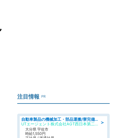
ん
注目情報
PR
自動車製品の機械加工・部品運搬/寮完備/日払い/工場・製造
＞
UTエージェント株式会社AGT西日本第二CU
大分県 宇佐市
時給1,550円
正社員 / 派遣社員