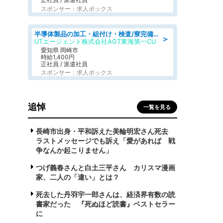
スポンサー：求人ボックス
半導体製品の加工・組付け・検査/寮完備/日勤/日払い/工場・製造
＞
UTエージェント株式会社AGT東海第一CU
愛知県 岡崎市
時給1,400円
正社員 / 派遣社員
スポンサー：求人ボックス
追悼
一覧を見る
長崎市出身・平和訴えた美輪明宏さん死去
ラストメッセージでも訴え「愛があれば 戦
争なんか起こりません」
つげ義春さんと白土三平さん カリスマ漫画
家、二人の「違い」とは？
死去した丹羽宇一郎さんは、経済界有数の読
書家だった 『死ぬほど読書』ベストセラー
に