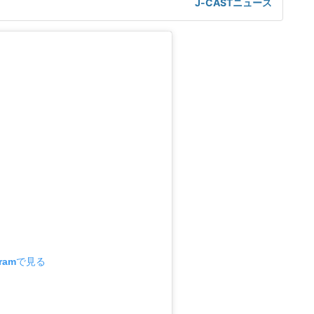
J-CASTニュース
京大大学院准教授の斎藤幸平さんだ。「結果からしたら、あ
言いやすいが」「情報ライブミヤネ屋」(読売テレビ・日本テ
月5日放送にコメンテ
gramで見る