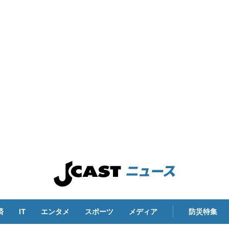
済
IT
エンタメ
スポーツ
メディア
防災特集