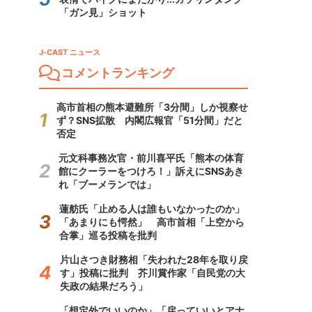
「ガン見」ショット
J-CAST ニュース
コメントランキング
高市首相の熊本避難所「3分間」しか視察せ
ず？SNS拡散 内閣広報官「51分間」だと
否定
元文科事務次官・前川喜平氏「熊本の体育
館にクーラーをつけろ！」訴えにSNSあき
れ「ブーメランでは」
蓮舫氏「止める人は誰もいなかったのか」
「あまりにも愕然」 高市首相「上空から
合掌」巡る投稿を批判
片山さつき財務相「失われた28年を取り戻
す」投稿に批判 芥川賞作家「自民党の大
失政の結果だろう」
「想定外でいいのか」「戻っていいとアナ