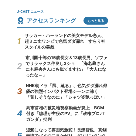
J-CAST ニュース
アクセスランキング
もっと見る
サッカー・ハーランドの美女モデル恋人、
超ミニ丈ワンピで色気ダダ漏れ すらり神
スタイルの美貌
市川團十郎の15歳長女＆13歳長男、ソファ
でリラックス仲良し2ショ 「海老蔵さん
にも麻央さんにも似てますね」「大人にな
ったな～」
NHK朝ドラ「風、薫る」、色気ダダ漏れ俳
優の強烈インパクト登場シーンに沸く
「苦しそうなのに」「シャツ姿艶っぽい」
高市首相の被災地視察動画が炎上 BGM
付き「総理が主役のPV」に「政権プロパ
ガンダ」批判
短髪になって雰囲気激変！長瀬智也、真剣
表情でバイクにまたがり...ガソリンタンク