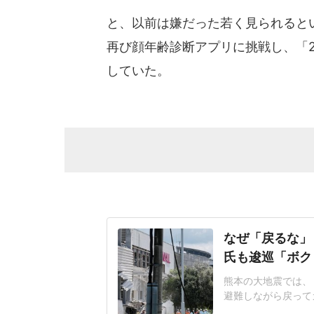
と、以前は嫌だった若く見られると
再び顔年齢診断アプリに挑戦し、「
していた。
なぜ「戻るな」
氏も逡巡「ボク
熊本の大地震では、
避難しながら戻って
ったのか」と会社や