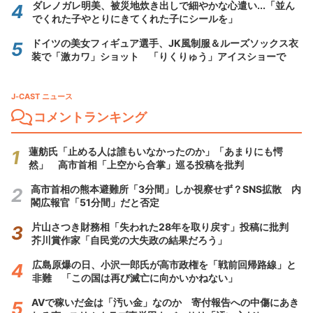
ダレノガレ明美、被災地炊き出しで細やかな心遣い...「並ん
でくれた子やとりにきてくれた子にシールを」
ドイツの美女フィギュア選手、JK風制服＆ルーズソックス衣
装で「激カワ」ショット 「りくりゅう」アイスショーで
J-CAST ニュース
コメントランキング
蓮舫氏「止める人は誰もいなかったのか」「あまりにも愕
然」 高市首相「上空から合掌」巡る投稿を批判
高市首相の熊本避難所「3分間」しか視察せず？SNS拡散 内
閣広報官「51分間」だと否定
片山さつき財務相「失われた28年を取り戻す」投稿に批判
芥川賞作家「自民党の大失政の結果だろう」
広島原爆の日、小沢一郎氏が高市政権を「戦前回帰路線」と
非難 「この国は再び滅亡に向かいかねない」
AVで稼いだ金は「汚い金」なのか 寄付報告への中傷にあき