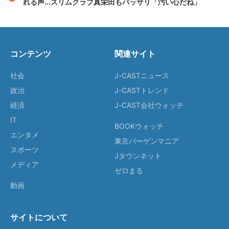
れる声...スリムクラブ真栄田もバッサリ「汚い心だね」
コンテンツ
関連サイト
社会
J-CASTニュース
政治
J-CASTトレンド
経済
J-CAST会社ウォッチ
IT
BOOKウォッチ
エンタメ
東京バーゲンマニア
スポーツ
Jタウンネット
メディア
ゼロまる
動画
サイトについて