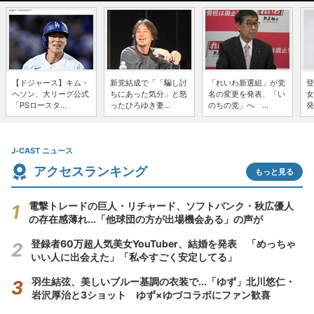
【ドジャース】キム・
新党結成で「「騙し討
「れいわ新選組」が党
登
ヘソン、大リーグ公式
ちにあった気分」と怒
名の変更を発表、「い
女
「PSロースタ...
ったひろゆき妻...
のちの党」へ ...
発
J-CAST ニュース
アクセスランキング
もっと見る
電撃トレードの巨人・リチャード、ソフトバンク・秋広優人
の存在感薄れ...「他球団の方が出場機会ある」の声が
登録者60万超人気美女YouTuber、結婚を発表 「めっちゃ
いい人に出会えた」「私今すごく安定してる」
羽生結弦、美しいブルー基調の衣装で...「ゆず」北川悠仁・
岩沢厚治と3ショット ゆず×ゆづコラボにファン歓喜