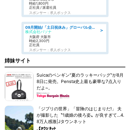
時給1,800円
正社員 / 派遣社員
スポンサー：求人ボックス
09月開始/「土日祝休み」グローバル企業での産業保健のお仕事/保健師/高時給/残業なし/服装自由
＞
株式会社パソナ
大阪府 大阪市
時給2,300円
正社員
スポンサー：求人ボックス
姉妹サイト
Suicaのペンギン"夏のラッキーバッグ"が8月
8日に発売。Pensta史上最も豪華な7点入り
だよ~。
「ジブリの世界」「冒険のはじまりだ!」 夫
が撮影した〝1歳娘の後ろ姿〟が良すぎて...4.
8万人感激|Jタウンネット