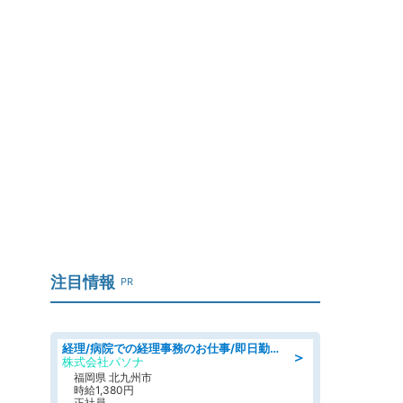
注目情報
PR
経理/病院での経理事務のお仕事/即日勤務可/車通勤可/経理/一般事務
＞
株式会社パソナ
福岡県 北九州市
時給1,380円
正社員