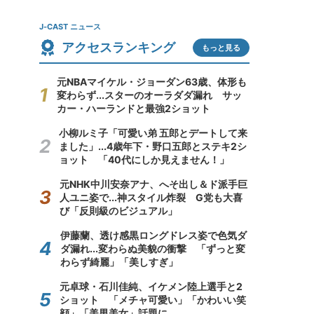
J-CAST ニュース
アクセスランキング
もっと見る
元NBAマイケル・ジョーダン63歳、体形も
変わらず...スターのオーラダダ漏れ サッ
カー・ハーランドと最強2ショット
小柳ルミ子「可愛い弟 五郎とデートして来
ました」...4歳年下・野口五郎とステキ2シ
ョット 「40代にしか見えません！」
元NHK中川安奈アナ、へそ出し＆ド派手巨
人ユニ姿で...神スタイル炸裂 G党も大喜
び「反則級のビジュアル」
伊藤蘭、透け感黒ロングドレス姿で色気ダ
ダ漏れ...変わらぬ美貌の衝撃 「ずっと変
わらず綺麗」「美しすぎ」
元卓球・石川佳純、イケメン陸上選手と2
ショット 「メチャ可愛い」「かわいい笑
顔」「美男美女」話題に