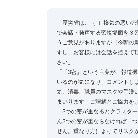
「厚労省は、（1）換気の悪い密
で会話・発声する密接場面を３
うご意見がありますが（今朝の
すし、お客様には会話を控えて
さい」
「『3密』という言葉が、報道
いるのが気になり、コメントし
気、消毒、職員のマスクや手洗
まいります。ご理解とご協力を
「3つの密が重なるとクラスタ
ん3つの密が重ならなければ一
せん。重なり方によってリスク