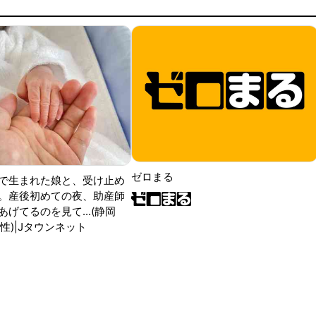
ゼロまる
で生まれた娘と、受け止め
。産後初めての夜、助産師
げてるのを見て...(静岡
性)|Jタウンネット