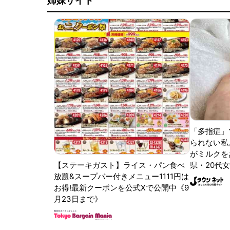
姉妹サイト
「多指症」
られない私
がミルクをあ
【ステーキガスト】ライス・パン食べ
県・20代女
放題&スープバー付きメニュー1111円は
お得!最新クーポンを公式Xで公開中《9
月23日まで》