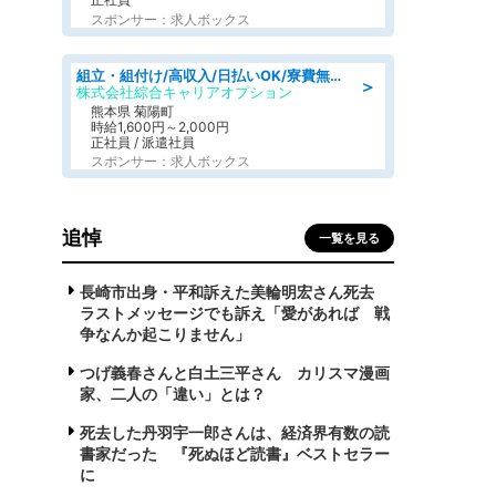
スポンサー：求人ボックス
組立・組付け/高収入/日払いOK/寮費無料/交替制/20・30・40代活躍中
＞
株式会社綜合キャリアオプション
熊本県 菊陽町
時給1,600円～2,000円
正社員 / 派遣社員
スポンサー：求人ボックス
追悼
一覧を見る
長崎市出身・平和訴えた美輪明宏さん死去
ラストメッセージでも訴え「愛があれば 戦
争なんか起こりません」
つげ義春さんと白土三平さん カリスマ漫画
家、二人の「違い」とは？
死去した丹羽宇一郎さんは、経済界有数の読
書家だった 『死ぬほど読書』ベストセラー
に