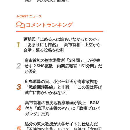
J-CAST ニュース
コメントランキング
蓮舫氏「止める人は誰もいなかったのか」
「あまりにも愕然」 高市首相「上空から
合掌」巡る投稿を批判
高市首相の熊本避難所「3分間」しか視察
せず？SNS拡散 内閣広報官「51分間」だ
と否定
広島原爆の日、小沢一郎氏が高市政権を
「戦前回帰路線」と非難 「この国は再び
滅亡に向かいかねない」
高市首相の被災地視察動画が炎上 BGM
付き「総理が主役のPV」に「政権プロパ
ガンダ」批判
処分の東大教授が大学サイトに仕込んだ
「不適切な言葉」とは？ 各紙は「六四天