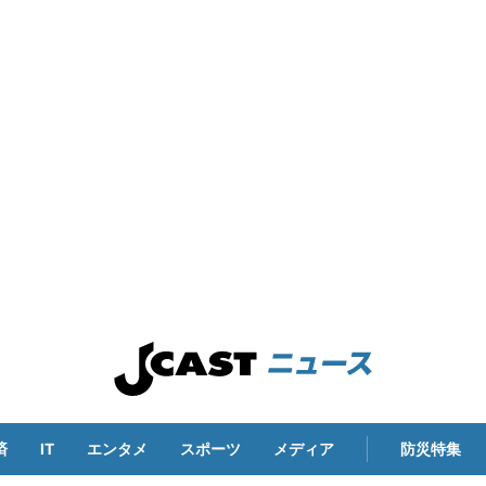
済
IT
エンタメ
スポーツ
メディア
防災特集