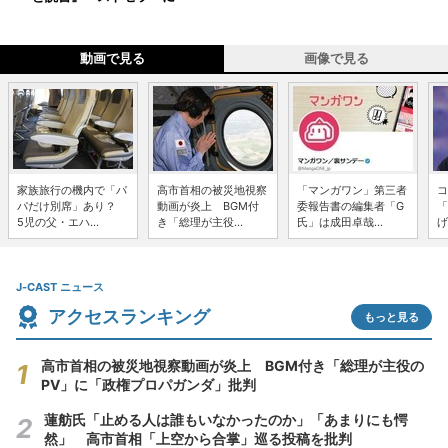
動画で見る
画像で見る
家族旅行の機内で「パ
高市首相の被災地視察
「マンガワン」第三者
コ
パだけ別席」あり？
動画が炎上 BGM付
委報告書の編集者「G
「
5児の父・エハ...
き「総理が主役...
氏」は成田卓哉...
げ
J-CAST ニュース
アクセスランキング
もっと見る
高市首相の被災地視察動画が炎上 BGM付き「総理が主役の
PV」に「政権プロパガンダ」批判
蓮舫氏「止める人は誰もいなかったのか」「あまりにも愕
然」 高市首相「上空から合掌」巡る投稿を批判