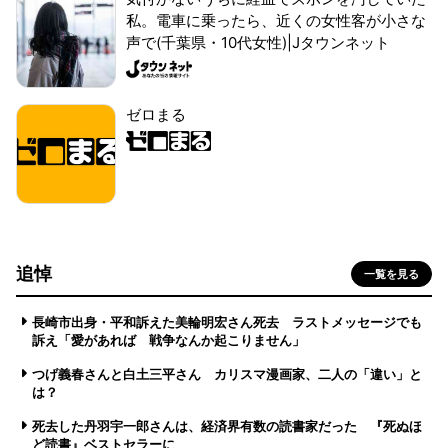
私。電車に乗ったら、近くの女性客が小さな
声で(千葉県・10代女性)|Jタウンネット
ゼロまる
追悼
一覧を見る
長崎市出身・平和訴えた美輪明宏さん死去 ラストメッセージでも
訴え「愛があれば 戦争なんか起こりません」
つげ義春さんと白土三平さん カリスマ漫画家、二人の「違い」と
は？
死去した丹羽宇一郎さんは、経済界有数の読書家だった 『死ぬほ
ど読書』ベストセラーに