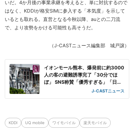
いだ。4か月後の事業承継を考えると、単に対抗するので
はなく、KDDIが格安SIMに参入する「本気度」を示して
いるとも取れる。直営となる今秋以降、auとの二刀流
で、より攻勢をかける可能性も高そうだ。
（J-CASTニュース編集部 城戸譲）
イオンモール熊本、爆発前に約3000
人の客の避難誘導完了「30分でほ
ぼ」 SNS称賛「優秀すぎる」「日頃
の教育の賜物」
J-CASTニュース
KDDI
UQ mobile
ワイモバイル
楽天モバイル