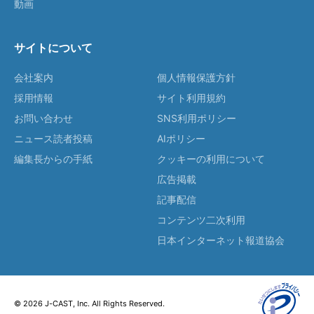
動画
サイトについて
会社案内
個人情報保護方針
採用情報
サイト利用規約
お問い合わせ
SNS利用ポリシー
ニュース読者投稿
AIポリシー
編集長からの手紙
クッキーの利用について
広告掲載
記事配信
コンテンツ二次利用
日本インターネット報道協会
© 2026 J-CAST, Inc. All Rights Reserved.