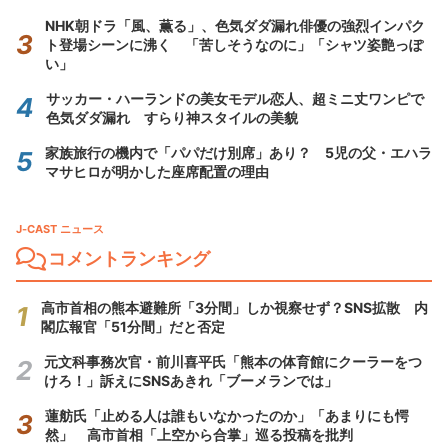
NHK朝ドラ「風、薫る」、色気ダダ漏れ俳優の強烈インパク
ト登場シーンに沸く 「苦しそうなのに」「シャツ姿艶っぽ
い」
サッカー・ハーランドの美女モデル恋人、超ミニ丈ワンピで
色気ダダ漏れ すらり神スタイルの美貌
家族旅行の機内で「パパだけ別席」あり？ 5児の父・エハラ
マサヒロが明かした座席配置の理由
J-CAST ニュース
コメントランキング
高市首相の熊本避難所「3分間」しか視察せず？SNS拡散 内
閣広報官「51分間」だと否定
元文科事務次官・前川喜平氏「熊本の体育館にクーラーをつ
けろ！」訴えにSNSあきれ「ブーメランでは」
蓮舫氏「止める人は誰もいなかったのか」「あまりにも愕
然」 高市首相「上空から合掌」巡る投稿を批判