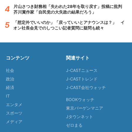
片山さつき財務相「失われた28年を取り戻す」投稿に批判
芥川賞作家「自民党の大失政の結果だろう」
「想定外でいいのか」「戻っていいとアナウンスは？」 イ
オン社長会見でのしつこい記者質問に疑問も続々
コンテンツ
関連サイト
社会
J-CASTニュース
政治
J-CASTトレンド
経済
J-CAST会社ウォッチ
IT
BOOKウォッチ
エンタメ
東京バーゲンマニア
スポーツ
Jタウンネット
メディア
ゼロまる