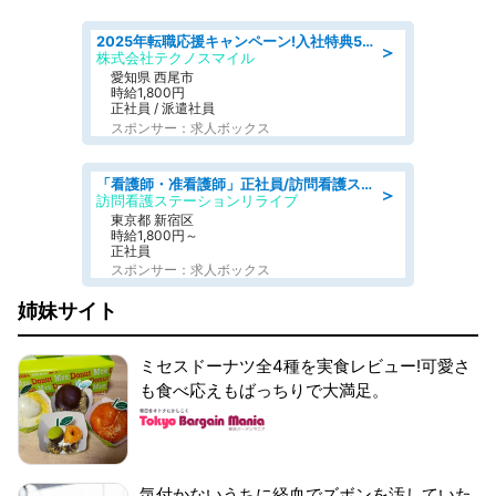
2025年転職応援キャンペーン!入社特典58万円/デンソーで働こう!自動車工場で小型部品の検査業務 denso aichi
＞
株式会社テクノスマイル
愛知県 西尾市
時給1,800円
正社員 / 派遣社員
スポンサー：求人ボックス
「看護師・准看護師」正社員/訪問看護ステーション/正看護師
＞
訪問看護ステーションリライブ
東京都 新宿区
時給1,800円～
正社員
スポンサー：求人ボックス
姉妹サイト
ミセスドーナツ全4種を実食レビュー!可愛さ
も食べ応えもばっちりで大満足。
気付かないうちに経血でズボンを汚していた