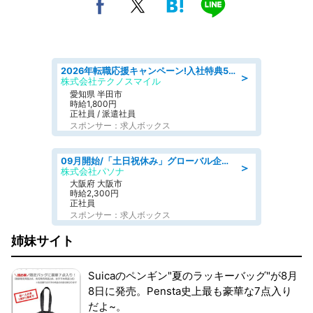
2026年転職応援キャンペーン!入社特典58万円/デンソーで働こう!自動車工場で小型部品の検査業務 denso aichi
＞
株式会社テクノスマイル
愛知県 半田市
時給1,800円
正社員 / 派遣社員
スポンサー：求人ボックス
09月開始/「土日祝休み」グローバル企業での産業保健のお仕事/保健師/高時給/残業なし/服装自由
＞
株式会社パソナ
大阪府 大阪市
時給2,300円
正社員
スポンサー：求人ボックス
姉妹サイト
Suicaのペンギン"夏のラッキーバッグ"が8月
8日に発売。Pensta史上最も豪華な7点入り
だよ~。