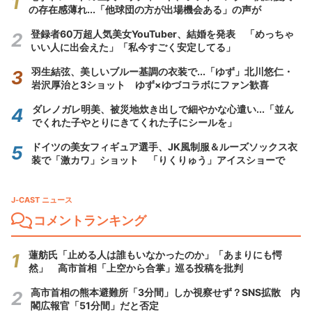
の存在感薄れ...「他球団の方が出場機会ある」の声が
登録者60万超人気美女YouTuber、結婚を発表 「めっちゃ
いい人に出会えた」「私今すごく安定してる」
羽生結弦、美しいブルー基調の衣装で...「ゆず」北川悠仁・
岩沢厚治と3ショット ゆず×ゆづコラボにファン歓喜
ダレノガレ明美、被災地炊き出しで細やかな心遣い...「並ん
でくれた子やとりにきてくれた子にシールを」
ドイツの美女フィギュア選手、JK風制服＆ルーズソックス衣
装で「激カワ」ショット 「りくりゅう」アイスショーで
J-CAST ニュース
コメントランキング
蓮舫氏「止める人は誰もいなかったのか」「あまりにも愕
然」 高市首相「上空から合掌」巡る投稿を批判
高市首相の熊本避難所「3分間」しか視察せず？SNS拡散 内
閣広報官「51分間」だと否定