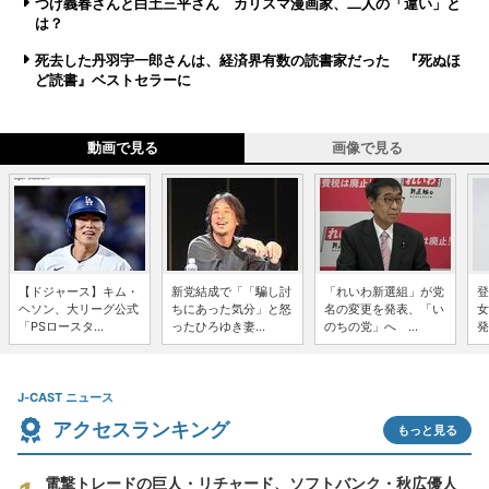
つげ義春さんと白土三平さん カリスマ漫画家、二人の「違い」と
は？
死去した丹羽宇一郎さんは、経済界有数の読書家だった 『死ぬほ
ど読書』ベストセラーに
動画で見る
画像で見る
【ドジャース】キム・
新党結成で「「騙し討
「れいわ新選組」が党
登
ヘソン、大リーグ公式
ちにあった気分」と怒
名の変更を発表、「い
女
「PSロースタ...
ったひろゆき妻...
のちの党」へ ...
発
J-CAST ニュース
アクセスランキング
もっと見る
電撃トレードの巨人・リチャード、ソフトバンク・秋広優人