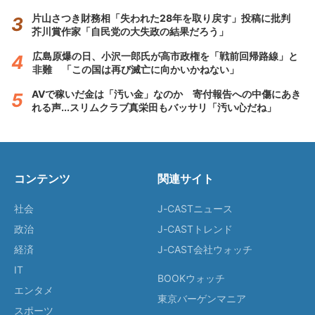
片山さつき財務相「失われた28年を取り戻す」投稿に批判
芥川賞作家「自民党の大失政の結果だろう」
広島原爆の日、小沢一郎氏が高市政権を「戦前回帰路線」と
非難 「この国は再び滅亡に向かいかねない」
AVで稼いだ金は「汚い金」なのか 寄付報告への中傷にあき
れる声...スリムクラブ真栄田もバッサリ「汚い心だね」
コンテンツ
関連サイト
社会
J-CASTニュース
政治
J-CASTトレンド
経済
J-CAST会社ウォッチ
IT
BOOKウォッチ
エンタメ
東京バーゲンマニア
スポーツ