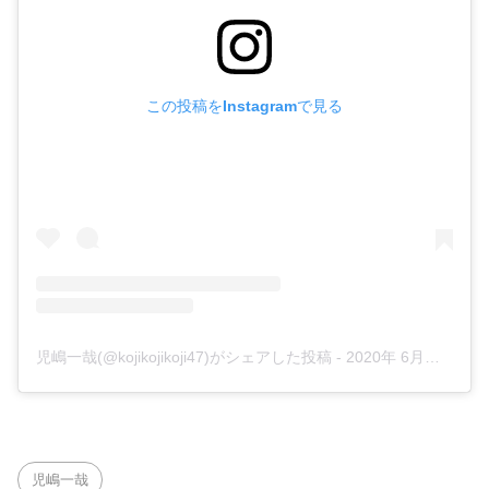
この投稿をInstagramで見る
児嶋一哉(@kojikojikoji47)がシェアした投稿
-
2020年 6月月18日午前6時07分PDT
児嶋一哉