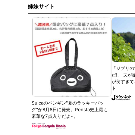
姉妹サイト
「ジブリの
だ!」 夫
が良すぎて.
ト
Suicaのペンギン"夏のラッキーバッ
グ"が8月8日に発売。Pensta史上最も
豪華な7点入りだよ~。