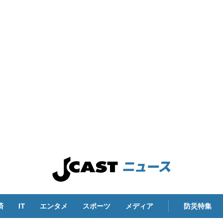
済
IT
エンタメ
スポーツ
メディア
防災特集