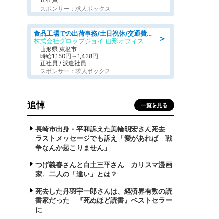
スポンサー：求人ボックス
食品工場での出荷事務/土日祝休/交通費支給
＞
株式会社グロップジョイ 山形オフィス
山形県 東根市
時給1,150円～1,438円
正社員 / 派遣社員
スポンサー：求人ボックス
追悼
一覧を見る
長崎市出身・平和訴えた美輪明宏さん死去
ラストメッセージでも訴え「愛があれば 戦
争なんか起こりません」
つげ義春さんと白土三平さん カリスマ漫画
家、二人の「違い」とは？
死去した丹羽宇一郎さんは、経済界有数の読
書家だった 『死ぬほど読書』ベストセラー
に