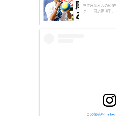
中道改革連合の松尾
け、「国旗損壊罪」
ください!」発端とな
知らせ投稿だった。
し、「リアルミラー
ラーボール戦隊」と
この投稿をInsta