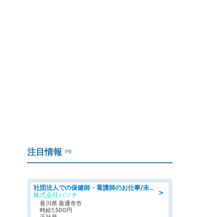
、
注目情報
PR
社団法人での保健師・看護師のお仕事/未経験OK/要資格:普通免許、保健師、正看護師
＞
株式会社パソナ
香川県 善通寺市
時給1,500円
正社員