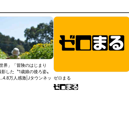
世界」「冒険のはじまり
が撮影した〝1歳娘の後ろ姿〟
ゼロまる
..4.8万人感激|Jタウンネッ