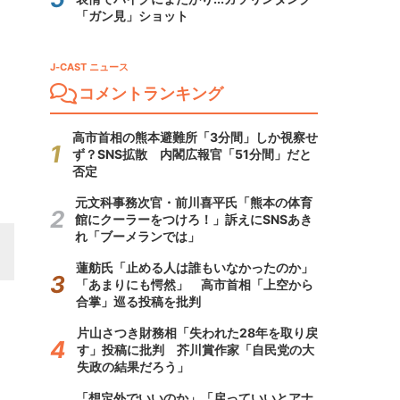
「ガン見」ショット
J-CAST ニュース
コメントランキング
高市首相の熊本避難所「3分間」しか視察せ
ず？SNS拡散 内閣広報官「51分間」だと
否定
元文科事務次官・前川喜平氏「熊本の体育
館にクーラーをつけろ！」訴えにSNSあき
れ「ブーメランでは」
蓮舫氏「止める人は誰もいなかったのか」
「あまりにも愕然」 高市首相「上空から
合掌」巡る投稿を批判
片山さつき財務相「失われた28年を取り戻
す」投稿に批判 芥川賞作家「自民党の大
失政の結果だろう」
「想定外でいいのか」「戻っていいとアナ