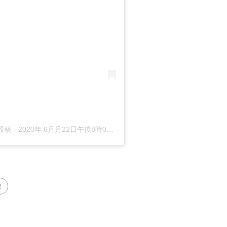
た投稿
-
2020年 6月月22日午後8時06分PDT
駿