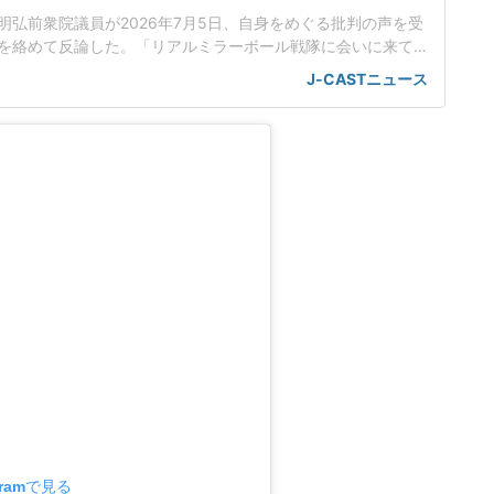
明弘前衆院議員が2026年7月5日、自身をめぐる批判の声を受
を絡めて反論した。「リアルミラーボール戦隊に会いに来て
ったのは、松尾氏が4日に行った田町駅でのYouTube配信のお
J-CASTニュース
松尾氏は田町駅のデッキで港区議会議員らと配信を行うと
ボール戦隊に会いに来てください!」と呼びかけていた。「ミ
は、2
gramで見る