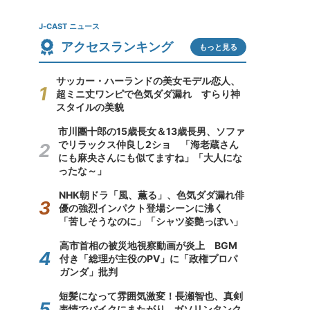
J-CAST ニュース
アクセスランキング
もっと見る
サッカー・ハーランドの美女モデル恋人、
超ミニ丈ワンピで色気ダダ漏れ すらり神
スタイルの美貌
市川團十郎の15歳長女＆13歳長男、ソファ
でリラックス仲良し2ショ 「海老蔵さん
にも麻央さんにも似てますね」「大人にな
ったな～」
NHK朝ドラ「風、薫る」、色気ダダ漏れ俳
優の強烈インパクト登場シーンに沸く
「苦しそうなのに」「シャツ姿艶っぽい」
高市首相の被災地視察動画が炎上 BGM
付き「総理が主役のPV」に「政権プロパ
ガンダ」批判
短髪になって雰囲気激変！長瀬智也、真剣
表情でバイクにまたがり...ガソリンタンク