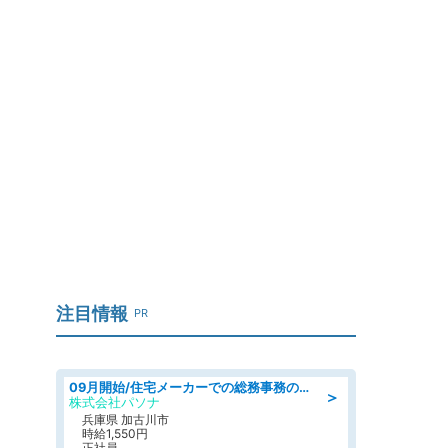
注目情報
PR
09月開始/住宅メーカーでの総務事務のお仕事/駅近/車通勤可/一般事務/人事労務
＞
株式会社パソナ
兵庫県 加古川市
時給1,550円
正社員