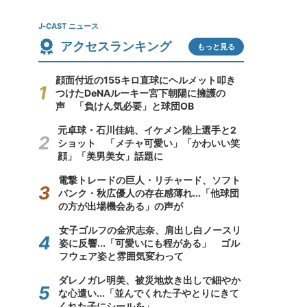
J-CAST ニュース
アクセスランキング
もっと見る
顔面付近の155キロ直球にヘルメット叩き
つけたDeNAルーキー宮下朝陽に擁護の
声 「負けん気必要」と球団OB
元卓球・石川佳純、イケメン陸上選手と2
ショット 「メチャ可愛い」「かわいい笑
顔」「美男美女」話題に
電撃トレードの巨人・リチャード、ソフト
バンク・秋広優人の存在感薄れ...「他球団
の方が出場機会ある」の声が
女子ゴルフの金沢志奈、肩出し白ノースリ
姿に反響...「可愛いにも程がある」 ゴル
フウェア姿と雰囲気変わって
ダレノガレ明美、被災地炊き出しで細やか
な心遣い...「並んでくれた子やとりにきて
くれた子にシールを」