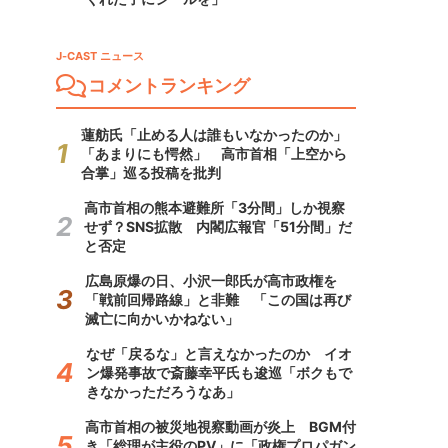
J-CAST ニュース
コメントランキング
蓮舫氏「止める人は誰もいなかったのか」
「あまりにも愕然」 高市首相「上空から
合掌」巡る投稿を批判
高市首相の熊本避難所「3分間」しか視察
せず？SNS拡散 内閣広報官「51分間」だ
と否定
広島原爆の日、小沢一郎氏が高市政権を
「戦前回帰路線」と非難 「この国は再び
滅亡に向かいかねない」
なぜ「戻るな」と言えなかったのか イオ
ン爆発事故で斎藤幸平氏も逡巡「ボクもで
きなかっただろうなあ」
高市首相の被災地視察動画が炎上 BGM付
き「総理が主役のPV」に「政権プロパガン