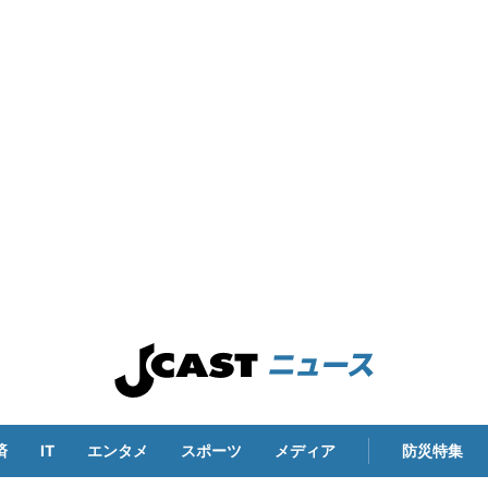
済
IT
エンタメ
スポーツ
メディア
防災特集