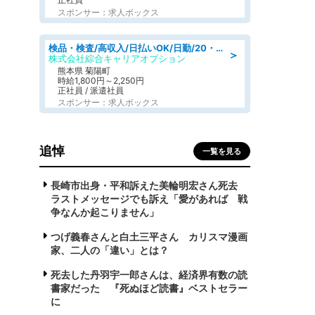
スポンサー：求人ボックス
検品・検査/高収入/日払いOK/日勤/20・30・40代活躍中/製造 工場
＞
株式会社綜合キャリアオプション
熊本県 菊陽町
時給1,800円～2,250円
正社員 / 派遣社員
スポンサー：求人ボックス
追悼
一覧を見る
長崎市出身・平和訴えた美輪明宏さん死去
ラストメッセージでも訴え「愛があれば 戦
争なんか起こりません」
つげ義春さんと白土三平さん カリスマ漫画
家、二人の「違い」とは？
死去した丹羽宇一郎さんは、経済界有数の読
書家だった 『死ぬほど読書』ベストセラー
に