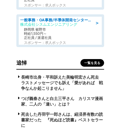
スポンサー：求人ボックス
一般事務・OA事務/半導体開発センター内で事務&軽作業スタッフ、募集
＞
株式会社シスムエンジニアリング
静岡県 裾野市
時給1,550円～
正社員 / 派遣社員
スポンサー：求人ボックス
追悼
一覧を見る
長崎市出身・平和訴えた美輪明宏さん死去
ラストメッセージでも訴え「愛があれば 戦
争なんか起こりません」
つげ義春さんと白土三平さん カリスマ漫画
家、二人の「違い」とは？
死去した丹羽宇一郎さんは、経済界有数の読
書家だった 『死ぬほど読書』ベストセラー
に