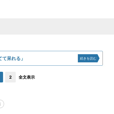
てて呆れる」
続きを読む
2
全文表示
蔵