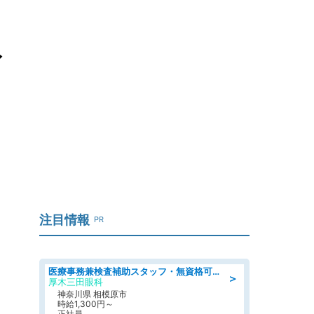
ィ
注目情報
PR
医療事務兼検査補助スタッフ・無資格可の看護助手
＞
厚木三田眼科
神奈川県 相模原市
時給1,300円～
正社員