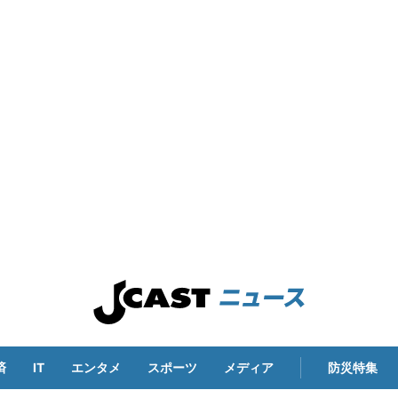
済
IT
エンタメ
スポーツ
メディア
防災特集