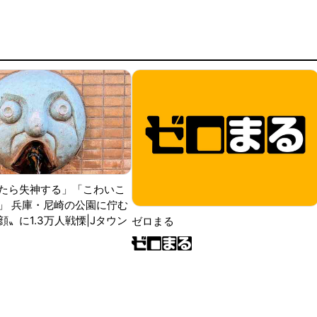
たら失神する」「こわいこ
」 兵庫・尼崎の公園に佇む
〟に1.3万人戦慄|Jタウン
ゼロまる