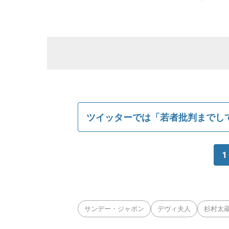
ツイッターでは「若者批判までし
1
サンデー・ジャポン
デヴィ夫人
杉村太