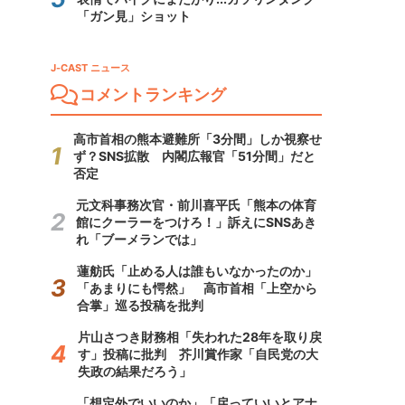
「ガン見」ショット
J-CAST ニュース
コメントランキング
高市首相の熊本避難所「3分間」しか視察せ
ず？SNS拡散 内閣広報官「51分間」だと
否定
元文科事務次官・前川喜平氏「熊本の体育
館にクーラーをつけろ！」訴えにSNSあき
れ「ブーメランでは」
蓮舫氏「止める人は誰もいなかったのか」
「あまりにも愕然」 高市首相「上空から
合掌」巡る投稿を批判
片山さつき財務相「失われた28年を取り戻
す」投稿に批判 芥川賞作家「自民党の大
失政の結果だろう」
「想定外でいいのか」「戻っていいとアナ