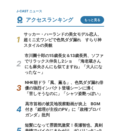
J-CAST ニュース
アクセスランキング
もっと見る
サッカー・ハーランドの美女モデル恋人、
超ミニ丈ワンピで色気ダダ漏れ すらり神
スタイルの美貌
市川團十郎の15歳長女＆13歳長男、ソファ
でリラックス仲良し2ショ 「海老蔵さん
にも麻央さんにも似てますね」「大人にな
ったな～」
NHK朝ドラ「風、薫る」、色気ダダ漏れ俳
優の強烈インパクト登場シーンに沸く
「苦しそうなのに」「シャツ姿艶っぽい」
高市首相の被災地視察動画が炎上 BGM
付き「総理が主役のPV」に「政権プロパ
ガンダ」批判
短髪になって雰囲気激変！長瀬智也、真剣
表情でバイクにまたがり...ガソリンタンク