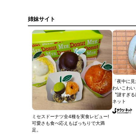
姉妹サイト
「夜中に見
わいこわい
〝謎すぎる顔
ネット
ミセスドーナツ全4種を実食レビュー!
可愛さも食べ応えもばっちりで大満
足。