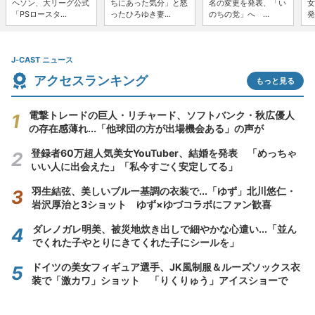
ヘソン、大リーグ公式
ちにあった気分」と怒
名の変更を発表、「い
女
「PSロースタ...
ったひろゆき妻...
のちの党」へ ...
発
J-CAST ニュース
アクセスランキング
もっと見る
電撃トレードの巨人・リチャード、ソフトバンク・秋広優人
の存在感薄れ...「他球団の方が出場機会ある」の声が
登録者60万超人気美女YouTuber、結婚を発表 「めっちゃ
いい人に出会えた」「私今すごく安定してる」
羽生結弦、美しいブルー基調の衣装で...「ゆず」北川悠仁・
岩沢厚治と3ショット ゆず×ゆづコラボにファン歓喜
ダレノガレ明美、被災地炊き出しで細やかな心遣い...「並ん
でくれた子やとりにきてくれた子にシールを」
ドイツの美女フィギュア選手、JK風制服＆ルーズソックス衣
装で「激カワ」ショット 「りくりゅう」アイスショーで