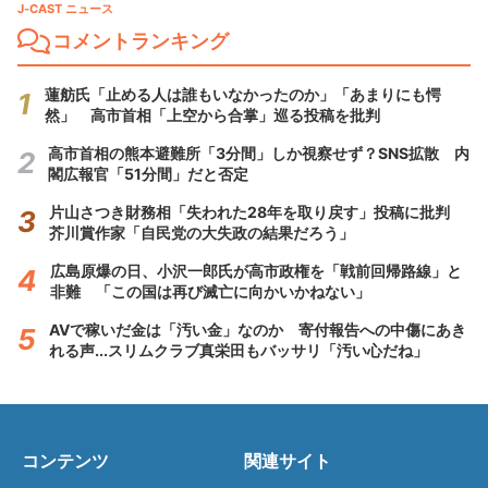
J-CAST ニュース
コメントランキング
蓮舫氏「止める人は誰もいなかったのか」「あまりにも愕
然」 高市首相「上空から合掌」巡る投稿を批判
高市首相の熊本避難所「3分間」しか視察せず？SNS拡散 内
閣広報官「51分間」だと否定
片山さつき財務相「失われた28年を取り戻す」投稿に批判
芥川賞作家「自民党の大失政の結果だろう」
広島原爆の日、小沢一郎氏が高市政権を「戦前回帰路線」と
非難 「この国は再び滅亡に向かいかねない」
AVで稼いだ金は「汚い金」なのか 寄付報告への中傷にあき
れる声...スリムクラブ真栄田もバッサリ「汚い心だね」
コンテンツ
関連サイト