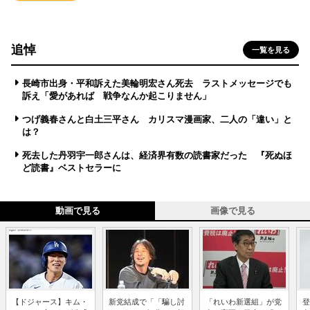
追悼
一覧を見る
長崎市出身・平和訴えた美輪明宏さん死去 ラストメッセージでも
訴え「愛があれば 戦争なんか起こりません」
つげ義春さんと白土三平さん カリスマ漫画家、二人の「違い」と
は？
死去した丹羽宇一郎さんは、経済界有数の読書家だった 『死ぬほ
ど読書』ベストセラーに
動画で見る
画像で見る
【ドジャース】キム・
新党結成で「「騙し討
「れいわ新選組」が党
登