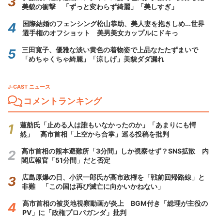
美貌の衝撃 「ずっと変わらず綺麗」「美しすぎ」
国際結婚のフェンシング松山恭助、美人妻を抱きしめ...世界
選手権のオフショット 美男美女カップルにドキっ
三田寛子、優雅な淡い黄色の着物姿で上品なたたずまいで
「めちゃくちゃ綺麗」「涼しげ」美貌ダダ漏れ
J-CAST ニュース
コメントランキング
蓮舫氏「止める人は誰もいなかったのか」「あまりにも愕
然」 高市首相「上空から合掌」巡る投稿を批判
高市首相の熊本避難所「3分間」しか視察せず？SNS拡散 内
閣広報官「51分間」だと否定
広島原爆の日、小沢一郎氏が高市政権を「戦前回帰路線」と
非難 「この国は再び滅亡に向かいかねない」
高市首相の被災地視察動画が炎上 BGM付き「総理が主役の
PV」に「政権プロパガンダ」批判