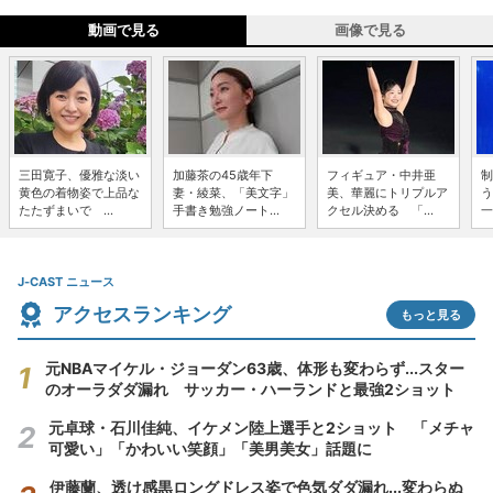
動画で見る
画像で見る
三田寛子、優雅な淡い
加藤茶の45歳年下
フィギュア・中井亜
制
黄色の着物姿で上品な
妻・綾菜、「美文字」
美、華麗にトリプルア
う
たたずまいで ...
手書き勉強ノート...
クセル決める 「...
一
J-CAST ニュース
アクセスランキング
もっと見る
元NBAマイケル・ジョーダン63歳、体形も変わらず...スター
のオーラダダ漏れ サッカー・ハーランドと最強2ショット
元卓球・石川佳純、イケメン陸上選手と2ショット 「メチャ
可愛い」「かわいい笑顔」「美男美女」話題に
伊藤蘭、透け感黒ロングドレス姿で色気ダダ漏れ...変わらぬ