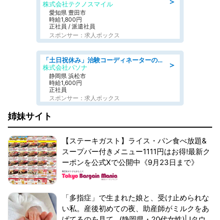
＞
株式会社テクノスマイル
愛知県 豊田市
時給1,800円
正社員 / 派遣社員
スポンサー：求人ボックス
「土日祝休み」治験コーディネーターのお仕事/未経験OK
＞
株式会社パソナ
静岡県 浜松市
時給1,600円
正社員
スポンサー：求人ボックス
姉妹サイト
【ステーキガスト】ライス・パン食べ放題&
スープバー付きメニュー1111円はお得!最新ク
ーポンを公式Xで公開中《9月23日まで》
「多指症」で生まれた娘と、受け止められな
い私。産後初めての夜、助産師がミルクをあ
げてるのを見て...(静岡県・20代女性)|Jタウ