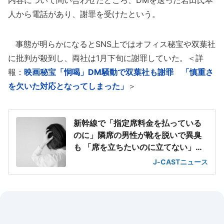
内容について問い合わせたところ、DMを送った岩田氏本
人から電話があり、謝罪を受けたという。
事態が明らかになるとSNS上ではオフィス秘宝や双葉社
に批判が殺到し、両社は1月下旬に謝罪していた。＜詳
報：
映画秘宝「恫喝」DM騒動で双葉社も謝罪 「慎重さ
を欠いた対応となってしまった」
＞
新幹線で「指定席料金を払っている
のに」隣席の男性が靴を脱いで異臭
も 「席を立ちたいのに立てない」息
苦しさ
J-CASTニュース