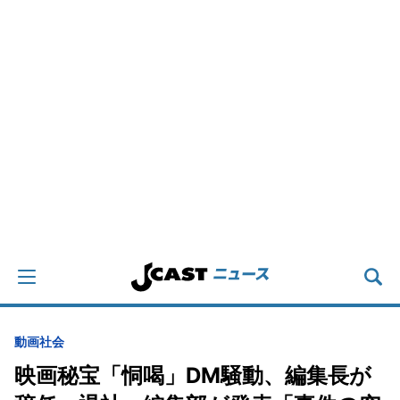
動画
社会
映画秘宝「恫喝」DM騒動、編集長が