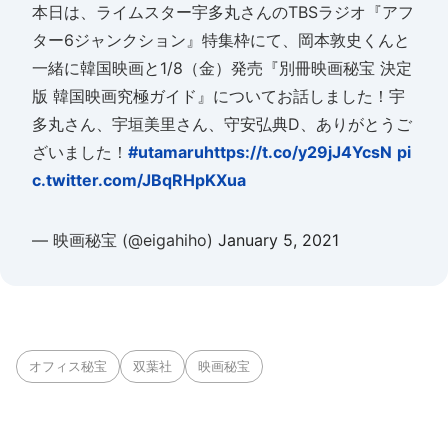
本日は、ライムスター宇多丸さんのTBSラジオ『アフ
ター6ジャンクション』特集枠にて、岡本敦史くんと
一緒に韓国映画と1/8（金）発売『別冊映画秘宝 決定
版 韓国映画究極ガイド』についてお話しました！宇
多丸さん、宇垣美里さん、守安弘典D、ありがとうご
ざいました！
#utamaru
https://t.co/y29jJ4YcsN
pi
c.twitter.com/JBqRHpKXua
— 映画秘宝 (@eigahiho)
January 5, 2021
オフィス秘宝
双葉社
映画秘宝