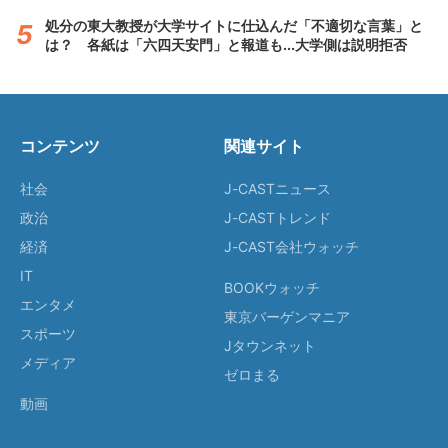
処分の東大教授が大学サイトに仕込んだ「不適切な言葉」と
は？ 各紙は「六四天安門」と報道も...大学側は説明拒否
コンテンツ
関連サイト
社会
J-CASTニュース
政治
J-CASTトレンド
経済
J-CAST会社ウォッチ
IT
BOOKウォッチ
エンタメ
東京バーゲンマニア
スポーツ
Jタウンネット
メディア
ゼロまる
動画