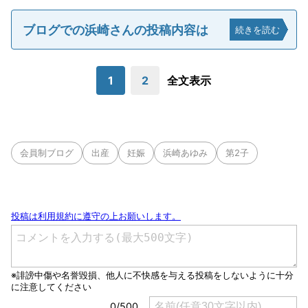
ブログでの浜崎さんの投稿内容は
続きを読む
1
2
全文表示
会員制ブログ
出産
妊娠
浜崎あゆみ
第2子