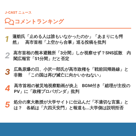
J-CAST ニュース
コメントランキング
蓮舫氏「止める人は誰もいなかったのか」「あまりにも愕
然」 高市首相「上空から合掌」巡る投稿を批判
高市首相の熊本避難所「3分間」しか視察せず？SNS拡散 内
閣広報官「51分間」だと否定
広島原爆の日、小沢一郎氏が高市政権を「戦前回帰路線」と
非難 「この国は再び滅亡に向かいかねない」
高市首相の被災地視察動画が炎上 BGM付き「総理が主役の
PV」に「政権プロパガンダ」批判
処分の東大教授が大学サイトに仕込んだ「不適切な言葉」と
は？ 各紙は「六四天安門」と報道も...大学側は説明拒否