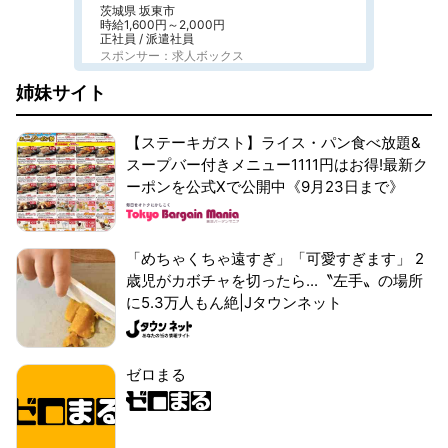
茨城県 坂東市
時給1,600円～2,000円
正社員 / 派遣社員
スポンサー：求人ボックス
姉妹サイト
【ステーキガスト】ライス・パン食べ放題&
スープバー付きメニュー1111円はお得!最新ク
ーポンを公式Xで公開中《9月23日まで》
「めちゃくちゃ遠すぎ」「可愛すぎます」 2
歳児がカボチャを切ったら...〝左手〟の場所
に5.3万人もん絶|Jタウンネット
ゼロまる