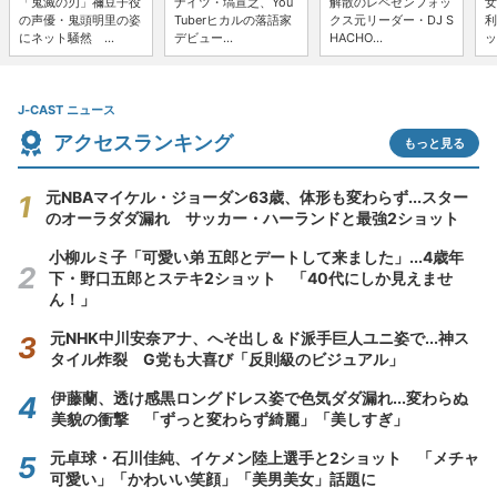
「鬼滅の刃」禰豆子役
ナイツ・塙宣之、You
解散のレペゼンフォッ
女
の声優・鬼頭明里の姿
Tuberヒカルの落語家
クス元リーダー・DJ S
利
にネット騒然 ...
デビュー...
HACHO...
ッ
J-CAST ニュース
アクセスランキング
もっと見る
元NBAマイケル・ジョーダン63歳、体形も変わらず...スター
のオーラダダ漏れ サッカー・ハーランドと最強2ショット
小柳ルミ子「可愛い弟 五郎とデートして来ました」...4歳年
下・野口五郎とステキ2ショット 「40代にしか見えませ
ん！」
元NHK中川安奈アナ、へそ出し＆ド派手巨人ユニ姿で...神ス
タイル炸裂 G党も大喜び「反則級のビジュアル」
伊藤蘭、透け感黒ロングドレス姿で色気ダダ漏れ...変わらぬ
美貌の衝撃 「ずっと変わらず綺麗」「美しすぎ」
元卓球・石川佳純、イケメン陸上選手と2ショット 「メチャ
可愛い」「かわいい笑顔」「美男美女」話題に