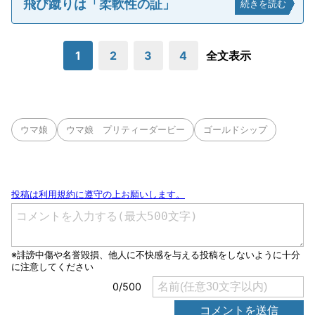
飛び蹴りは「柔軟性の証」
続きを読む
1
2
3
4
全文表示
ウマ娘
ウマ娘 プリティーダービー
ゴールドシップ