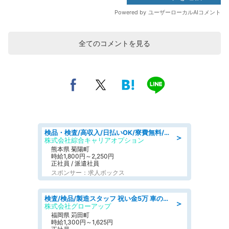
全てのコメントを見る
検品・検査/高収入/日払いOK/寮費無料/日勤/20・30・40代活躍中
＞
株式会社綜合キャリアオプション
熊本県 菊陽町
時給1,800円～2,250円
正社員 / 派遣社員
スポンサー：求人ボックス
検査/検品/製造スタッフ 祝い金5万 車のシートにホツレがないか目視チェック
＞
株式会社グローアップ
福岡県 苅田町
時給1,300円～1,625円