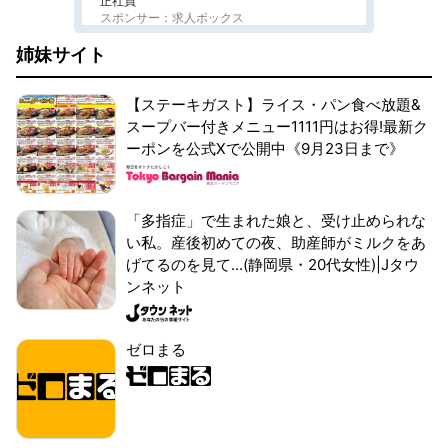
正社員
スポンサー：求人ボックス
姉妹サイト
【ステーキガスト】ライス・パン食べ放題&
スープバー付きメニュー1111円はお得!最新ク
ーポンを公式Xで公開中《9月23日まで》
「多指症」で生まれた娘と、受け止められな
い私。産後初めての夜、助産師がミルクをあ
げてるのを見て...(静岡県・20代女性)|Jタウ
ンネット
ゼロまる