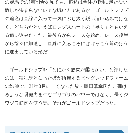
の競馬での1着割合を見ても、追込は全体の1割に満たない
数しか決まらないレアな戦い方であるが、ゴールドシップ
の追込は直線に入って一気にぶち抜く鋭い追い込みではな
く、どちらかといえばロングスパートの「捲り」ともいえ
る追い込みだった。最後方からレースを始め、レース後半
から徐々に加速し、直線に入るころにはけっこう前のほう
に進出している形だ。
ゴールドシップを「とにかく筋肉が柔らかい」と評した
のは、種牡馬となった彼が所属するビッグレッドファーム
の総帥で、21年3月に亡くなった故・岡田繁幸氏だ。弾け
るような瞬発力を生むゴリゴリのパワーではなく、長くジ
ワジワ筋肉を使う馬、それがゴールドシップだった。