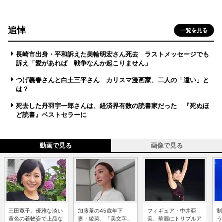
追悼
一覧を見る
長崎市出身・平和訴えた美輪明宏さん死去 ラストメッセージでも
訴え「愛があれば 戦争なんか起こりません」
つげ義春さんと白土三平さん カリスマ漫画家、二人の「違い」と
は？
死去した丹羽宇一郎さんは、経済界有数の読書家だった 『死ぬほ
ど読書』ベストセラーに
動画で見る
画像で見る
三田寛子、優雅な淡い
加藤茶の45歳年下
フィギュア・中井亜
制
黄色の着物姿で上品な
妻・綾菜、「美文字」
美、華麗にトリプルア
う