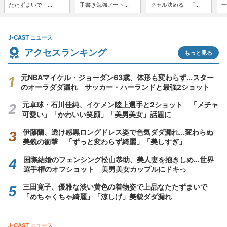
たたずまいで ...
手書き勉強ノート...
クセル決める 「...
一
J-CAST ニュース
アクセスランキング
もっと見る
元NBAマイケル・ジョーダン63歳、体形も変わらず...スター
のオーラダダ漏れ サッカー・ハーランドと最強2ショット
元卓球・石川佳純、イケメン陸上選手と2ショット 「メチャ
可愛い」「かわいい笑顔」「美男美女」話題に
伊藤蘭、透け感黒ロングドレス姿で色気ダダ漏れ...変わらぬ
美貌の衝撃 「ずっと変わらず綺麗」「美しすぎ」
国際結婚のフェンシング松山恭助、美人妻を抱きしめ...世界
選手権のオフショット 美男美女カップルにドキっ
三田寛子、優雅な淡い黄色の着物姿で上品なたたずまいで
「めちゃくちゃ綺麗」「涼しげ」美貌ダダ漏れ
J-CAST ニュース