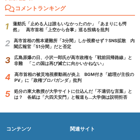
コメントランキング
蓮舫氏「止める人は誰もいなかったのか」「あまりにも愕
然」 高市首相「上空から合掌」巡る投稿を批判
高市首相の熊本避難所「3分間」しか視察せず？SNS拡散 内
閣広報官「51分間」だと否定
広島原爆の日、小沢一郎氏が高市政権を「戦前回帰路線」と
非難 「この国は再び滅亡に向かいかねない」
高市首相の被災地視察動画が炎上 BGM付き「総理が主役の
PV」に「政権プロパガンダ」批判
処分の東大教授が大学サイトに仕込んだ「不適切な言葉」と
は？ 各紙は「六四天安門」と報道も...大学側は説明拒否
コンテンツ
関連サイト