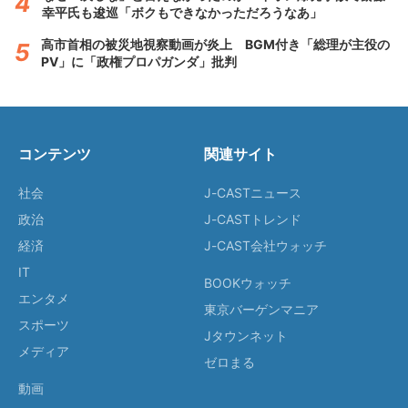
幸平氏も逡巡「ボクもできなかっただろうなあ」
高市首相の被災地視察動画が炎上 BGM付き「総理が主役の
PV」に「政権プロパガンダ」批判
コンテンツ
関連サイト
社会
J-CASTニュース
政治
J-CASTトレンド
経済
J-CAST会社ウォッチ
IT
BOOKウォッチ
エンタメ
東京バーゲンマニア
スポーツ
Jタウンネット
メディア
ゼロまる
動画