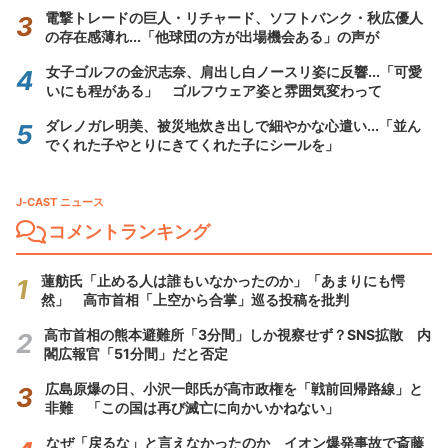
電撃トレードの巨人・リチャード、ソフトバンク・秋広優人
の存在感薄れ...「他球団の方が出場機会ある」の声が
女子ゴルフの金沢志奈、肩出し白ノースリ姿に反響...「可愛
いにも程がある」 ゴルフウェア姿と雰囲気変わって
ダレノガレ明美、被災地炊き出しで細やかな心遣い...「並ん
でくれた子やとりにきてくれた子にシールを」
J-CAST ニュース
コメントランキング
蓮舫氏「止める人は誰もいなかったのか」「あまりにも愕
然」 高市首相「上空から合掌」巡る投稿を批判
高市首相の熊本避難所「3分間」しか視察せず？SNS拡散 内
閣広報官「51分間」だと否定
広島原爆の日、小沢一郎氏が高市政権を「戦前回帰路線」と
非難 「この国は再び滅亡に向かいかねない」
なぜ「戻るな」と言えなかったのか イオン爆発事故で斎藤