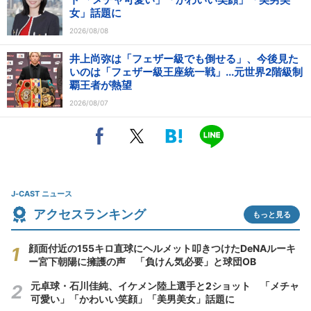
女」話題に
2026/08/08
井上尚弥は「フェザー級でも倒せる」、今後見た
いのは「フェザー級王座統一戦」...元世界2階級制
覇王者が熱望
2026/08/07
J-CAST ニュース
アクセスランキング
もっと見る
顔面付近の155キロ直球にヘルメット叩きつけたDeNAルーキ
ー宮下朝陽に擁護の声 「負けん気必要」と球団OB
元卓球・石川佳純、イケメン陸上選手と2ショット 「メチャ
可愛い」「かわいい笑顔」「美男美女」話題に