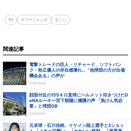
PR
サマージャンボ
宝くじ
関連記事
電撃トレードの巨人・リチャード、ソフトバン
ク・秋広優人の存在感薄れ...「他球団の方が出場
機会ある」の声が
2026/08/06
顔面付近の155キロ直球にヘルメット叩きつけたD
eNAルーキー宮下朝陽に擁護の声 「負けん気必
要」と球団OB
2026/08/07
元卓球・石川佳純、イケメン陸上選手と2ショッ
ト 「メチャ可愛い」「かわいい笑顔」「美男美