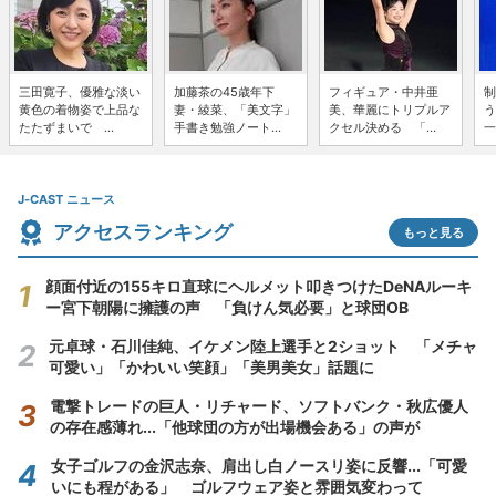
三田寛子、優雅な淡い
加藤茶の45歳年下
フィギュア・中井亜
制
黄色の着物姿で上品な
妻・綾菜、「美文字」
美、華麗にトリプルア
う
たたずまいで ...
手書き勉強ノート...
クセル決める 「...
一
J-CAST ニュース
アクセスランキング
もっと見る
顔面付近の155キロ直球にヘルメット叩きつけたDeNAルーキ
ー宮下朝陽に擁護の声 「負けん気必要」と球団OB
元卓球・石川佳純、イケメン陸上選手と2ショット 「メチャ
可愛い」「かわいい笑顔」「美男美女」話題に
電撃トレードの巨人・リチャード、ソフトバンク・秋広優人
の存在感薄れ...「他球団の方が出場機会ある」の声が
女子ゴルフの金沢志奈、肩出し白ノースリ姿に反響...「可愛
いにも程がある」 ゴルフウェア姿と雰囲気変わって