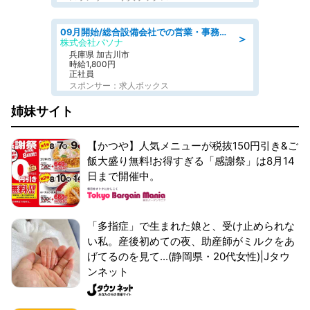
09月開始/総合設備会社での営業・事務のお仕事/車通勤可/賞与あり/営業/営業事務
＞
株式会社パソナ
兵庫県 加古川市
時給1,800円
正社員
スポンサー：求人ボックス
姉妹サイト
【かつや】人気メニューが税抜150円引き&ご
飯大盛り無料!お得すぎる「感謝祭」は8月14
日まで開催中。
「多指症」で生まれた娘と、受け止められな
い私。産後初めての夜、助産師がミルクをあ
げてるのを見て...(静岡県・20代女性)|Jタウ
ンネット