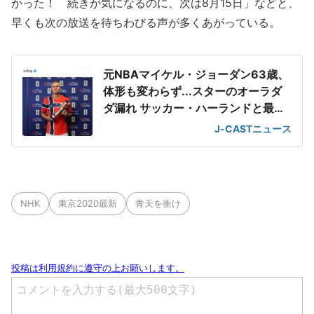
かった！ 続きが気になるのに、次は8月15日」などと、
早くも次の放送を待ちわびる声が多くあがっている。
元NBAマイケル・ジョーダン63歳、
体形も変わらず...スターのオーラダ
ダ漏れ サッカー・ハーランドと最強
2ショット
J-CASTニュース
NHK
東京2020最新
青天を衝け