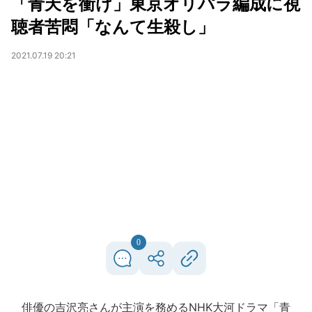
「青天を衝け」東京オリパラ編成に視
聴者苦悶「なんて生殺し」
2021.07.19 20:21
0
俳優の吉沢亮さんが主演を務めるNHK大河ドラマ「青