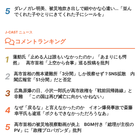
ダレノガレ明美、被災地炊き出しで細やかな心遣い...「並ん
でくれた子やとりにきてくれた子にシールを」
J-CAST ニュース
コメントランキング
蓮舫氏「止める人は誰もいなかったのか」「あまりにも愕
然」 高市首相「上空から合掌」巡る投稿を批判
高市首相の熊本避難所「3分間」しか視察せず？SNS拡散 内
閣広報官「51分間」だと否定
広島原爆の日、小沢一郎氏が高市政権を「戦前回帰路線」と
非難 「この国は再び滅亡に向かいかねない」
なぜ「戻るな」と言えなかったのか イオン爆発事故で斎藤
幸平氏も逡巡「ボクもできなかっただろうなあ」
高市首相の被災地視察動画が炎上 BGM付き「総理が主役の
PV」に「政権プロパガンダ」批判