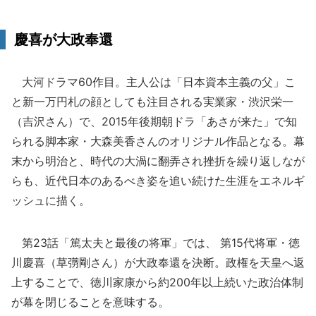
慶喜が大政奉還
大河ドラマ60作目。主人公は「日本資本主義の父」こ
と新一万円札の顔としても注目される実業家・渋沢栄一
（吉沢さん）で、2015年後期朝ドラ「あさが来た」で知
られる脚本家・大森美香さんのオリジナル作品となる。幕
末から明治と、時代の大渦に翻弄され挫折を繰り返しなが
らも、近代日本のあるべき姿を追い続けた生涯をエネルギ
ッシュに描く。
第23話「篤太夫と最後の将軍」では、 第15代将軍・徳
川慶喜（草彅剛さん）が大政奉還を決断。政権を天皇へ返
上することで、徳川家康から約200年以上続いた政治体制
が幕を閉じることを意味する。