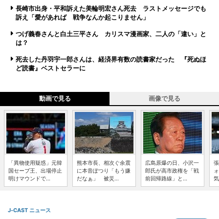
長崎市出身・平和訴えた美輪明宏さん死去 ラストメッセージでも
訴え「愛があれば 戦争なんか起こりません」
つげ義春さんと白土三平さん カリスマ漫画家、二人の「違い」と
は？
死去した丹羽宇一郎さんは、経済界有数の読書家だった 『死ぬほ
ど読書』ベストセラーに
動画で見る
画像で見る
「異物使用疑惑」元韓
熊本市長、相次ぐ余震
広島原爆の日、小沢一
張
国セーブ王、出場停止
に本音ぽつり「もう嫌
郎氏が高市政権を「戦
ォ
明けマウンドで...
だなぁ」 被災...
前回帰路線」と...
気
J-CAST ニュース