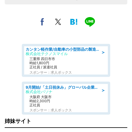
カンタン軽作業/自動車の小型部品の製造オペレーター denso aichi
＞
株式会社テクノスマイル
三重県 四日市市
時給1,800円
正社員 / 派遣社員
スポンサー：求人ボックス
9月開始/「土日祝休み」グローバル企業での産業保健のお仕事/保健師/高時給/残業なし/服装自由
＞
株式会社パソナ
大阪府 大阪市
時給2,300円
正社員
スポンサー：求人ボックス
姉妹サイト