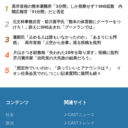
高市首相の熊本避難所「3分間」しか視察せず？SNS拡散 内
閣広報官「51分間」だと否定
元文科事務次官・前川喜平氏「熊本の体育館にクーラーをつ
けろ！」訴えにSNSあきれ「ブーメランでは」
蓮舫氏「止める人は誰もいなかったのか」「あまりにも愕
然」 高市首相「上空から合掌」巡る投稿を批判
片山さつき財務相「失われた28年を取り戻す」投稿に批判
芥川賞作家「自民党の大失政の結果だろう」
「想定外でいいのか」「戻っていいとアナウンスは？」 イ
オン社長会見でのしつこい記者質問に疑問も続々
コンテンツ
関連サイト
社会
J-CASTニュース
政治
J-CASTトレンド