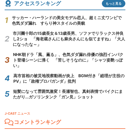
アクセスランキング
もっと見る
サッカー・ハーランドの美女モデル恋人、超ミニ丈ワンピで
色気ダダ漏れ すらり神スタイルの美貌
市川團十郎の15歳長女＆13歳長男、ソファでリラックス仲良
し2ショ 「海老蔵さんにも麻央さんにも似てますね」「大人
になったな～」
NHK朝ドラ「風、薫る」、色気ダダ漏れ俳優の強烈インパク
ト登場シーンに沸く 「苦しそうなのに」「シャツ姿艶っぽ
い」
高市首相の被災地視察動画が炎上 BGM付き「総理が主役の
PV」に「政権プロパガンダ」批判
短髪になって雰囲気激変！長瀬智也、真剣表情でバイクにま
たがり...ガソリンタンク「ガン見」ショット
J-CAST ニュース
コメントランキング