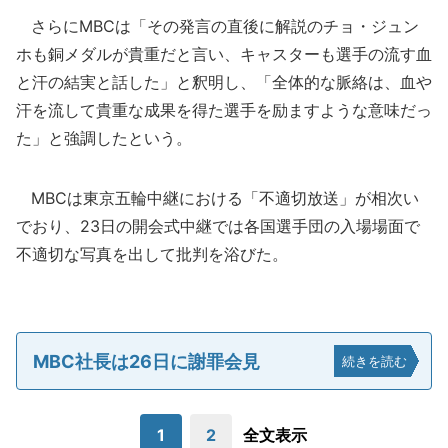
さらにMBCは「その発言の直後に解説のチョ・ジュン
ホも銅メダルが貴重だと言い、キャスターも選手の流す血
と汗の結実と話した」と釈明し、「全体的な脈絡は、血や
汗を流して貴重な成果を得た選手を励ますような意味だっ
た」と強調したという。
MBCは東京五輪中継における「不適切放送」が相次い
でおり、23日の開会式中継では各国選手団の入場場面で
不適切な写真を出して批判を浴びた。
MBC社長は26日に謝罪会見
続きを読む
1
2
全文表示